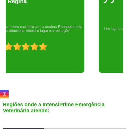
Um lugar maravilhoso. Sempre serei grata pelo que fizeram por nós!
Regiões onde a IntensiPrime Emergência
Veterinária atende: