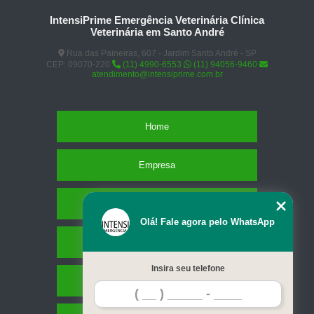
IntensiPrime Emergência Veterinária Clínica
Veterinária em Santo André
Rua das Paineiras, 607 - Jardim Santo André - SP
CEP: 09070-220
(11) 4990-6553
(11) 94056-9460
atendimento@intensiprime.com.br
Home
Empresa
Missão
Olá! Fale agora pelo WhatsApp
Serviços
Insira seu telefone
Contato