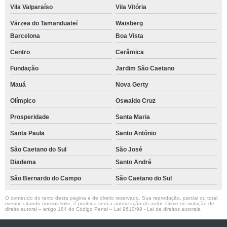
Vila Valparaíso
Vila Vitória
Várzea do Tamanduateí
Waisberg
Barcelona
Boa Vista
Centro
Cerâmica
Fundação
Jardim São Caetano
Mauá
Nova Gerty
Olímpico
Oswaldo Cruz
Prosperidade
Santa Maria
Santa Paula
Santo Antônio
São Caetano do Sul
São José
Diadema
Santo André
São Bernardo do Campo
São Caetano do Sul
O conteúdo do texto desta página é de direito reservado. Sua reprodução, parcial ou total,
mesmo citando nossos links, é proibida sem a autorização do autor. Crime de violação de
direito autoral – artigo 184 do Código Penal –
Lei 9610/98 - Lei de direitos autorais
.