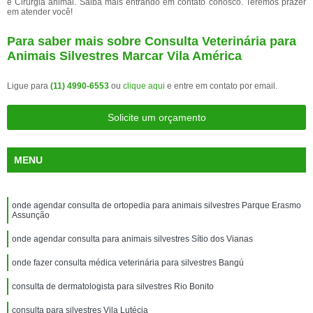
e Cirurgia animal. Saiba mais entrando em contato conosco. Teremos prazer
em atender você!
Para saber mais sobre Consulta Veterinária para
Animais Silvestres Marcar Vila América
Ligue para
(11) 4990-6553
ou
clique aqui
e entre em contato por email.
Solicite um orçamento
MENU
onde agendar consulta de ortopedia para animais silvestres Parque Erasmo
Assunção
onde agendar consulta para animais silvestres Sítio dos Vianas
onde fazer consulta médica veterinária para silvestres Bangú
consulta de dermatologista para silvestres Rio Bonito
consulta para silvestres Vila Lutécia