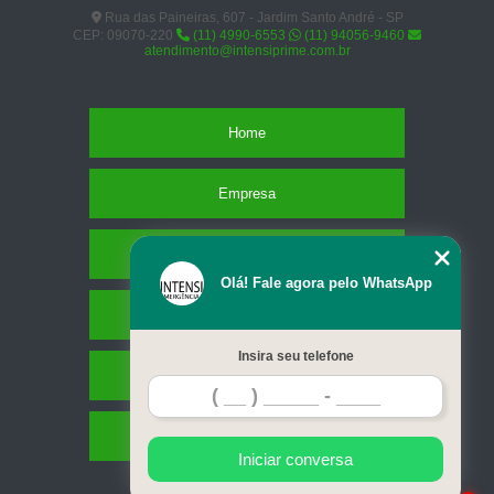
Rua das Paineiras, 607 - Jardim Santo André - SP
CEP: 09070-220
(11) 4990-6553
(11) 94056-9460
atendimento@intensiprime.com.br
Home
Empresa
Missão
Olá! Fale agora pelo WhatsApp
Serviços
Insira seu telefone
Contato
Mapa do site
Iniciar conversa