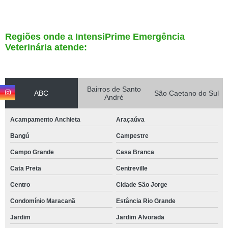
Regiões onde a IntensiPrime Emergência
Veterinária atende:
Bairros de Santo
ABC
São Caetano do Sul
André
Acampamento Anchieta
Araçaúva
Bangú
Campestre
Campo Grande
Casa Branca
Cata Preta
Centreville
Centro
Cidade São Jorge
Condomínio Maracanã
Estância Rio Grande
Jardim
Jardim Alvorada