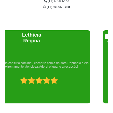
(11) 4990-6553
(11) 94056-9460
Joelma Lilian
Um lugar maravilhoso. Sempre serei grata pelo que fizeram por nós!