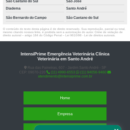
São Caetano do Sul
São José
Diadema
Santo André
São Bernardo do Campo
São Caetano do Sul
O conteúdo do texto desta página é de direito reservado. Sua reprodução, parcial ou total,
mesmo citando nossos links, é proibida sem a autorização do autor. Crime de violação de
direito autoral – artigo 184 do Código Penal –
Lei 9610/98 - Lei de direitos autorais
.
IntensiPrime Emergência Veterinária Clínica
Veterinária em Santo André
Rua das Paineiras, 607 - Jardim Santo André - SP
CEP: 09070-220
(11) 4990-6553
(11) 94056-9460
atendimento@intensiprime.com.br
Home
Empresa
Missão