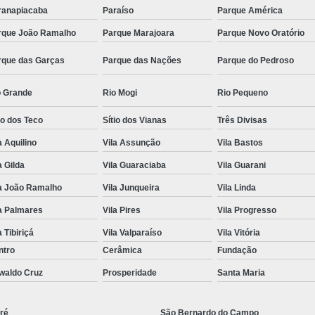
ranapiacaba
Paraíso
Parque América
rque João Ramalho
Parque Marajoara
Parque Novo Oratório
rque das Garças
Parque das Nações
Parque do Pedroso
o Grande
Rio Mogi
Rio Pequeno
io dos Teco
Sítio dos Vianas
Três Divisas
a Aquilino
Vila Assunção
Vila Bastos
a Gilda
Vila Guaraciaba
Vila Guarani
la João Ramalho
Vila Junqueira
Vila Linda
a Palmares
Vila Pires
Vila Progresso
a Tibiriçá
Vila Valparaíso
Vila Vitória
ntro
Cerâmica
Fundação
waldo Cruz
Prosperidade
Santa Maria
ré
São Bernardo do Campo