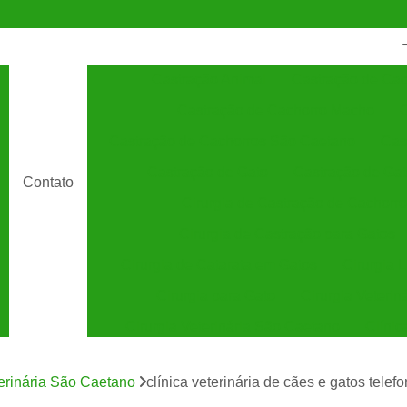
Castração Animal
Castração de Cac
Castração de Cachorro Macho
C
Castração de Cachorros São Caetano
Cas
Castração de Gato
Castração de Ga
Contato
Cirurgia de Castração de Cachorro
Cirurgia de Castração para Gatos
Cirurgia de Catarata em Gatos
Cirurgia 
Cirurgia para Gato
Cirurgia Veterin
Cirurgia Veterinária São Caetano
Clínic
Clínica Veterinária 24 Horas
C
terinária São Caetano
clínica veterinária de cães e gatos tel
Clínica Veterinária Especializada em Cães