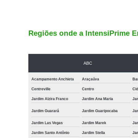
Regiões onde a IntensiPrime E
ABC
Acampamento Anchieta
Araçaúva
Ba
Centreville
Centro
Ci
Jardim Alzira Franco
Jardim Ana Maria
Jar
Jardim Guarará
Jardim Guaripocaba
Ja
Jardim Las Vegas
Jardim Marek
Ja
Jardim Santo Antônio
Jardim Stella
Ja