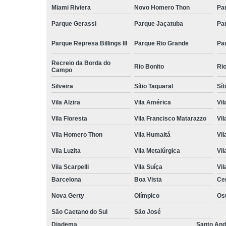
Miami Riviera
Novo Homero Thon
Pa
Parque Gerassi
Parque Jaçatuba
Pa
Parque Represa Billings III
Parque Rio Grande
Pa
Recreio da Borda do
Rio Bonito
Ri
Campo
Silveira
Sítio Taquaral
Sít
Vila Alzira
Vila América
Vil
Vila Floresta
Vila Francisco Matarazzo
Vil
Vila Homero Thon
Vila Humaitá
Vi
Vila Luzita
Vila Metalúrgica
Vil
Vila Scarpelli
Vila Suíça
Vil
Barcelona
Boa Vista
Ce
Nova Gerty
Olímpico
Os
São Caetano do Sul
São José
Diadema
Santo And