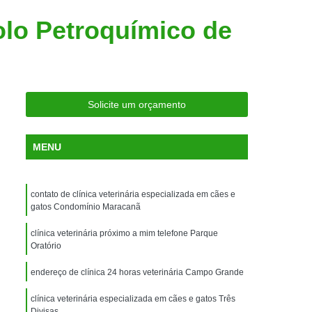
ria Próxima
Clínica Veterinária Próximo a Mim
Polo Petroquímico de
Clínica Veterinária São Caetano
Consulta de Ortopedia para Animais Silvestres
rapia para Silvestres
ia para Animais Silvestres
Solicite um orçamento
tres
Consulta para Animais Silvestres
MENU
 Silvestres Santo André
aetano
Consulta para Animal Silvestre
contato de clínica veterinária especializada em cães e
a Veterinária para Animais Silvestres
gatos Condomínio Maracanã
Exame de Eletrocardiograma Veterinário
clínica veterinária próximo a mim telefone Parque
Exame de Imagem para Animais
Oratório
Exame de Radiologia para Animais
endereço de clínica 24 horas veterinária Campo Grande
Exame de Sangue para Animais
clínica veterinária especializada em cães e gatos Três
Divisas