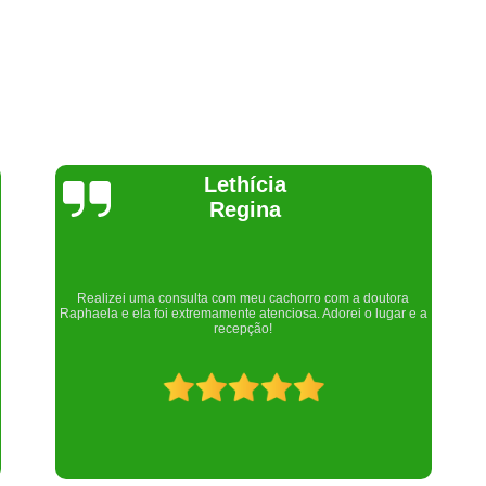
Joelma Lilian
Um lugar maravilhoso. Sempre serei grata pelo que fizeram por
nós!