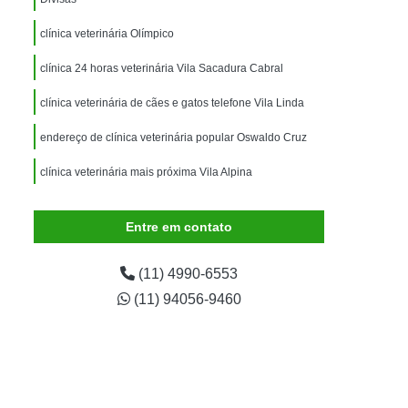
imais
Exame para Animais
clínica veterinária Olímpico
Exame para Animais São Caetano
ão Animal
Internação de Animais
clínica 24 horas veterinária Vila Sacadura Cabral
ernação para Cachorro
Internação para Cães
clínica veterinária de cães e gatos telefone Vila Linda
tos
Internação para Gatos
endereço de clínica veterinária popular Oswaldo Cruz
rnação Uti Veterinária
Internação Veterinária
clínica veterinária mais próxima Vila Alpina
Internação Veterinária São Caetano
endereço de clínica veterinária especializada em cães e
ártaro Canino
Limpeza de Tártaro de Cães
gatos Jardim do Estádio
Entre em contato
Limpeza de Tártaro para Cães
(11) 4990-6553
eza Dentária Canina
Limpeza Tártaro
(11) 94056-9460
taro São Caetano
Tartarectomia em Animais
a em Cachorro