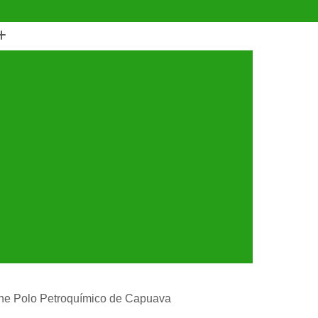
(11) 4990-6553
(11) 94056-9460
horro
Castração de Cachorro Fêmea
astração de Cachorros Santo André
tração de Cães
Castração de Cães e Gatos
tos
Cirurgia com Anestesia Veterinária
Cirurgia de Castração de Gatos
Cirurgia de Catarata em Cachorro
Limpeza de Tártaro
Cirurgia para Cachorro
ária
Cirurgia Veterinária Santo André
a 24 Horas Veterinária
Clínica Veterinária
línica Veterinária de Cães e Gatos
efone Polo Petroquímico de Capuava
 e Gatos
Clínica Veterinária Mais Próxima