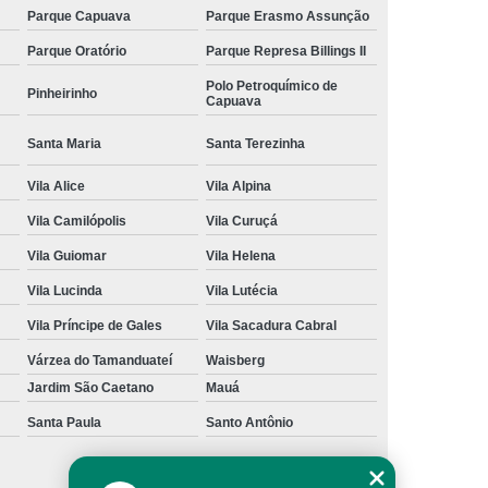
Parque Capuava
Parque Erasmo Assunção
Parque Oratório
Parque Represa Billings II
Polo Petroquímico de
Pinheirinho
Capuava
Santa Maria
Santa Terezinha
Vila Alice
Vila Alpina
Vila Camilópolis
Vila Curuçá
Vila Guiomar
Vila Helena
Vila Lucinda
Vila Lutécia
Vila Príncipe de Gales
Vila Sacadura Cabral
Várzea do Tamanduateí
Waisberg
Jardim São Caetano
Mauá
Santa Paula
Santo Antônio
São Caetano do Sul