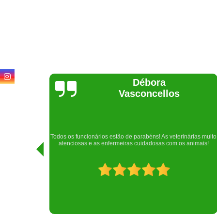
Lethícia
Regina
Realizei uma consulta com meu cachorro com a doutora
rias muito
Raphaela e ela foi extremamente atenciosa. Adorei o lugar e a
imais!
recepção!