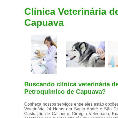
Limpeza de
Clínica Veterinária 
tártaro
Capuava
Buscando clínica veterinária d
Petroquímico de Capuava?
Conheça nossos serviços entre eles estão opções 
Veterinária 24 Horas em Santo André e São Cae
Castração de Cachorro, Cirurgia Veterinária, E