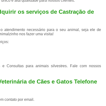
 único e alta qualidade para nossos clientes.
Exame de Ultrassom para An
Exame para Animais Santo André
dquirir os serviços de
Castração de
Exame para Cachorro
Internaç
Internação para Animais de Estimação
Int
 o atendimento necessário para o seu animal, seja ele de
nimalzinho nos fazer uma visita!
Internação para Cães e Ga
iços:
Internação Semi Intensiva Veterinária
Inte
Internação Veterinária Santo André
Limpeza de Tártaro Canina
Limpeza de T
 e Consultas para animais silvestres. Fale com nossos
Limpeza de Tártaro em Cachorro
Limpeza de Tártaro para Gatos
Limp
Veterinária de Cães e Gatos Telefone
Limpeza Tártaro Santo André
Limpeza Tár
Tartarectomi
em contato por email.