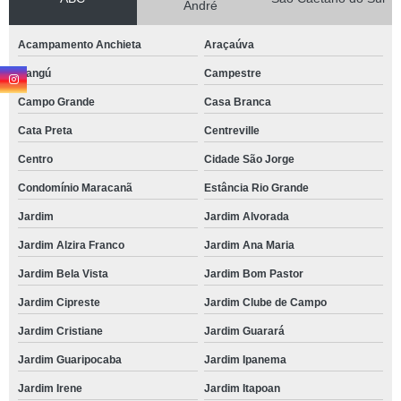
André
Acampamento Anchieta
Araçaúva
Bangú
Campestre
Campo Grande
Casa Branca
Cata Preta
Centreville
Centro
Cidade São Jorge
Condomínio Maracanã
Estância Rio Grande
Jardim
Jardim Alvorada
Jardim Alzira Franco
Jardim Ana Maria
Jardim Bela Vista
Jardim Bom Pastor
Jardim Cipreste
Jardim Clube de Campo
Jardim Cristiane
Jardim Guarará
Jardim Guaripocaba
Jardim Ipanema
Jardim Irene
Jardim Itapoan