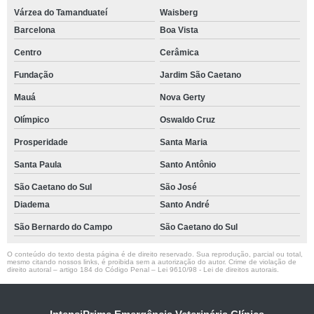
Várzea do Tamanduateí
Waisberg
Barcelona
Boa Vista
Centro
Cerâmica
Fundação
Jardim São Caetano
Mauá
Nova Gerty
Olímpico
Oswaldo Cruz
Prosperidade
Santa Maria
Santa Paula
Santo Antônio
São Caetano do Sul
São José
Diadema
Santo André
São Bernardo do Campo
São Caetano do Sul
O conteúdo do texto desta página é de direito reservado. Sua reprodução, parcial ou total,
mesmo citando nossos links, é proibida sem a autorização do autor. Crime de violação de
direito autoral – artigo 184 do Código Penal –
Lei 9610/98 - Lei de direitos autorais
.