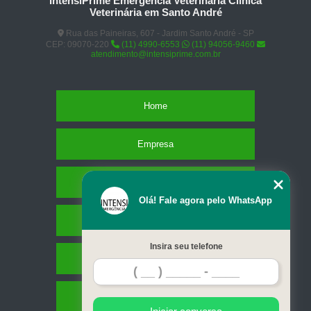
IntensiPrime Emergência Veterinária Clínica
Veterinária em Santo André
Rua das Paineiras, 607 - Jardim Santo André - SP
CEP: 09070-220
(11) 4990-6553
(11) 94056-9460
atendimento@intensiprime.com.br
Home
Empresa
Missão
Olá! Fale agora pelo WhatsApp
Serviços
Insira seu telefone
Contato
Mapa do site