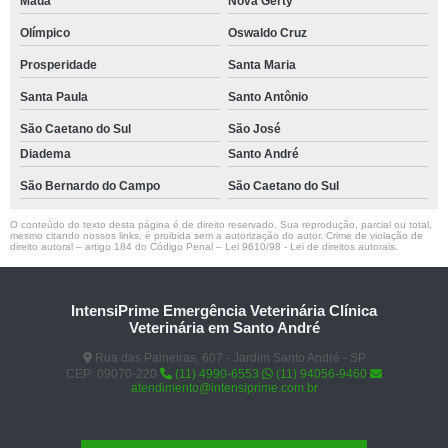
Mauá
Nova Gerty
Olímpico
Oswaldo Cruz
Prosperidade
Santa Maria
Santa Paula
Santo Antônio
São Caetano do Sul
São José
Diadema
Santo André
São Bernardo do Campo
São Caetano do Sul
O conteúdo do texto desta página é de direito reservado. Sua reprodução, parcial ou total,
mesmo citando nossos links, é proibida sem a autorização do autor. Crime de violação de
direito autoral – artigo 184 do Código Penal –
Lei 9610/98 - Lei de direitos autorais
.
IntensiPrime Emergência Veterinária Clínica
Veterinária em Santo André
Rua das Paineiras, 607 - Jardim Santo André - SP
CEP: 09070-220
(11) 4990-6553
(11) 94056-9460
atendimento@intensiprime.com.br