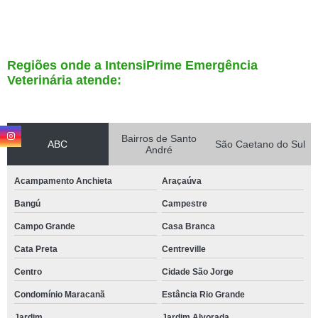
Regiões onde a IntensiPrime Emergência
Veterinária atende:
Bairros de Santo
ABC
São Caetano do Sul
André
Acampamento Anchieta
Araçaúva
Bangú
Campestre
Campo Grande
Casa Branca
Cata Preta
Centreville
Centro
Cidade São Jorge
Condomínio Maracanã
Estância Rio Grande
Jardim
Jardim Alvorada