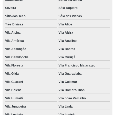
Silveira
Sítio Taquaral
Sítio dos Teco
Sítio dos Vianas
Três Divisas
Vila Alice
Vila Alpina
Vila Alzira
Vila América
Vila Aquilino
Vila Assunção
Vila Bastos
Vila Camilópolis
Vila Curuçá
Vila Floresta
Vila Francisco Matarazzo
Vila Gilda
Vila Guaraciaba
Vila Guarani
Vila Guiomar
Vila Helena
Vila Homero Thon
Vila Humaitá
Vila João Ramalho
Vila Junqueira
Vila Linda
Vila Lucinda
Vila Lutécia