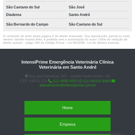
São Caetano do Sul
São José
Diadema
Santo André
São Bernardo do Campo
São Caetano do Sul
O conteúdo do texto desta página é de direito reservado. Sua reprodução, parcial ou total,
mesmo citando nossos links, é proibida sem a autorização do autor. Crime de violação de
direito autoral – artigo 184 do Código Penal –
Lei 9610/98 - Lei de direitos autorais
.
IntensiPrime Emergência Veterinária Clínica
Veterinária em Santo André
Rua das Paineiras, 607 - Jardim Santo André - SP
CEP: 09070-220
(11) 4990-6553
(11) 94056-9460
atendimento@intensiprime.com.br
Home
Empresa