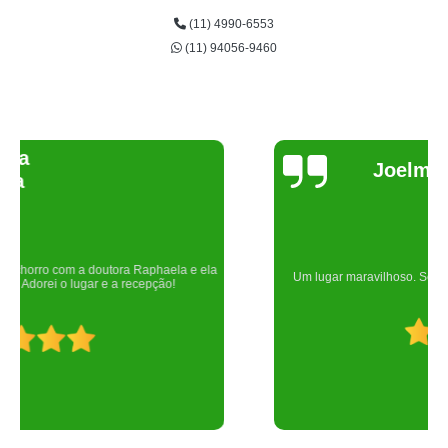
(11) 4990-6553
(11) 94056-9460
Joelma Lilian
Um lugar maravilhoso. Sempre serei grata pelo que fizeram por nós!