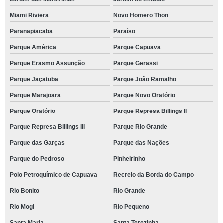
Miami Riviera
Novo Homero Thon
Paranapiacaba
Paraíso
Parque América
Parque Capuava
Parque Erasmo Assunção
Parque Gerassi
Parque Jaçatuba
Parque João Ramalho
Parque Marajoara
Parque Novo Oratório
Parque Oratório
Parque Represa Billings II
Parque Represa Billings III
Parque Rio Grande
Parque das Garças
Parque das Nações
Parque do Pedroso
Pinheirinho
Polo Petroquímico de Capuava
Recreio da Borda do Campo
Rio Bonito
Rio Grande
Rio Mogi
Rio Pequeno
Santa Maria
Santa Terezinha