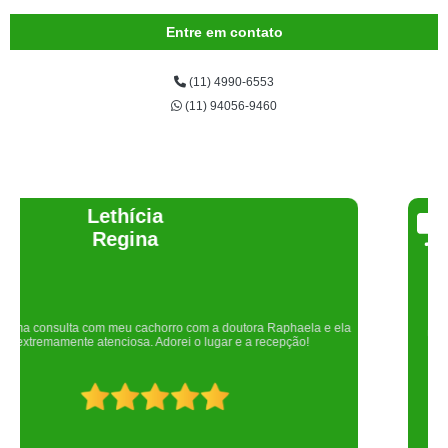
Entre em contato
(11) 4990-6553
(11) 94056-9460
Joelma Lilian
Um lugar maravilhoso. Sempre serei grata pelo que fizeram por nós!