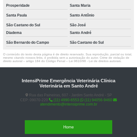
Prosperidade
Santa Maria
Santa Paula
Santo Antônio
São Caetano do Sul
São José
Diadema
Santo André
São Bernardo do Campo
São Caetano do Sul
O conteúdo do texto desta página é de direito reservado. Sua reprodução, parcial ou total,
mesmo citando nossos links, é proibida sem a autorização do autor. Crime de violação de
direito autoral – artigo 184 do Código Penal –
Lei 9610/98 - Lei de direitos autorais
.
IntensiPrime Emergência Veterinária Clínica
Veterinária em Santo André
Rua das Paineiras, 607 - Jardim Santo André - SP
CEP: 09070-220
(11) 4990-6553
(11) 94056-9460
atendimento@intensiprime.com.br
Home