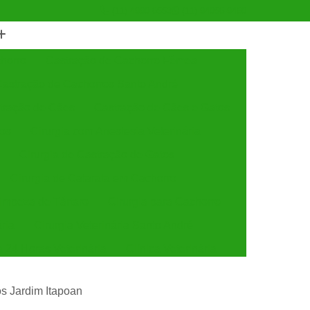
(11) 4990-6553
(11) 94056-9460
horro
Castração de Cachorro Fêmea
astração de Cachorros Santo André
tração de Cães
Castração de Cães e Gatos
tos
Cirurgia com Anestesia Veterinária
Cirurgia de Castração de Gatos
Cirurgia de Catarata em Cachorro
Limpeza de Tártaro
Cirurgia para Cachorro
ária
Cirurgia Veterinária Santo André
a 24 Horas Veterinária
Clínica Veterinária
línica Veterinária de Cães e Gatos
os Jardim Itapoan
 e Gatos
Clínica Veterinária Mais Próxima