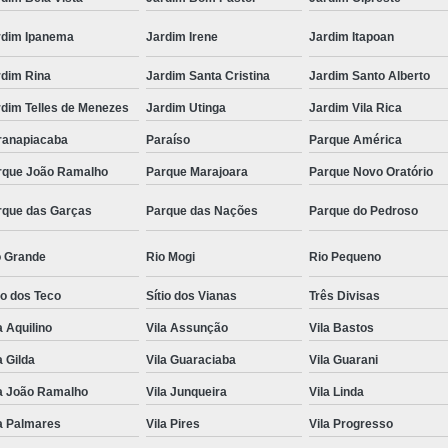
rdim Ipanema
Jardim Irene
Jardim Itapoan
rdim Rina
Jardim Santa Cristina
Jardim Santo Alberto
rdim Telles de Menezes
Jardim Utinga
Jardim Vila Rica
ranapiacaba
Paraíso
Parque América
rque João Ramalho
Parque Marajoara
Parque Novo Oratório
rque das Garças
Parque das Nações
Parque do Pedroso
o Grande
Rio Mogi
Rio Pequeno
io dos Teco
Sítio dos Vianas
Três Divisas
a Aquilino
Vila Assunção
Vila Bastos
a Gilda
Vila Guaraciaba
Vila Guarani
la João Ramalho
Vila Junqueira
Vila Linda
a Palmares
Vila Pires
Vila Progresso