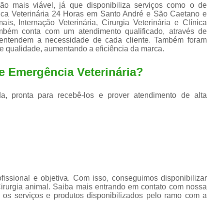
Exame de Ultrassom para An
ão mais viável, já que disponibiliza serviços como o de
nica Veterinária 24 Horas em Santo André e São Caetano e
Exame para Animais Santo André
is, Internação Veterinária, Cirurgia Veterinária e Clínica
ambém conta com um atendimento qualificado, através de
Exame para Cachorro
Internaç
e entendem a necessidade de cada cliente. Também foram
de qualidade, aumentando a eficiência da marca.
Internação para Animais de Estimação
Int
e Emergência Veterinária?
Internação para Cães e Ga
Internação Semi Intensiva Veterinária
Inte
a, pronta para recebê-los e prover atendimento de alta
Internação Veterinária Santo André
Limpeza de Tártaro Canina
Limpeza de T
Limpeza de Tártaro em Cachorro
Limpeza de Tártaro para Gatos
Limp
Limpeza Tártaro Santo André
Limpeza Tár
ssional e objetiva. Com isso, conseguimos disponibilizar
Tartarectomi
Cirurgia animal. Saiba mais entrando em contato com nossa
os serviços e produtos disponibilizados pelo ramo com a