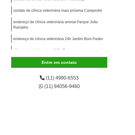
imais
Exame para Animais
contato de clínica veterinária mais próxima Campestre
Exame para Animais São Caetano
endereço de clínica veterinária animal Parque João
ão Animal
Internação de Animais
Ramalho
ernação para Cachorro
Internação para Cães
endereço de clínica veterinária 24h Jardim Bom Pastor
tos
Internação para Gatos
clínica veterinária animal Vila Guiomar
rnação Uti Veterinária
Internação Veterinária
Entre em contato
Internação Veterinária São Caetano
ártaro Canino
Limpeza de Tártaro de Cães
(11) 4990-6553
Limpeza de Tártaro para Cães
(11) 94056-9460
eza Dentária Canina
Limpeza Tártaro
taro São Caetano
Tartarectomia em Animais
a em Cachorro