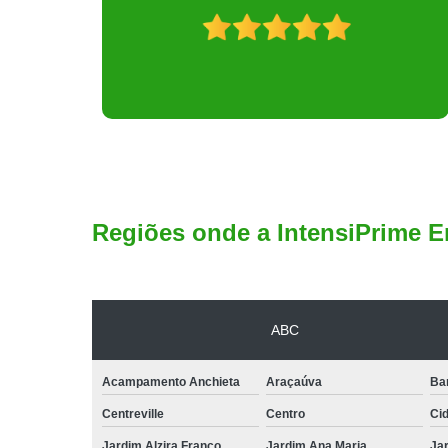
Regiões onde a IntensiPrime E
ABC
Acampamento Anchieta
Araçaúva
Ba
Centreville
Centro
Ci
Jardim Alzira Franco
Jardim Ana Maria
Jar