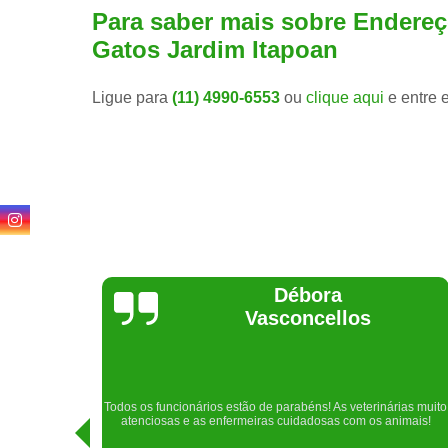
Para saber mais sobre Endereço
Gatos Jardim Itapoan
Ligue para
(11) 4990-6553
ou
clique aqui
e entre 
Lethícia
Regina
Realizei uma consulta com meu cachorro com a doutora
rias muito
Raphaela e ela foi extremamente atenciosa. Adorei o lugar e a
nimais!
recepção!