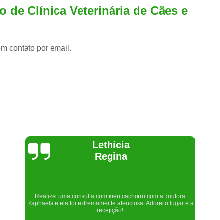
 de Clínica Veterinária de Cães e
em contato por email.
Joelma Lilian
Um lugar maravilhoso. Sempre serei grata pelo que fizeram por
nós!