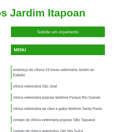
ria Próxima
Clínica Veterinária Próximo a Mim
os Jardim Itapoan
Clínica Veterinária São Caetano
Consulta de Ortopedia para Animais Silvestres
Solicite um orçamento
rapia para Silvestres
ia para Animais Silvestres
MENU
tres
Consulta para Animais Silvestres
 Silvestres Santo André
endereço de clínica 24 horas veterinária Jardim do
aetano
Consulta para Animal Silvestre
Estádio
a Veterinária para Animais Silvestres
clínica veterinária São José
Exame de Eletrocardiograma Veterinário
clínica veterinária popular telefone Parque Rio Grande
Exame de Imagem para Animais
clínica veterinária de cães e gatos telefone Santa Paula
Exame de Radiologia para Animais
contato de clínica veterinária popular Sítio Taquaral
Exame de Sangue para Animais
contato de clínica veterinária 24h Vila Suíça