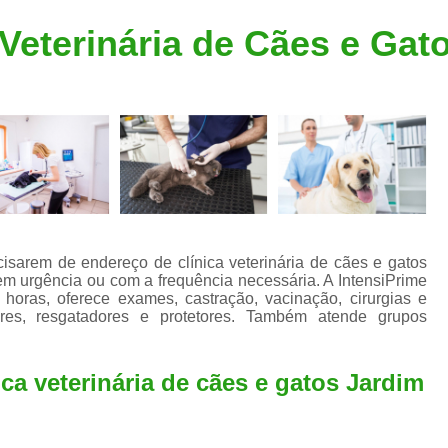
Clínica Veterinária Popular
Clínica Veteriná
Veterinária de Cães e Gat
Clínica Veterinária Santo André
Consulta de Dermatologista para Silvestres
Consulta de Ozoniote
Consulta Médica Veterinár
Consulta Médica Veterinária para Silves
Consulta para Animais
Consulta para Animais Silvestres São C
cisarem de endereço de clínica veterinária de cães e gatos
m urgência ou com a frequência necessária. A IntensiPrime
Consulta para Silvestres
Consult
 horas, oferece exames, castração, vacinação, cirurgias e
ores, resgatadores e protetores. Também atende grupos
Consulta Veterinária para Silvestres
Exame de Endoscopia Veterinária
ca veterinária de cães e gatos Jardim
Exame de Laboratório para Animais
Exame de Raio X para Animais