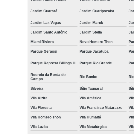
Jardim Guarará
Jardim Guaripocaba
Ja
Jardim Las Vegas
Jardim Marek
Ja
Jardim Santo Antônio
Jardim Stella
Ja
Miami Riviera
Novo Homero Thon
Pa
Parque Gerassi
Parque Jaçatuba
Pa
Parque Represa Billings III
Parque Rio Grande
Pa
Recreio da Borda do
Rio Bonito
Ri
Campo
Silveira
Sítio Taquaral
Sít
Vila Alzira
Vila América
Vil
Vila Floresta
Vila Francisco Matarazzo
Vil
Vila Homero Thon
Vila Humaitá
Vi
Vila Luzita
Vila Metalúrgica
Vil