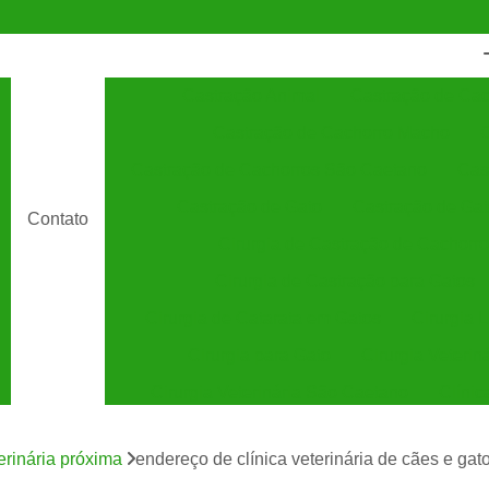
Castração Animal
Castração de Cac
Castração de Cachorro Macho
C
Castração de Cachorros São Caetano
Cas
Castração de Gato
Castração de Ga
Contato
Cirurgia de Castração de Cachorro
Cirurgia de Castração para Gatos
Cirurgia de Catarata em Gatos
Cirurgia 
Cirurgia para Gato
Cirurgia Veterin
Cirurgia Veterinária São Caetano
Clínic
Clínica Veterinária 24 Horas
C
terinária próxima
endereço de clínica veterinária de cães e gat
Clínica Veterinária Especializada em Cães