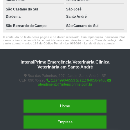
Santa Paula
Santo Antônio
São Caetano do Sul
São José
Diadema
Santo André
São Bernardo do Campo
São Caetano do Sul
O conteúdo do texto desta página é de direito reservado. Sua reprodução, parcial ou total,
mesmo citando nossos links, é proibida sem a autorização do autor. Crime de violação de
direito autoral – artigo 184 do Código Penal –
Lei 9610/98 - Lei de direitos autorais
.
IntensiPrime Emergência Veterinária Clínica
Veterinária em Santo André
Rua das Paineiras, 607 - Jardim Santo André - SP
CEP: 09070-220
(11) 4990-6553
(11) 94056-9460
atendimento@intensiprime.com.br
Home
Empresa