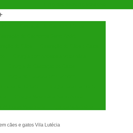
(11) 4990-6553
(11) 94056-9460
horro
Castração de Cachorro Fêmea
astração de Cachorros Santo André
tração de Cães
Castração de Cães e Gatos
tos
Cirurgia com Anestesia Veterinária
Cirurgia de Castração de Gatos
Cirurgia de Catarata em Cachorro
Limpeza de Tártaro
Cirurgia para Cachorro
ária
Cirurgia Veterinária Santo André
a 24 Horas Veterinária
Clínica Veterinária
línica Veterinária de Cães e Gatos
 em cães e gatos Vila Lutécia
 e Gatos
Clínica Veterinária Mais Próxima