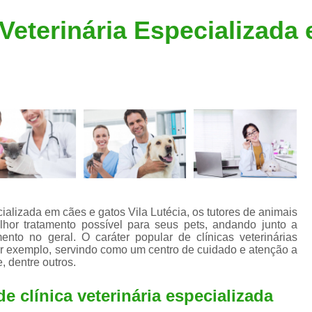
Clínica Veterinária Popular
Clínica Veteriná
Veterinária Especializada
Clínica Veterinária Santo André
Consulta de Dermatologista para Silvestres
Consulta de Ozoniote
Consulta Médica Veterinár
Consulta Médica Veterinária para Silves
Consulta para Animais
Consulta para Animais Silvestres São C
Consulta para Silvestres
Consult
ializada em cães e gatos Vila Lutécia, os tutores de animais
Consulta Veterinária para Silvestres
hor tratamento possível para seus pets, andando junto a
mento no geral. O caráter popular de clínicas veterinárias
Exame de Endoscopia Veterinária
or exemplo, servindo como um centro de cuidado e atenção a
, dentre outros.
Exame de Laboratório para Animais
 clínica veterinária especializada
Exame de Raio X para Animais