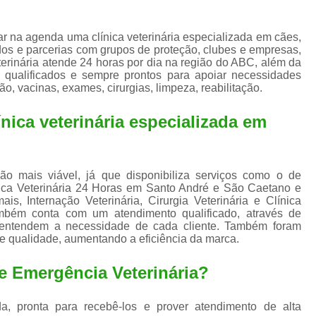
Exame de Ultrassom para An
Exame para Animais Santo André
r na agenda uma clínica veterinária especializada em cães,
ados e parcerias com grupos de proteção, clubes e empresas,
Exame para Cachorro
Internaç
erinária atende 24 horas por dia na região do ABC, além da
 qualificados e sempre prontos para apoiar necessidades
Internação para Animais de Estimação
Int
o, vacinas, exames, cirurgias, limpeza, reabilitação.
Internação para Cães e Ga
nica veterinária especializada em
Internação Semi Intensiva Veterinária
Inte
Internação Veterinária Santo André
Limpeza de Tártaro Canina
Limpeza de T
ão mais viável, já que disponibiliza serviços como o de
nica Veterinária 24 Horas em Santo André e São Caetano e
Limpeza de Tártaro em Cachorro
is, Internação Veterinária, Cirurgia Veterinária e Clínica
ambém conta com um atendimento qualificado, através de
Limpeza de Tártaro para Gatos
Limp
e entendem a necessidade de cada cliente. Também foram
de qualidade, aumentando a eficiência da marca.
Limpeza Tártaro Santo André
Limpeza Tár
e Emergência Veterinária?
Tartarectomi
a, pronta para recebê-los e prover atendimento de alta