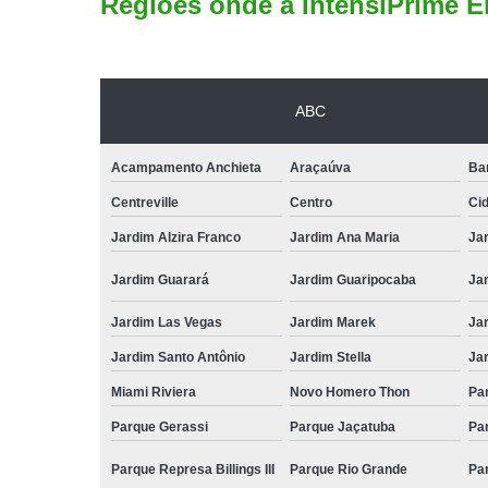
Regiões onde a IntensiPrime E
ABC
Acampamento Anchieta
Araçaúva
Ba
Centreville
Centro
Ci
Jardim Alzira Franco
Jardim Ana Maria
Jar
Jardim Guarará
Jardim Guaripocaba
Ja
Jardim Las Vegas
Jardim Marek
Ja
Jardim Santo Antônio
Jardim Stella
Ja
Miami Riviera
Novo Homero Thon
Pa
Parque Gerassi
Parque Jaçatuba
Pa
Parque Represa Billings III
Parque Rio Grande
Pa