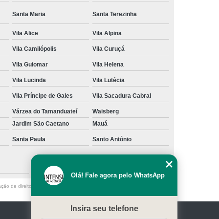
Santa Maria
Santa Terezinha
Vila Alice
Vila Alpina
Vila Camilópolis
Vila Curuçá
Vila Guiomar
Vila Helena
Vila Lucinda
Vila Lutécia
Vila Príncipe de Gales
Vila Sacadura Cabral
Várzea do Tamanduateí
Waisberg
Jardim São Caetano
Mauá
Santa Paula
Santo Antônio
São Caetano do Sul
Olá! Fale agora pelo WhatsApp
ação de direito autoral – artigo 184 do Código Penal –
Lei 9610/98 - Lei de
Insira seu telefone