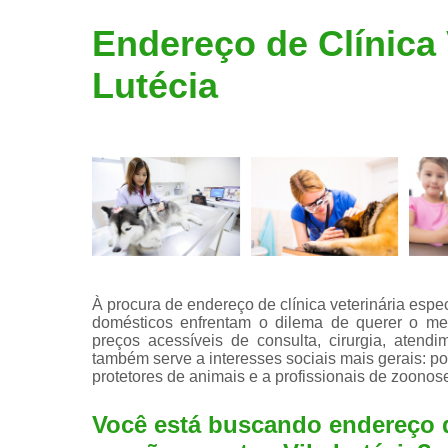
Limpeza de
Endereço de Clínica 
tártaro
Lutécia
À procura de endereço de clínica veterinária espec
domésticos enfrentam o dilema de querer o mel
preços acessíveis de consulta, cirurgia, atendi
também serve a interesses sociais mais gerais: p
protetores de animais e a profissionais de zoonose
Você está buscando endereço de