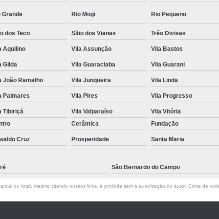
o Grande
Rio Mogi
Rio Pequeno
io dos Teco
Sítio dos Vianas
Três Divisas
a Aquilino
Vila Assunção
Vila Bastos
a Gilda
Vila Guaraciaba
Vila Guarani
la João Ramalho
Vila Junqueira
Vila Linda
a Palmares
Vila Pires
Vila Progresso
a Tibiriçá
Vila Valparaíso
Vila Vitória
ntro
Cerâmica
Fundação
waldo Cruz
Prosperidade
Santa Maria
ré
São Bernardo do Campo
rcial ou total, mesmo citando nossos links, é proibida sem a autorização do autor. Crime de viol