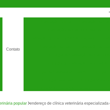
Castração Animal
Castração de Cac
Castração de Cachorro Macho
C
Castração de Cachorros São Caetano
Cas
Castração de Gato
Castração de Ga
Contato
Cirurgia de Castração de Cachorro
Cirurgia de Castração para Gatos
Cirurgia de Catarata em Gatos
Cirurgia 
Cirurgia para Gato
Cirurgia Veterin
Cirurgia Veterinária São Caetano
Clínic
Clínica Veterinária 24 Horas
C
terinária popular
endereço de clínica veterinária especializada
Clínica Veterinária Especializada em Cães