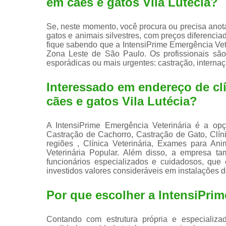
em cães e gatos Vila Lutécia?
Se, neste momento, você procura ou precisa anota
gatos e animais silvestres, com preços diferenci
fique sabendo que a IntensiPrime Emergência Vet
Zona Leste de São Paulo. Os profissionais são
esporádicas ou mais urgentes: castração, internaçã
Interessado em endereço de clí
cães e gatos Vila Lutécia?
A IntensiPrime Emergência Veterinária é a opç
Castração de Cachorro, Castração de Gato, Clí
regiões , Clínica Veterinária, Exames para Anima
Veterinária Popular. Além disso, a empresa t
funcionários especializados e cuidadosos, qu
investidos valores consideráveis em instalações 
Por que escolher a IntensiPrim
Contando com estrutura própria e especializad