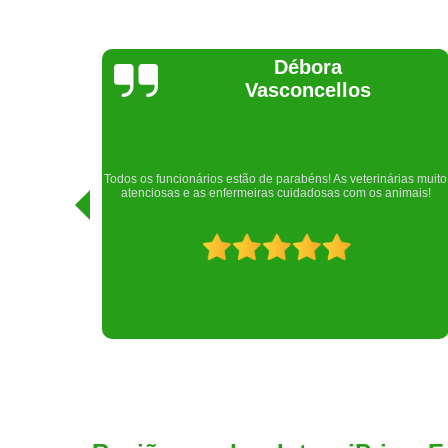
Lethícia
Regina
Realizei uma consulta com meu cachorro com a doutora
rias muito
Raphaela e ela foi extremamente atenciosa. Adorei o lugar e a
imais!
recepção!