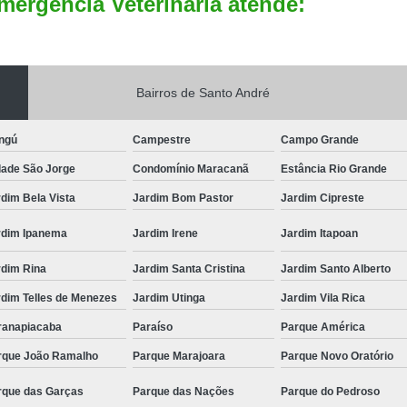
mergência Veterinária atende:
Bairros de Santo André
ngú
Campestre
Campo Grande
dade São Jorge
Condomínio Maracanã
Estância Rio Grande
dim Bela Vista
Jardim Bom Pastor
Jardim Cipreste
rdim Ipanema
Jardim Irene
Jardim Itapoan
rdim Rina
Jardim Santa Cristina
Jardim Santo Alberto
rdim Telles de Menezes
Jardim Utinga
Jardim Vila Rica
ranapiacaba
Paraíso
Parque América
rque João Ramalho
Parque Marajoara
Parque Novo Oratório
rque das Garças
Parque das Nações
Parque do Pedroso