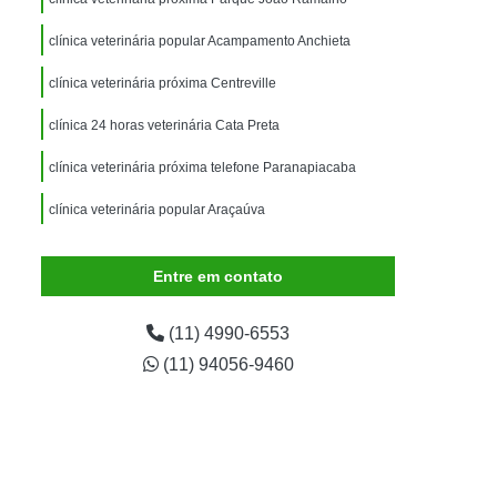
imais
Exame para Animais
clínica veterinária popular Acampamento Anchieta
Exame para Animais São Caetano
ão Animal
Internação de Animais
clínica veterinária próxima Centreville
ernação para Cachorro
Internação para Cães
clínica 24 horas veterinária Cata Preta
tos
Internação para Gatos
clínica veterinária próxima telefone Paranapiacaba
rnação Uti Veterinária
Internação Veterinária
clínica veterinária popular Araçaúva
Internação Veterinária São Caetano
clínica veterinária especializada em cães e gatos Jardim
ártaro Canino
Limpeza de Tártaro de Cães
Alvorada
Entre em contato
Limpeza de Tártaro para Cães
(11) 4990-6553
eza Dentária Canina
Limpeza Tártaro
(11) 94056-9460
taro São Caetano
Tartarectomia em Animais
a em Cachorro