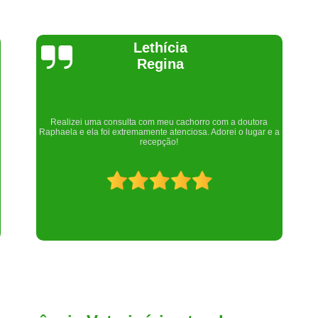
Joelma Lilian
Um lugar maravilhoso. Sempre serei grata pelo que fizeram por
nós!