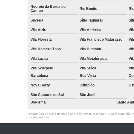
Recreio da Borda do
Rio Bonito
Ri
Campo
Silveira
Sítio Taquaral
Sít
Vila Alzira
Vila América
Vil
Vila Floresta
Vila Francisco Matarazzo
Vil
Vila Homero Thon
Vila Humaitá
Vi
Vila Luzita
Vila Metalúrgica
Vil
Vila Scarpelli
Vila Suíça
Vil
Barcelona
Boa Vista
Ce
Nova Gerty
Olímpico
Os
São Caetano do Sul
São José
Diadema
Santo And
O conteúdo do texto desta página é de direito reservado. Sua reprodução, pa
direitos autorais
.