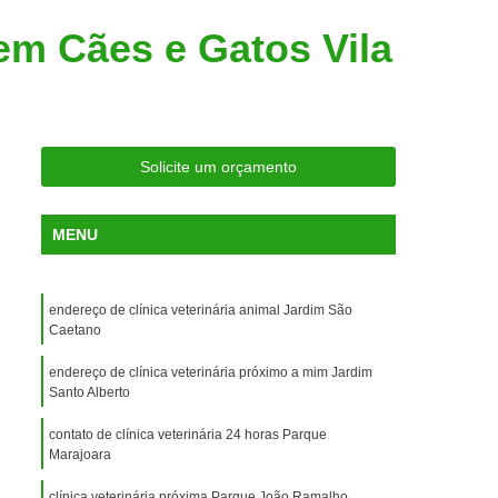
ria Próxima
Clínica Veterinária Próximo a Mim
 em Cães e Gatos Vila
Clínica Veterinária São Caetano
Consulta de Ortopedia para Animais Silvestres
rapia para Silvestres
ia para Animais Silvestres
Solicite um orçamento
tres
Consulta para Animais Silvestres
MENU
 Silvestres Santo André
aetano
Consulta para Animal Silvestre
endereço de clínica veterinária animal Jardim São
a Veterinária para Animais Silvestres
Caetano
Exame de Eletrocardiograma Veterinário
endereço de clínica veterinária próximo a mim Jardim
Exame de Imagem para Animais
Santo Alberto
Exame de Radiologia para Animais
contato de clínica veterinária 24 horas Parque
Marajoara
Exame de Sangue para Animais
clínica veterinária próxima Parque João Ramalho