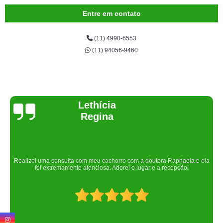
Entre em contato
(11) 4990-6553
(11) 94056-9460
Joelma Lilian
Um lugar maravilhoso. Sempre serei grata pelo que fizeram por nós!