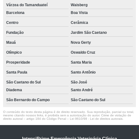
Várzea do Tamanduateí
Waisberg
Barcelona
Boa Vista
Centro
Cerâmica
Fundação
Jardim São Caetano
Mauá
Nova Gerty
Olímpico
Oswaldo Cruz
Prosperidade
Santa Maria
Santa Paula
Santo Antônio
São Caetano do Sul
São José
Diadema
Santo André
São Bernardo do Campo
São Caetano do Sul
O conteúdo do texto desta página é de direito reservado. Sua reprodução, parcial ou total,
mesmo citando nossos links, é proibida sem a autorização do autor. Crime de violação de
direito autoral – artigo 184 do Código Penal –
Lei 9610/98 - Lei de direitos autorais
.
IntensiPrime Emergência Veterinária Clínica