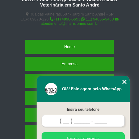
Veterinária em Santo André
Rua das Paineiras, 607 - Jardim Santo André - SP
CEP: 09070-220
(11) 4990-6553
(11) 94056-9460
atendimento@intensiprime.com.br
Home
Empresa
Missão
Olá! Fale agora pelo WhatsApp
Serviços
Insira seu telefone
Contato
Mapa do site
Iniciar conversa