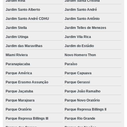
Jardim Rina
Jardim Santa Cristina
Jardim Santo Alberto
Jardim Santo André
Jardim Santo André CDHU
Jardim Santo Antônio
Jardim Stella
Jardim Telles de Menezes
Jardim Utinga
Jardim Vila Rica
Jardim das Maravilhas
Jardim do Estádio
Miami Riviera
Novo Homero Thon
Paranapiacaba
Paraíso
Parque América
Parque Capuava
Parque Erasmo Assunção
Parque Gerassi
Parque Jaçatuba
Parque João Ramalho
Parque Marajoara
Parque Novo Oratório
Parque Oratório
Parque Represa Billings II
Parque Represa Billings III
Parque Rio Grande