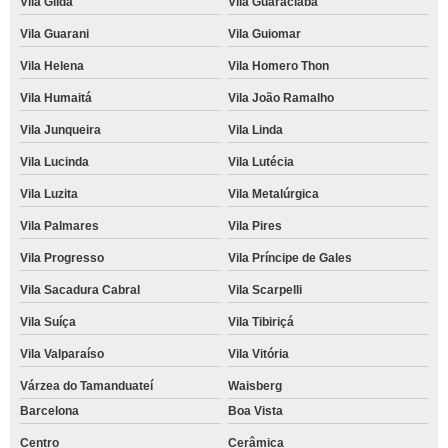
Vila Gilda
Vila Guaraciaba
Vila Guarani
Vila Guiomar
Vila Helena
Vila Homero Thon
Vila Humaitá
Vila João Ramalho
Vila Junqueira
Vila Linda
Vila Lucinda
Vila Lutécia
Vila Luzita
Vila Metalúrgica
Vila Palmares
Vila Pires
Vila Progresso
Vila Príncipe de Gales
Vila Sacadura Cabral
Vila Scarpelli
Vila Suíça
Vila Tibiriçá
Vila Valparaíso
Vila Vitória
Várzea do Tamanduateí
Waisberg
Barcelona
Boa Vista
Centro
Cerâmica