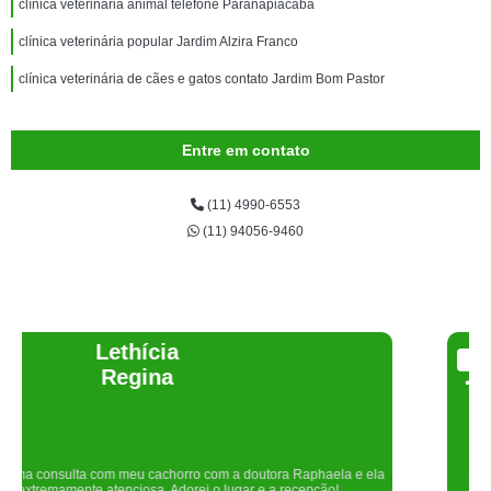
clínica veterinária animal telefone Paranapiacaba
clínica veterinária popular Jardim Alzira Franco
clínica veterinária de cães e gatos contato Jardim Bom Pastor
Entre em contato
(11) 4990-6553
(11) 94056-9460
Joelma Lilian
Um lugar maravilhoso. Sempre serei grata pelo que fizeram por nós!