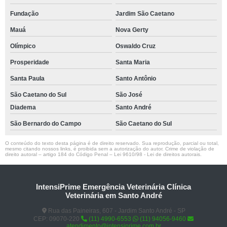
Fundação
Jardim São Caetano
Mauá
Nova Gerty
Olímpico
Oswaldo Cruz
Prosperidade
Santa Maria
Santa Paula
Santo Antônio
São Caetano do Sul
São José
Diadema
Santo André
São Bernardo do Campo
São Caetano do Sul
O conteúdo do texto desta página é de direito reservado. Sua reprodução, parcial ou total,
mesmo citando nossos links, é proibida sem a autorização do autor. Crime de violação de
direito autoral – artigo 184 do Código Penal –
Lei 9610/98 - Lei de direitos autorais
.
IntensiPrime Emergência Veterinária Clínica
Veterinária em Santo André
Rua das Paineiras, 607 - Jardim Santo André - SP
CEP: 09070-220
(11) 4990-6553
(11) 94056-9460
atendimento@intensiprime.com.br