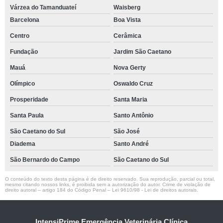
Várzea do Tamanduateí
Waisberg
Barcelona
Boa Vista
Centro
Cerâmica
Fundação
Jardim São Caetano
Mauá
Nova Gerty
Olímpico
Oswaldo Cruz
Prosperidade
Santa Maria
Santa Paula
Santo Antônio
São Caetano do Sul
São José
Diadema
Santo André
São Bernardo do Campo
São Caetano do Sul
O conteúdo do texto desta página é de direito reservado. Sua reprodução, parcial ou total,
mesmo citando nossos links, é proibida sem a autorização do autor. Crime de violação de
direito autoral – artigo 184 do Código Penal –
Lei 9610/98 - Lei de direitos autorais
.
IntensiPrime Emergência Veterinária Clínica