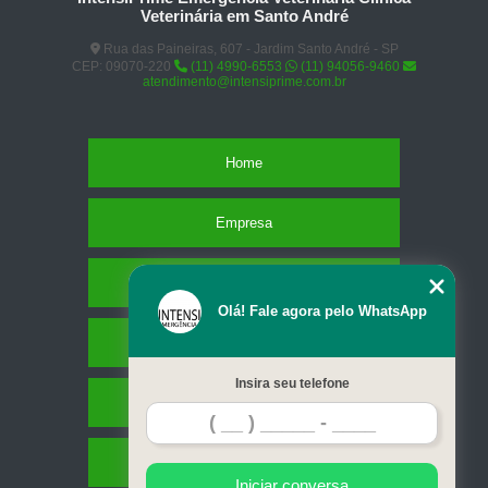
Veterinária em Santo André
Rua das Paineiras, 607 - Jardim Santo André - SP
CEP: 09070-220
(11) 4990-6553
(11) 94056-9460
atendimento@intensiprime.com.br
Home
Empresa
Missão
Olá! Fale agora pelo WhatsApp
Serviços
Insira seu telefone
Contato
Mapa do site
Iniciar conversa