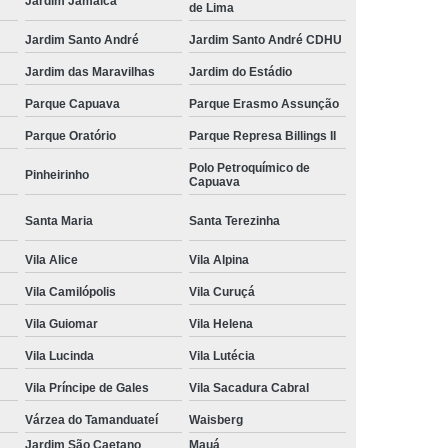
Jardim Jamaica
de Lima
Jardim Santo André
Jardim Santo André CDHU
Jardim das Maravilhas
Jardim do Estádio
Parque Capuava
Parque Erasmo Assunção
Parque Oratório
Parque Represa Billings II
Polo Petroquímico de
Pinheirinho
Capuava
Santa Maria
Santa Terezinha
Vila Alice
Vila Alpina
Vila Camilópolis
Vila Curuçá
Vila Guiomar
Vila Helena
Vila Lucinda
Vila Lutécia
Vila Príncipe de Gales
Vila Sacadura Cabral
Várzea do Tamanduateí
Waisberg
Jardim São Caetano
Mauá