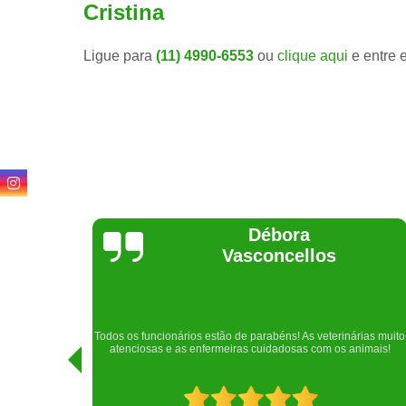
Cristina
Ligue para
(11) 4990-6553
ou
clique aqui
e entre 
Lethícia
Regina
Realizei uma consulta com meu cachorro com a doutora
rias muito
Raphaela e ela foi extremamente atenciosa. Adorei o lugar e a
imais!
recepção!