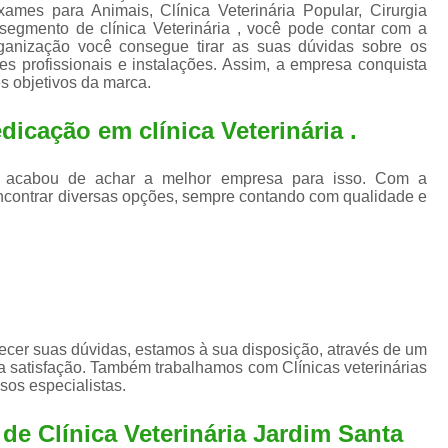
Exame de Ultrassom para An
es para Animais, Clínica Veterinária Popular, Cirurgia
 segmento de clínica Veterinária , você pode contar com a
Exame para Animais Santo André
ganização você consegue tirar as suas dúvidas sobre os
s profissionais e instalações. Assim, a empresa conquista
Exame para Cachorro
Internaç
s objetivos da marca.
Internação para Animais de Estimação
Int
icação em clínica Veterinária .
Internação para Cães e Ga
Internação Semi Intensiva Veterinária
Inte
a , acabou de achar a melhor empresa para isso. Com a
ncontrar diversas opções, sempre contando com qualidade e
Internação Veterinária Santo André
Limpeza de Tártaro Canina
Limpeza de T
Limpeza de Tártaro em Cachorro
Limpeza de Tártaro para Gatos
Limp
Limpeza Tártaro Santo André
Limpeza Tár
ecer suas dúvidas, estamos à sua disposição, através de um
 satisfação. Também trabalhamos com Clínicas veterinárias
Tartarectomi
sos especialistas.
de Clínica Veterinária Jardim Santa