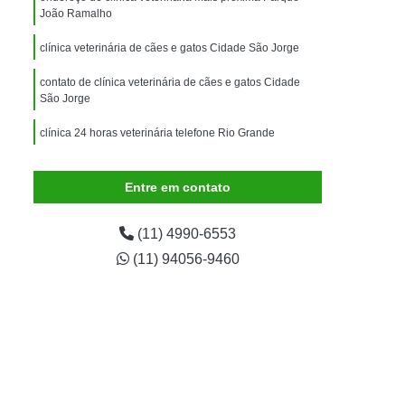
imais
Exame para Animais
João Ramalho
Exame para Animais São Caetano
clínica veterinária de cães e gatos Cidade São Jorge
ão Animal
Internação de Animais
contato de clínica veterinária de cães e gatos Cidade
ernação para Cachorro
Internação para Cães
São Jorge
tos
Internação para Gatos
clínica 24 horas veterinária telefone Rio Grande
rnação Uti Veterinária
Internação Veterinária
clínica veterinária popular telefone Jardim Irene
Entre em contato
Internação Veterinária São Caetano
ártaro Canino
Limpeza de Tártaro de Cães
(11) 4990-6553
Limpeza de Tártaro para Cães
(11) 94056-9460
eza Dentária Canina
Limpeza Tártaro
taro São Caetano
Tartarectomia em Animais
a em Cachorro