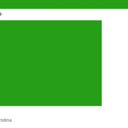
(11) 4990-6553
(11) 94056-9460
horro
Castração de Cachorro Fêmea
astração de Cachorros Santo André
tração de Cães
Castração de Cães e Gatos
tos
Cirurgia com Anestesia Veterinária
Cirurgia de Castração de Gatos
Cirurgia de Catarata em Cachorro
Limpeza de Tártaro
Cirurgia para Cachorro
ária
Cirurgia Veterinária Santo André
a 24 Horas Veterinária
Clínica Veterinária
línica Veterinária de Cães e Gatos
istina
 e Gatos
Clínica Veterinária Mais Próxima