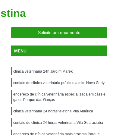
ria Próxima
Clínica Veterinária Próximo a Mim
istina
Clínica Veterinária São Caetano
Consulta de Ortopedia para Animais Silvestres
Solicite um orçamento
rapia para Silvestres
ia para Animais Silvestres
MENU
tres
Consulta para Animais Silvestres
 Silvestres Santo André
clínica veterinária 24h Jardim Marek
aetano
Consulta para Animal Silvestre
contato de clínica veterinária próximo a mim Nova Gerty
a Veterinária para Animais Silvestres
endereço de clínica veterinária especializada em cães e
Exame de Eletrocardiograma Veterinário
gatos Parque das Garças
Exame de Imagem para Animais
clínica veterinária 24 horas telefone Vila América
Exame de Radiologia para Animais
contato de clínica 24 horas veterinária Vila Guaraciaba
Exame de Sangue para Animais
endereço de clínica veterinária mais próxima Parque