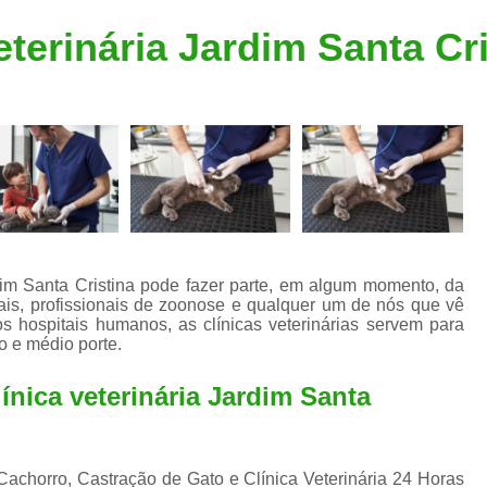
Clínica Veterinária Popular
Clínica Veteriná
eterinária Jardim Santa Cr
Clínica Veterinária Santo André
Consulta de Dermatologista para Silvestres
Consulta de Ozoniote
Consulta Médica Veterinár
Consulta Médica Veterinária para Silves
Consulta para Animais
Consulta para Animais Silvestres São C
rdim Santa Cristina pode fazer parte, em algum momento, da
mais, profissionais de zoonose e qualquer um de nós que vê
Consulta para Silvestres
Consult
 hospitais humanos, as clínicas veterinárias servem para
o e médio porte.
Consulta Veterinária para Silvestres
Exame de Endoscopia Veterinária
ínica veterinária Jardim Santa
Exame de Laboratório para Animais
Exame de Raio X para Animais
 Cachorro, Castração de Gato e Clínica Veterinária 24 Horas