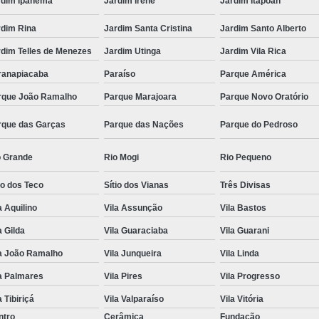
rdim Ipanema
Jardim Irene
Jardim Itapoan
rdim Rina
Jardim Santa Cristina
Jardim Santo Alberto
rdim Telles de Menezes
Jardim Utinga
Jardim Vila Rica
ranapiacaba
Paraíso
Parque América
rque João Ramalho
Parque Marajoara
Parque Novo Oratório
rque das Garças
Parque das Nações
Parque do Pedroso
o Grande
Rio Mogi
Rio Pequeno
io dos Teco
Sítio dos Vianas
Três Divisas
a Aquilino
Vila Assunção
Vila Bastos
a Gilda
Vila Guaraciaba
Vila Guarani
la João Ramalho
Vila Junqueira
Vila Linda
a Palmares
Vila Pires
Vila Progresso
a Tibiriçá
Vila Valparaíso
Vila Vitória
ntro
Cerâmica
Fundação