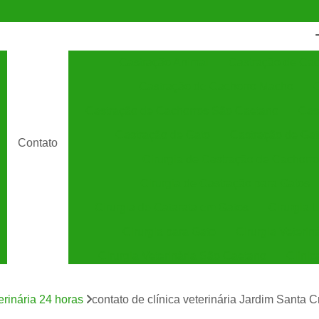
Castração Animal
Castração de Cac
Castração de Cachorro Macho
C
Castração de Cachorros São Caetano
Cas
Castração de Gato
Castração de Ga
Contato
Cirurgia de Castração de Cachorro
Cirurgia de Castração para Gatos
Cirurgia de Catarata em Gatos
Cirurgia 
Cirurgia para Gato
Cirurgia Veterin
Cirurgia Veterinária São Caetano
Clínic
Clínica Veterinária 24 Horas
C
terinária 24 horas
contato de clínica veterinária Jardim Santa Cr
Clínica Veterinária Especializada em Cães