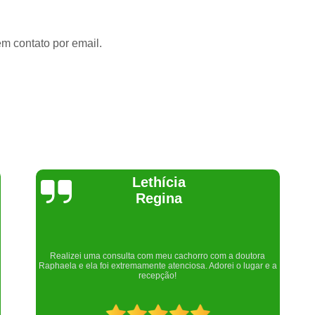
em contato por email.
Joelma Lilian
Um lugar maravilhoso. Sempre serei grata pelo que fizeram por
nós!