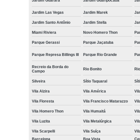
Jardim Guarará
Jardim Guaripocaba
Ja
Jardim Las Vegas
Jardim Marek
Ja
Jardim Santo Antônio
Jardim Stella
Ja
Miami Riviera
Novo Homero Thon
Pa
Parque Gerassi
Parque Jaçatuba
Pa
Parque Represa Billings III
Parque Rio Grande
Pa
Recreio da Borda do
Rio Bonito
Ri
Campo
Silveira
Sítio Taquaral
Sít
Vila Alzira
Vila América
Vil
Vila Floresta
Vila Francisco Matarazzo
Vil
Vila Homero Thon
Vila Humaitá
Vi
Vila Luzita
Vila Metalúrgica
Vil
Vila Scarpelli
Vila Suíça
Vil
Barcelona
Boa Vista
Ce