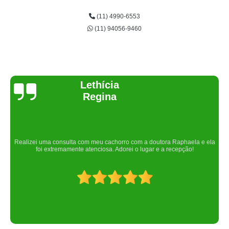
(11) 4990-6553
(11) 94056-9460
Joelma Lilian
Um lugar maravilhoso. Sempre serei grata pelo que fizeram por nós!