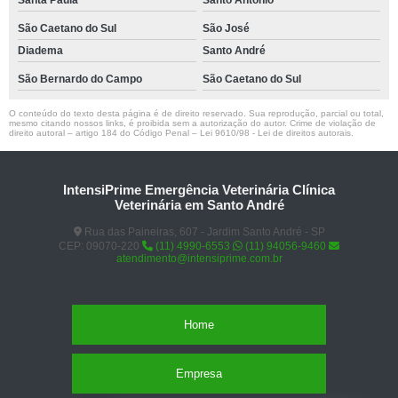
Santa Paula
Santo Antônio
São Caetano do Sul
São José
Diadema
Santo André
São Bernardo do Campo
São Caetano do Sul
O conteúdo do texto desta página é de direito reservado. Sua reprodução, parcial ou total,
mesmo citando nossos links, é proibida sem a autorização do autor. Crime de violação de
direito autoral – artigo 184 do Código Penal –
Lei 9610/98 - Lei de direitos autorais
.
IntensiPrime Emergência Veterinária Clínica
Veterinária em Santo André
Rua das Paineiras, 607 - Jardim Santo André - SP
CEP: 09070-220
(11) 4990-6553
(11) 94056-9460
atendimento@intensiprime.com.br
Home
Empresa