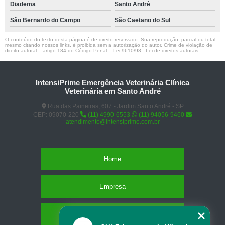
Diadema
Santo André
São Bernardo do Campo
São Caetano do Sul
O conteúdo do texto desta página é de direito reservado. Sua reprodução, parcial ou total,
mesmo citando nossos links, é proibida sem a autorização do autor. Crime de violação de
direito autoral – artigo 184 do Código Penal –
Lei 9610/98 - Lei de direitos autorais
.
IntensiPrime Emergência Veterinária Clínica
Veterinária em Santo André
Rua das Paineiras, 607 - Jardim Santo André - SP
CEP: 09070-220
(11) 4990-6553
(11) 94056-9460
atendimento@intensiprime.com.br
Home
Empresa
Missão