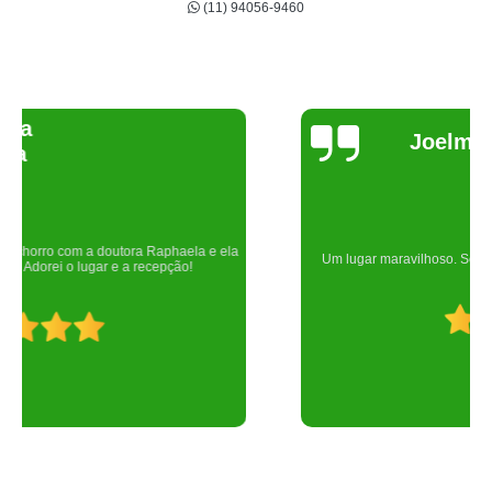
(11) 94056-9460
Joelma Lilian
Um lugar maravilhoso. Sempre serei grata pelo que fizeram por nós!