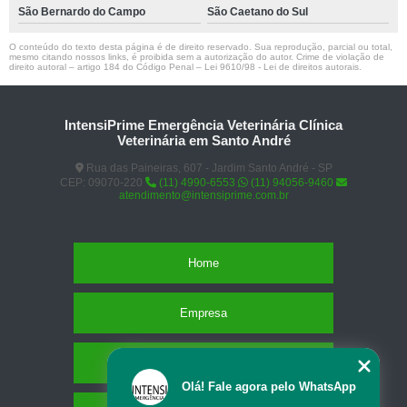
São Bernardo do Campo
São Caetano do Sul
O conteúdo do texto desta página é de direito reservado. Sua reprodução, parcial ou total,
mesmo citando nossos links, é proibida sem a autorização do autor. Crime de violação de
direito autoral – artigo 184 do Código Penal –
Lei 9610/98 - Lei de direitos autorais
.
IntensiPrime Emergência Veterinária Clínica
Veterinária em Santo André
Rua das Paineiras, 607 - Jardim Santo André - SP
CEP: 09070-220
(11) 4990-6553
(11) 94056-9460
atendimento@intensiprime.com.br
Home
Empresa
Missão
Olá! Fale agora pelo WhatsApp