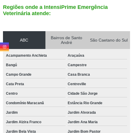
Regiões onde a IntensiPrime Emergência
Veterinária atende:
Bairros de Santo
ABC
São Caetano do Sul
André
Acampamento Anchieta
Araçaúva
Bangú
Campestre
Campo Grande
Casa Branca
Cata Preta
Centreville
Centro
Cidade São Jorge
Condomínio Maracanã
Estância Rio Grande
Jardim
Jardim Alvorada
Jardim Alzira Franco
Jardim Ana Maria
Jardim Bela Vista
Jardim Bom Pastor