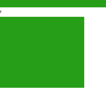
(11) 4990-6553
(11) 94056-9460
horro
Castração de Cachorro Fêmea
astração de Cachorros Santo André
tração de Cães
Castração de Cães e Gatos
tos
Cirurgia com Anestesia Veterinária
Cirurgia de Castração de Gatos
Cirurgia de Catarata em Cachorro
Limpeza de Tártaro
Cirurgia para Cachorro
ária
Cirurgia Veterinária Santo André
a 24 Horas Veterinária
Clínica Veterinária
línica Veterinária de Cães e Gatos
 e Gatos
Clínica Veterinária Mais Próxima