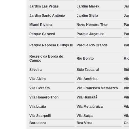
Jardim Las Vegas
Jardim Marek
Ja
Jardim Santo Antônio
Jardim Stella
Ja
Miami Riviera
Novo Homero Thon
Pa
Parque Gerassi
Parque Jaçatuba
Pa
Parque Represa Billings III
Parque Rio Grande
Pa
Recreio da Borda do
Rio Bonito
Ri
Campo
Silveira
Sítio Taquaral
Sít
Vila Alzira
Vila América
Vil
Vila Floresta
Vila Francisco Matarazzo
Vil
Vila Homero Thon
Vila Humaitá
Vi
Vila Luzita
Vila Metalúrgica
Vil
Vila Scarpelli
Vila Suíça
Vil
Barcelona
Boa Vista
Ce