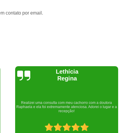
em contato por email.
Joelma Lilian
Um lugar maravilhoso. Sempre serei grata pelo que fizeram por
nós!