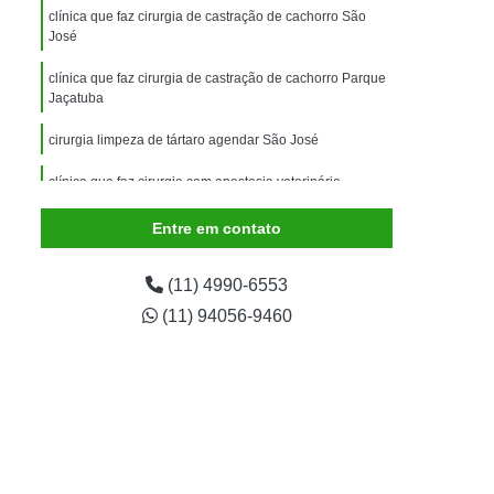
imais
Exame para Animais
clínica que faz cirurgia de castração de cachorro São
José
Exame para Animais São Caetano
clínica que faz cirurgia de castração de cachorro Parque
ão Animal
Internação de Animais
Jaçatuba
ernação para Cachorro
Internação para Cães
cirurgia limpeza de tártaro agendar São José
tos
Internação para Gatos
clínica que faz cirurgia com anestesia veterinária
rnação Uti Veterinária
Internação Veterinária
Prosperidade
Entre em contato
Internação Veterinária São Caetano
cirurgia de catarata em cachorro Santo André
ártaro Canino
Limpeza de Tártaro de Cães
(11) 4990-6553
Limpeza de Tártaro para Cães
(11) 94056-9460
eza Dentária Canina
Limpeza Tártaro
taro São Caetano
Tartarectomia em Animais
a em Cachorro