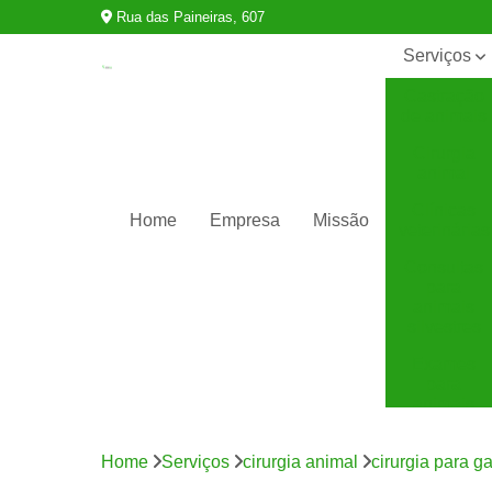
Rua das Paineiras, 607
Serviços
Castração
de animais
Cirurgia
animal
Clínicas
Home
Empresa
Missão
veterinárias
Consultas
para
animais
silvestres
Exames
para
animais
Internação
para
Home
Serviços
cirurgia animal
cirurgia para g
animais