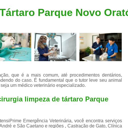
Clínica Veterinária Popular
Clínica Veteriná
 Tártaro Parque Novo Orat
Clínica Veterinária Santo André
Consulta de Dermatologista para Silvestres
Consulta de Ozoniote
Consulta Médica Veterinár
Consulta Médica Veterinária para Silves
Consulta para Animais
Consulta para Animais Silvestres São C
ação, que é a mais comum, até procedimentos dentários,
dendo do caso. É fundamental que o tutor leve seu animal
Consulta para Silvestres
Consult
 seja um médico veterinário especializado.
Consulta Veterinária para Silvestres
irurgia limpeza de tártaro Parque
Exame de Endoscopia Veterinária
Exame de Laboratório para Animais
Exame de Raio X para Animais
ntensiPrime Emergência Veterinária, você encontra serviços
André e São Caetano e regiões , Castração de Gato, Clínica