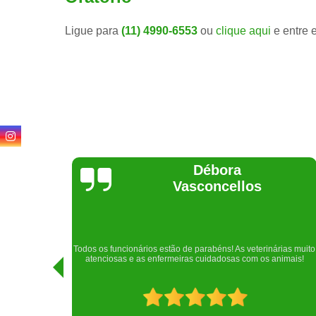
Ligue para
(11) 4990-6553
ou
clique aqui
e entre 
Lethícia
Regina
Realizei uma consulta com meu cachorro com a doutora
rias muito
Raphaela e ela foi extremamente atenciosa. Adorei o lugar e a
imais!
recepção!