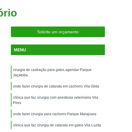
ria Próxima
Clínica Veterinária Próximo a Mim
ório
Clínica Veterinária São Caetano
Consulta de Ortopedia para Animais Silvestres
Solicite um orçamento
rapia para Silvestres
ia para Animais Silvestres
MENU
tres
Consulta para Animais Silvestres
 Silvestres Santo André
cirurgia de castração para gatos agendar Parque
aetano
Consulta para Animal Silvestre
Jaçatuba
a Veterinária para Animais Silvestres
onde fazer cirurgia de catarata em cachorro Vila Gilda
Exame de Eletrocardiograma Veterinário
clínica que faz cirurgia com anestesia veterinária Vila
Pires
Exame de Imagem para Animais
Exame de Radiologia para Animais
onde fazer cirurgia para cachorro Parque Marajoara
Exame de Sangue para Animais
clínica que faz cirurgia de catarata em gatos Vila Luzita