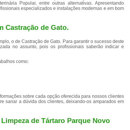
Exame de Ultrassom para An
erinária Popular, entre outras alternativas. Apresentando
ofissionais especializados e instalações modernas e em bom
Exame para Animais Santo André
Exame para Cachorro
Internaç
m Castração de Gato.
Internação para Animais de Estimação
Int
plo, o de Castração de Gato. Para garantir o sucesso deste
Internação para Cães e Ga
zada no assunto, pois os profissionais saberão indicar e
Internação Semi Intensiva Veterinária
Inte
abalhos como:
Internação Veterinária Santo André
Limpeza de Tártaro Canina
Limpeza de T
Limpeza de Tártaro em Cachorro
Limpeza de Tártaro para Gatos
Limp
nformações sobre cada opção oferecida para nossos clientes
Limpeza Tártaro Santo André
Limpeza Tár
re sanar a dúvida dos clientes, deixando-os amparados em
Tartarectomi
a Limpeza de Tártaro Parque Novo