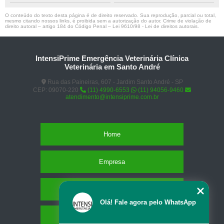
O conteúdo do texto desta página é de direito reservado. Sua reprodução, parcial ou total,
mesmo citando nossos links, é proibida sem a autorização do autor. Crime de violação de
direito autoral – artigo 184 do Código Penal –
Lei 9610/98 - Lei de direitos autorais
.
IntensiPrime Emergência Veterinária Clínica
Veterinária em Santo André
Rua das Paineiras, 607 - Jardim Santo André - SP
CEP: 09070-220
(11) 4990-6553
(11) 94056-9460
atendimento@intensiprime.com.br
Home
Empresa
Missão
Olá! Fale agora pelo WhatsApp
Serviços