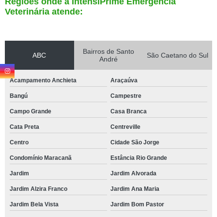
Regiões onde a IntensiPrime Emergência
Veterinária atende:
Bairros de Santo
ABC
São Caetano do Sul
André
Acampamento Anchieta
Araçaúva
Bangú
Campestre
Campo Grande
Casa Branca
Cata Preta
Centreville
Centro
Cidade São Jorge
Condomínio Maracanã
Estância Rio Grande
Jardim
Jardim Alvorada
Jardim Alzira Franco
Jardim Ana Maria
Jardim Bela Vista
Jardim Bom Pastor