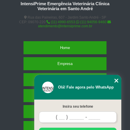
IntensiPrime Emergência Veterinária Clínica
Veterinária em Santo André
Rua das Paineiras, 607 - Jardim Santo André - SP
CEP: 09070-220
(11) 4990-6553
(11) 94056-9460
atendimento@intensiprime.com.br
Home
Empresa
Missão
Olá! Fale agora pelo WhatsApp
Serviços
Insira seu telefone
Contato
Mapa do site