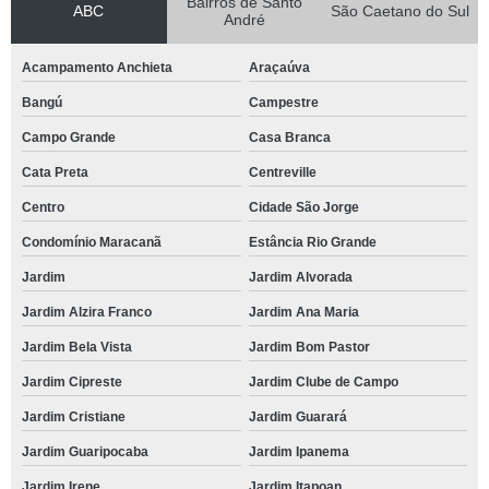
Bairros de Santo
ABC
São Caetano do Sul
André
Acampamento Anchieta
Araçaúva
Bangú
Campestre
Campo Grande
Casa Branca
Cata Preta
Centreville
Centro
Cidade São Jorge
Condomínio Maracanã
Estância Rio Grande
Jardim
Jardim Alvorada
Jardim Alzira Franco
Jardim Ana Maria
Jardim Bela Vista
Jardim Bom Pastor
Jardim Cipreste
Jardim Clube de Campo
Jardim Cristiane
Jardim Guarará
Jardim Guaripocaba
Jardim Ipanema
Jardim Irene
Jardim Itapoan