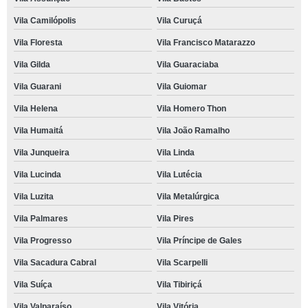
Vila Camilópolis
Vila Curuçá
Vila Floresta
Vila Francisco Matarazzo
Vila Gilda
Vila Guaraciaba
Vila Guarani
Vila Guiomar
Vila Helena
Vila Homero Thon
Vila Humaitá
Vila João Ramalho
Vila Junqueira
Vila Linda
Vila Lucinda
Vila Lutécia
Vila Luzita
Vila Metalúrgica
Vila Palmares
Vila Pires
Vila Progresso
Vila Príncipe de Gales
Vila Sacadura Cabral
Vila Scarpelli
Vila Suíça
Vila Tibiriçá
Vila Valparaíso
Vila Vitória