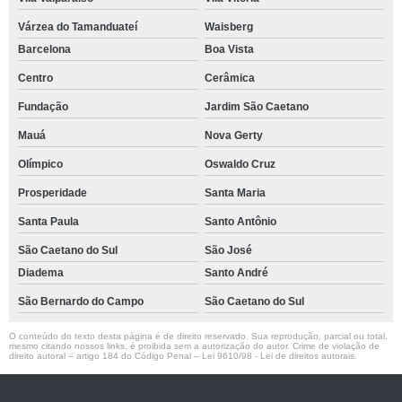
Várzea do Tamanduateí
Waisberg
Barcelona
Boa Vista
Centro
Cerâmica
Fundação
Jardim São Caetano
Mauá
Nova Gerty
Olímpico
Oswaldo Cruz
Prosperidade
Santa Maria
Santa Paula
Santo Antônio
São Caetano do Sul
São José
Diadema
Santo André
São Bernardo do Campo
São Caetano do Sul
O conteúdo do texto desta página é de direito reservado. Sua reprodução, parcial ou total,
mesmo citando nossos links, é proibida sem a autorização do autor. Crime de violação de
direito autoral – artigo 184 do Código Penal –
Lei 9610/98 - Lei de direitos autorais
.