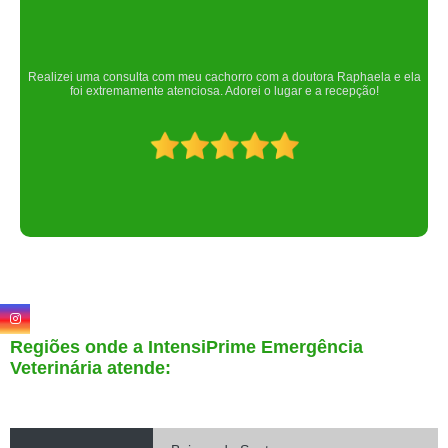
Um lugar maravilhoso. Sempre serei grata pelo que fizeram por nós!
Regiões onde a IntensiPrime Emergência
Veterinária atende: