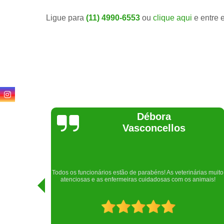
Ligue para
(11) 4990-6553
ou
clique aqui
e entre 
Lethícia
Regina
Realizei uma consulta com meu cachorro com a doutora
rias muito
Raphaela e ela foi extremamente atenciosa. Adorei o lugar e a
imais!
recepção!