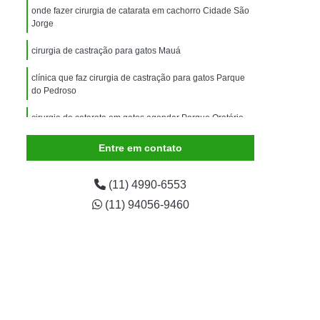
imais
Exame para Animais
onde fazer cirurgia de catarata em cachorro Cidade São
Jorge
Exame para Animais São Caetano
cirurgia de castração para gatos Mauá
ão Animal
Internação de Animais
ernação para Cachorro
Internação para Cães
clínica que faz cirurgia de castração para gatos Parque
do Pedroso
tos
Internação para Gatos
cirurgia de catarata em gatos agendar Parque Oratório
rnação Uti Veterinária
Internação Veterinária
cirurgia de catarata em cachorro agendar Vila Lutécia
Entre em contato
Internação Veterinária São Caetano
ártaro Canino
Limpeza de Tártaro de Cães
(11) 4990-6553
Limpeza de Tártaro para Cães
(11) 94056-9460
eza Dentária Canina
Limpeza Tártaro
taro São Caetano
Tartarectomia em Animais
a em Cachorro