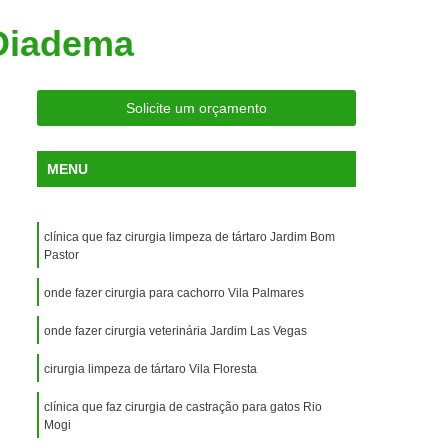
ria Próxima
Clínica Veterinária Próximo a Mim
 Diadema
Clínica Veterinária São Caetano
Consulta de Ortopedia para Animais Silvestres
Solicite um orçamento
rapia para Silvestres
ia para Animais Silvestres
MENU
tres
Consulta para Animais Silvestres
 Silvestres Santo André
clínica que faz cirurgia limpeza de tártaro Jardim Bom
aetano
Consulta para Animal Silvestre
Pastor
a Veterinária para Animais Silvestres
onde fazer cirurgia para cachorro Vila Palmares
Exame de Eletrocardiograma Veterinário
onde fazer cirurgia veterinária Jardim Las Vegas
Exame de Imagem para Animais
cirurgia limpeza de tártaro Vila Floresta
Exame de Radiologia para Animais
clínica que faz cirurgia de castração para gatos Rio
Exame de Sangue para Animais
Mogi