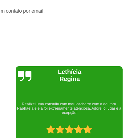
em contato por email.
Joelma Lilian
Um lugar maravilhoso. Sempre serei grata pelo que fizeram por
nós!