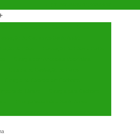
(11) 4990-6553
(11) 94056-9460
horro
Castração de Cachorro Fêmea
astração de Cachorros Santo André
tração de Cães
Castração de Cães e Gatos
tos
Cirurgia com Anestesia Veterinária
Cirurgia de Castração de Gatos
Cirurgia de Catarata em Cachorro
Limpeza de Tártaro
Cirurgia para Cachorro
ária
Cirurgia Veterinária Santo André
a 24 Horas Veterinária
Clínica Veterinária
línica Veterinária de Cães e Gatos
ma
 e Gatos
Clínica Veterinária Mais Próxima