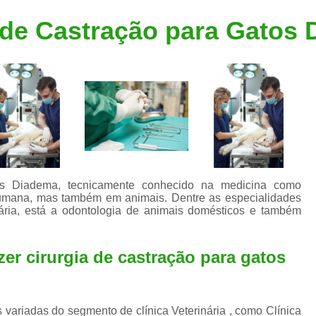
Clínica Veterinária Popular
Clínica Veteriná
 de Castração para Gatos
Clínica Veterinária Santo André
Consulta de Dermatologista para Silvestres
Consulta de Ozoniote
Consulta Médica Veterinár
Consulta Médica Veterinária para Silves
Consulta para Animais
Consulta para Animais Silvestres São C
tos Diadema, tecnicamente conhecido na medicina como
 humana, mas também em animais. Dentre as especialidades
Consulta para Silvestres
Consult
nária, está a odontologia de animais domésticos e também
Consulta Veterinária para Silvestres
Exame de Endoscopia Veterinária
er cirurgia de castração para gatos
Exame de Laboratório para Animais
Exame de Raio X para Animais
variadas do segmento de clínica Veterinária , como Clínica