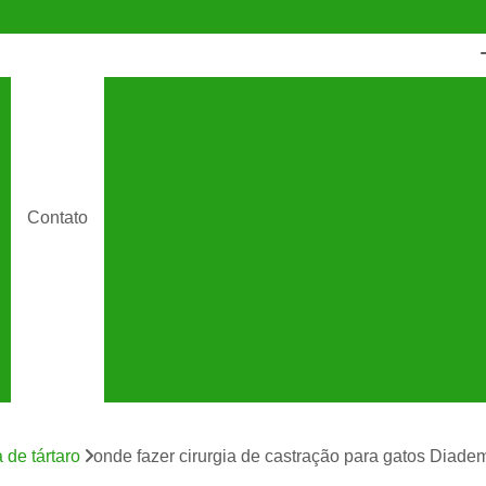
Castração Animal
Castração de Cac
Castração de Cachorro Macho
C
Castração de Cachorros São Caetano
Cas
Castração de Gato
Castração de Ga
Contato
Cirurgia de Castração de Cachorro
Cirurgia de Castração para Gatos
Cirurgia de Catarata em Gatos
Cirurgia 
Cirurgia para Gato
Cirurgia Veterin
Cirurgia Veterinária São Caetano
Clínic
Clínica Veterinária 24 Horas
C
 de tártaro
onde fazer cirurgia de castração para gatos Diade
Clínica Veterinária Especializada em Cães