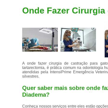
Limpeza de
Onde Fazer Cirurgia
tártaro
A onde fazer cirurgia de castração para ga
tartarectomia, é prática comum na odontologia
atendidas pela IntensiPrime Emergência Veteri
silvestres.
Quer saber mais sobre onde faz
Diadema?
Conheça nossos serviços entre eles estão opções 