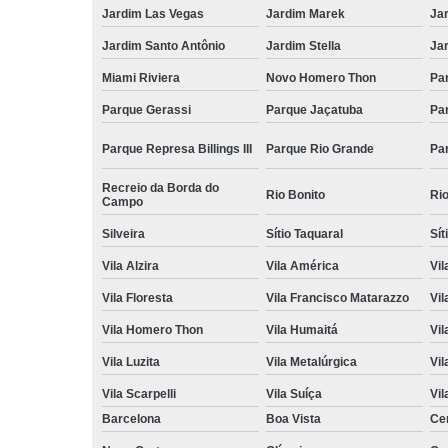
Jardim Las Vegas
Jardim Marek
Ja
Jardim Santo Antônio
Jardim Stella
Ja
Miami Riviera
Novo Homero Thon
Pa
Parque Gerassi
Parque Jaçatuba
Pa
Parque Represa Billings III
Parque Rio Grande
Pa
Recreio da Borda do
Rio Bonito
Ri
Campo
Silveira
Sítio Taquaral
Sít
Vila Alzira
Vila América
Vil
Vila Floresta
Vila Francisco Matarazzo
Vil
Vila Homero Thon
Vila Humaitá
Vi
Vila Luzita
Vila Metalúrgica
Vil
Vila Scarpelli
Vila Suíça
Vil
Barcelona
Boa Vista
Ce