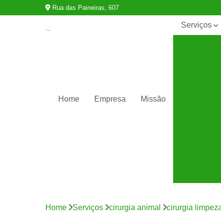
Rua das Paineiras, 607
Serviços
Castração
de animais
Cirurgia
animal
Clínicas
Home
Empresa
Missão
veterinárias
Consultas
para
animais
silvestres
Exames
para
animais
Internação
para
Home
Serviços
cirurgia animal
cirurgia limpeza
animais