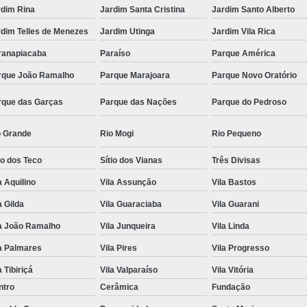
rdim Rina
Jardim Santa Cristina
Jardim Santo Alberto
rdim Telles de Menezes
Jardim Utinga
Jardim Vila Rica
ranapiacaba
Paraíso
Parque América
rque João Ramalho
Parque Marajoara
Parque Novo Oratório
rque das Garças
Parque das Nações
Parque do Pedroso
o Grande
Rio Mogi
Rio Pequeno
io dos Teco
Sítio dos Vianas
Três Divisas
a Aquilino
Vila Assunção
Vila Bastos
a Gilda
Vila Guaraciaba
Vila Guarani
la João Ramalho
Vila Junqueira
Vila Linda
a Palmares
Vila Pires
Vila Progresso
a Tibiriçá
Vila Valparaíso
Vila Vitória
ntro
Cerâmica
Fundação