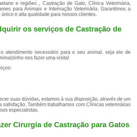
Exame de Ultrassom para An
tano e regiões , Castração de Gato, Clínica Veterinária,
xames para Animais e Internação Veterinária. Garantimos a
Exame para Animais Santo André
 único e alta qualidade para nossos clientes.
Exame para Cachorro
Internaç
dquirir os serviços de
Castração de
Internação para Animais de Estimação
Int
Internação para Cães e Ga
 o atendimento necessário para o seu animal, seja ele de
Internação Semi Intensiva Veterinária
Inte
nimalzinho nos fazer uma visita!
Internação Veterinária Santo André
iços:
Limpeza de Tártaro Canina
Limpeza de T
Limpeza de Tártaro em Cachorro
Limpeza de Tártaro para Gatos
Limp
ecer suas dúvidas, estamos à sua disposição, através de um
 satisfação. Também trabalhamos com Clínicas veterinárias
Limpeza Tártaro Santo André
Limpeza Tár
sos especialistas.
Tartarectomi
zer Cirurgia de Castração para Gatos