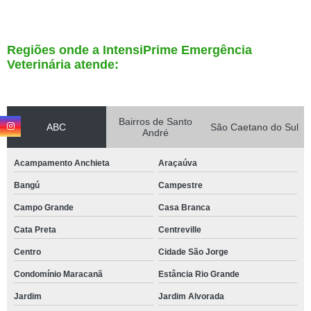
Regiões onde a IntensiPrime Emergência
Veterinária atende:
Bairros de Santo
ABC
São Caetano do Sul
André
Acampamento Anchieta
Araçaúva
Bangú
Campestre
Campo Grande
Casa Branca
Cata Preta
Centreville
Centro
Cidade São Jorge
Condomínio Maracanã
Estância Rio Grande
Jardim
Jardim Alvorada