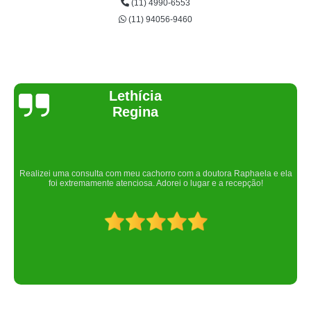
(11) 4990-6553
(11) 94056-9460
Joelma Lilian
Um lugar maravilhoso. Sempre serei grata pelo que fizeram por nós!