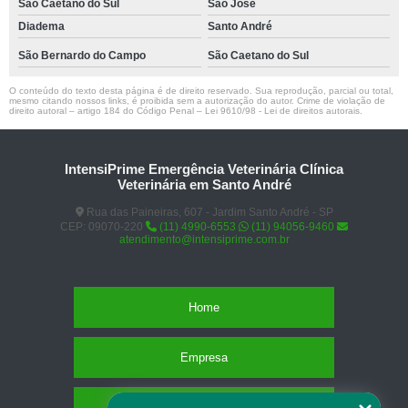
São Caetano do Sul
São José
Diadema
Santo André
São Bernardo do Campo
São Caetano do Sul
O conteúdo do texto desta página é de direito reservado. Sua reprodução, parcial ou total,
mesmo citando nossos links, é proibida sem a autorização do autor. Crime de violação de
direito autoral – artigo 184 do Código Penal –
Lei 9610/98 - Lei de direitos autorais
.
IntensiPrime Emergência Veterinária Clínica
Veterinária em Santo André
Rua das Paineiras, 607 - Jardim Santo André - SP
CEP: 09070-220
(11) 4990-6553
(11) 94056-9460
atendimento@intensiprime.com.br
Home
Empresa
Missão