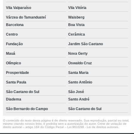
Vila Valparaíso
Vila Vitória
Várzea do Tamanduateí
Waisberg
Barcelona
Boa Vista
Centro
Cerâmica
Fundação
Jardim São Caetano
Mauá
Nova Gerty
Olímpico
Oswaldo Cruz
Prosperidade
Santa Maria
Santa Paula
Santo Antônio
São Caetano do Sul
São José
Diadema
Santo André
São Bernardo do Campo
São Caetano do Sul
O conteúdo do texto desta página é de direito reservado. Sua reprodução, parcial ou total,
mesmo citando nossos links, é proibida sem a autorização do autor. Crime de violação de
direito autoral – artigo 184 do Código Penal –
Lei 9610/98 - Lei de direitos autorais
.