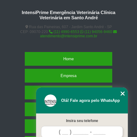
IntensiPrime Emergência Veterinária Clínica
Veterinária em Santo André
Rua das Paineiras, 607 - Jardim Santo André - SP
CEP: 09070-220
(11) 4990-6553
(11) 94056-9460
atendimento@intensiprime.com.br
Home
Empresa
Missão
Olá! Fale agora pelo WhatsApp
Serviços
Insira seu telefone
Contato