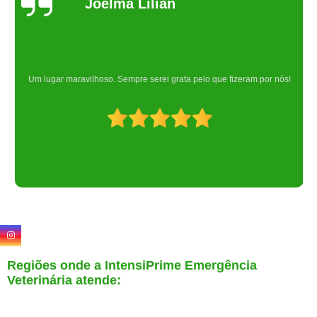
Joelma Lilian
Um lugar maravilhoso. Sempre serei grata pelo que fizeram por nós!
Regiões onde a IntensiPrime Emergência
Veterinária atende: