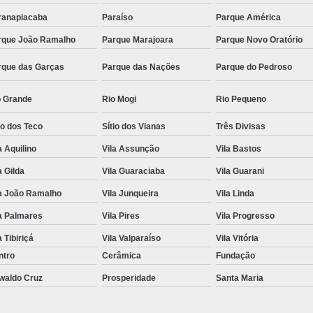
ranapiacaba
Paraíso
Parque América
rque João Ramalho
Parque Marajoara
Parque Novo Oratório
rque das Garças
Parque das Nações
Parque do Pedroso
o Grande
Rio Mogi
Rio Pequeno
io dos Teco
Sítio dos Vianas
Três Divisas
a Aquilino
Vila Assunção
Vila Bastos
a Gilda
Vila Guaraciaba
Vila Guarani
la João Ramalho
Vila Junqueira
Vila Linda
a Palmares
Vila Pires
Vila Progresso
a Tibiriçá
Vila Valparaíso
Vila Vitória
ntro
Cerâmica
Fundação
waldo Cruz
Prosperidade
Santa Maria