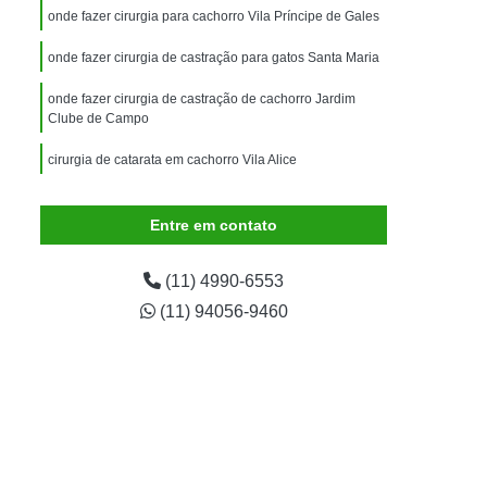
imais
Exame para Animais
onde fazer cirurgia para cachorro Vila Príncipe de Gales
Exame para Animais São Caetano
onde fazer cirurgia de castração para gatos Santa Maria
ão Animal
Internação de Animais
onde fazer cirurgia de castração de cachorro Jardim
ernação para Cachorro
Internação para Cães
Clube de Campo
tos
Internação para Gatos
cirurgia de catarata em cachorro Vila Alice
rnação Uti Veterinária
Internação Veterinária
onde fazer cirurgia veterinária Jardim Las Vegas
Entre em contato
Internação Veterinária São Caetano
ártaro Canino
Limpeza de Tártaro de Cães
(11) 4990-6553
Limpeza de Tártaro para Cães
(11) 94056-9460
eza Dentária Canina
Limpeza Tártaro
taro São Caetano
Tartarectomia em Animais
a em Cachorro