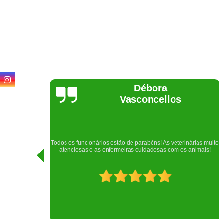
Lethícia
Regina
Realizei uma consulta com meu cachorro com a doutora
rias muito
Raphaela e ela foi extremamente atenciosa. Adorei o lugar e a
imais!
recepção!