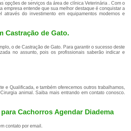
Exame de Ultrassom para An
s opções de serviços da área de clínica Veterinária . Com o
es, a empresa entende que sua melhor destaque é conquistar a
Exame para Animais Santo André
el através do investimento em equipamentos modernos e
Exame para Cachorro
Internaç
m Castração de Gato.
Internação para Animais de Estimação
Int
Internação para Cães e Ga
plo, o de Castração de Gato. Para garantir o sucesso deste
Internação Semi Intensiva Veterinária
Inte
zada no assunto, pois os profissionais saberão indicar e
Internação Veterinária Santo André
Limpeza de Tártaro Canina
Limpeza de T
Limpeza de Tártaro em Cachorro
e e Qualificada, e também oferecemos outros trabalhamos,
Limpeza de Tártaro para Gatos
Limp
Cirurgia animal. Saiba mais entrando em contato conosco.
Limpeza Tártaro Santo André
Limpeza Tár
a para Cachorros Agendar Diadema
Tartarectomi
em contato por email.