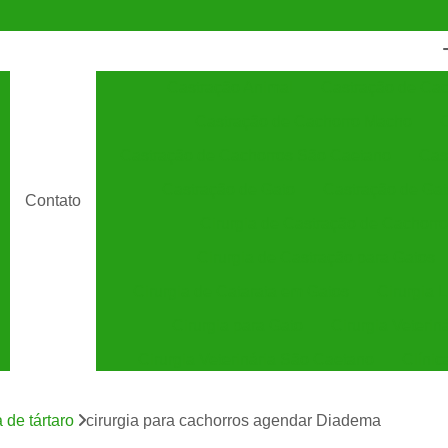
Castração Animal
Castração de Cac
Castração de Cachorro Macho
C
Castração de Cachorros São Caetano
Cas
Castração de Gato
Castração de Ga
Contato
Cirurgia de Castração de Cachorro
Cirurgia de Castração para Gatos
Cirurgia de Catarata em Gatos
Cirurgia 
Cirurgia para Gato
Cirurgia Veterin
Cirurgia Veterinária São Caetano
Clínic
Clínica Veterinária 24 Horas
C
 de tártaro
cirurgia para cachorros agendar Diadema
Clínica Veterinária Especializada em Cães