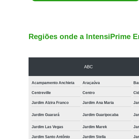
Regiões onde a IntensiPrime E
ABC
Acampamento Anchieta
Araçaúva
Ba
Centreville
Centro
Ci
Jardim Alzira Franco
Jardim Ana Maria
Jar
Jardim Guarará
Jardim Guaripocaba
Ja
Jardim Las Vegas
Jardim Marek
Ja
Jardim Santo Antônio
Jardim Stella
Ja