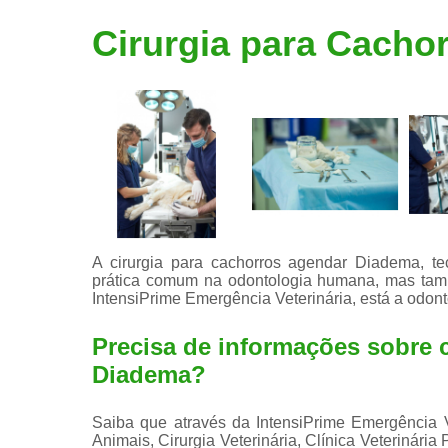
Limpeza de
Cirurgia para Cacho
tártaro
A cirurgia para cachorros agendar Diadema, te
prática comum na odontologia humana, mas tamb
IntensiPrime Emergência Veterinária, está a odon
Precisa de informações sobre 
Diadema?
Saiba que através da IntensiPrime Emergência V
Animais, Cirurgia Veterinária, Clínica Veterinária