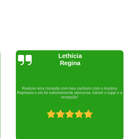
Joelma Lilian
Um lugar maravilhoso. Sempre serei grata pelo que fizeram por
nós!