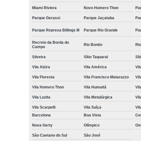
Miami Riviera
Novo Homero Thon
Pa
Parque Gerassi
Parque Jaçatuba
Pa
Parque Represa Billings III
Parque Rio Grande
Pa
Recreio da Borda do
Rio Bonito
Ri
Campo
Silveira
Sítio Taquaral
Sít
Vila Alzira
Vila América
Vil
Vila Floresta
Vila Francisco Matarazzo
Vil
Vila Homero Thon
Vila Humaitá
Vi
Vila Luzita
Vila Metalúrgica
Vil
Vila Scarpelli
Vila Suíça
Vil
Barcelona
Boa Vista
Ce
Nova Gerty
Olímpico
Os
São Caetano do Sul
São José