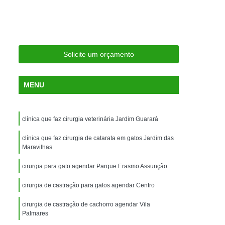
ria Próxima
Clínica Veterinária Próximo a Mim
Clínica Veterinária São Caetano
Consulta de Ortopedia para Animais Silvestres
Solicite um orçamento
rapia para Silvestres
ia para Animais Silvestres
MENU
tres
Consulta para Animais Silvestres
 Silvestres Santo André
clínica que faz cirurgia veterinária Jardim Guarará
aetano
Consulta para Animal Silvestre
clínica que faz cirurgia de catarata em gatos Jardim das
a Veterinária para Animais Silvestres
Maravilhas
Exame de Eletrocardiograma Veterinário
cirurgia para gato agendar Parque Erasmo Assunção
Exame de Imagem para Animais
cirurgia de castração para gatos agendar Centro
Exame de Radiologia para Animais
cirurgia de castração de cachorro agendar Vila
Exame de Sangue para Animais
Palmares