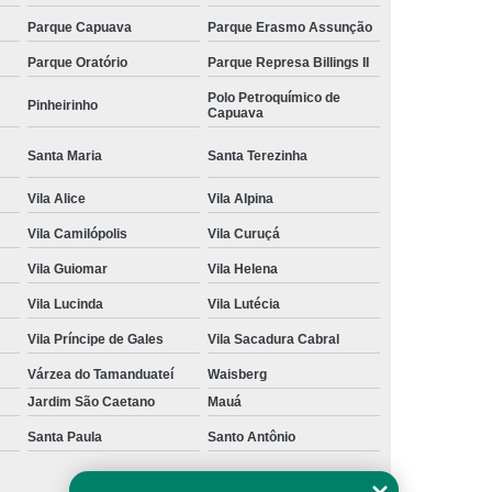
Parque Capuava
Parque Erasmo Assunção
Parque Oratório
Parque Represa Billings II
Polo Petroquímico de
Pinheirinho
Capuava
Santa Maria
Santa Terezinha
Vila Alice
Vila Alpina
Vila Camilópolis
Vila Curuçá
Vila Guiomar
Vila Helena
Vila Lucinda
Vila Lutécia
Vila Príncipe de Gales
Vila Sacadura Cabral
Várzea do Tamanduateí
Waisberg
Jardim São Caetano
Mauá
Santa Paula
Santo Antônio