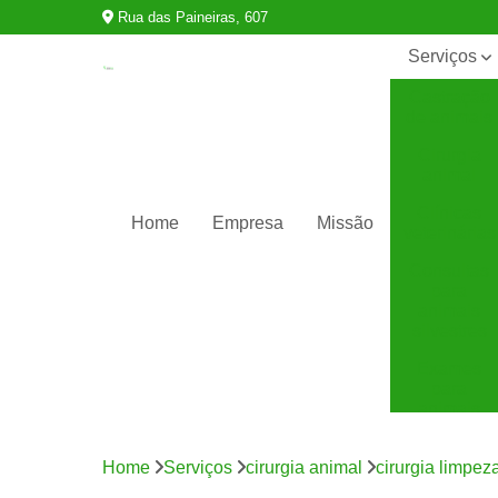
Rua das Paineiras, 607
Serviços
Castração
de animais
Cirurgia
animal
Clínicas
Home
Empresa
Missão
veterinárias
Consultas
para
animais
silvestres
Exames
para
animais
Internação
para
Home
Serviços
cirurgia animal
cirurgia limpeza
animais