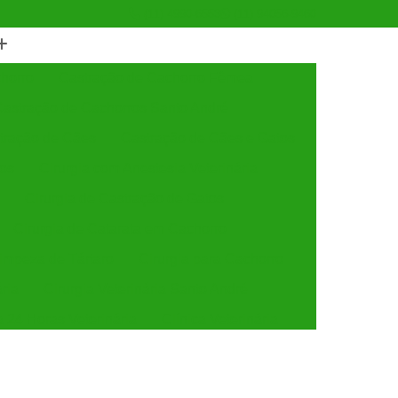
(11) 4990-6553
(11) 94056-9460
horro
Castração de Cachorro Fêmea
astração de Cachorros Santo André
tração de Cães
Castração de Cães e Gatos
tos
Cirurgia com Anestesia Veterinária
Cirurgia de Castração de Gatos
Cirurgia de Catarata em Cachorro
Limpeza de Tártaro
Cirurgia para Cachorro
ária
Cirurgia Veterinária Santo André
a 24 Horas Veterinária
Clínica Veterinária
línica Veterinária de Cães e Gatos
 e Gatos
Clínica Veterinária Mais Próxima