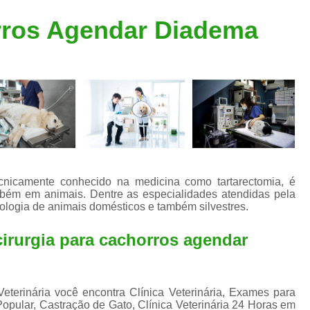
Clínica Veterinária Popular
Clínica Veteriná
rros Agendar Diadema
Clínica Veterinária Santo André
Consulta de Dermatologista para Silvestres
Consulta de Ozoniote
Consulta Médica Veterinár
Consulta Médica Veterinária para Silves
Consulta para Animais
Consulta para Animais Silvestres São C
cnicamente conhecido na medicina como tartarectomia, é
ém em animais. Dentre as especialidades atendidas pela
Consulta para Silvestres
Consult
tologia de animais domésticos e também silvestres.
Consulta Veterinária para Silvestres
cirurgia para cachorros agendar
Exame de Endoscopia Veterinária
Exame de Laboratório para Animais
Exame de Raio X para Animais
eterinária você encontra Clínica Veterinária, Exames para
 Popular, Castração de Gato, Clínica Veterinária 24 Horas em