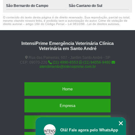
São Bernardo do Campo
São Caetano do Sul
O conteúdo do texto desta página é de direito reservado. Sua reprodução, parcial ou total,
mesmo citando nossos links, é proibida sem a autorização do autor. Crime de violação de
direito autoral – artigo 184 do Código Penal –
Lei 9610/98 - Lei de direitos autorais
.
IntensiPrime Emergência Veterinária Clínica
Veterinária em Santo André
Rua das Paineiras, 607 - Jardim Santo André - SP
CEP: 09070-220
(11) 4990-6553
(11) 94056-9460
atendimento@intensiprime.com.br
Home
Empresa
Missão
Olá! Fale agora pelo WhatsApp