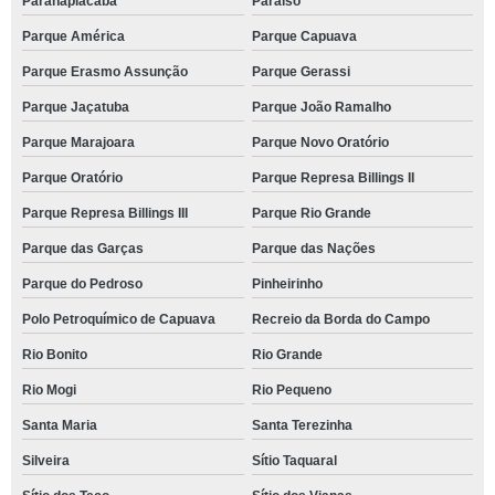
Paranapiacaba
Paraíso
Parque América
Parque Capuava
Parque Erasmo Assunção
Parque Gerassi
Parque Jaçatuba
Parque João Ramalho
Parque Marajoara
Parque Novo Oratório
Parque Oratório
Parque Represa Billings II
Parque Represa Billings III
Parque Rio Grande
Parque das Garças
Parque das Nações
Parque do Pedroso
Pinheirinho
Polo Petroquímico de Capuava
Recreio da Borda do Campo
Rio Bonito
Rio Grande
Rio Mogi
Rio Pequeno
Santa Maria
Santa Terezinha
Silveira
Sítio Taquaral