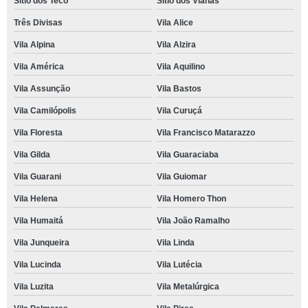
Sítio dos Teco
Sítio dos Vianas
Três Divisas
Vila Alice
Vila Alpina
Vila Alzira
Vila América
Vila Aquilino
Vila Assunção
Vila Bastos
Vila Camilópolis
Vila Curuçá
Vila Floresta
Vila Francisco Matarazzo
Vila Gilda
Vila Guaraciaba
Vila Guarani
Vila Guiomar
Vila Helena
Vila Homero Thon
Vila Humaitá
Vila João Ramalho
Vila Junqueira
Vila Linda
Vila Lucinda
Vila Lutécia
Vila Luzita
Vila Metalúrgica