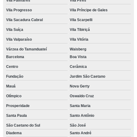
Vila Palmares
Vila Pires
Vila Progresso
Vila Príncipe de Gales
Vila Sacadura Cabral
Vila Scarpelli
Vila Suíça
Vila Tibiriçá
Vila Valparaíso
Vila Vitória
Várzea do Tamanduateí
Waisberg
Barcelona
Boa Vista
Centro
Cerâmica
Fundação
Jardim São Caetano
Mauá
Nova Gerty
Olímpico
Oswaldo Cruz
Prosperidade
Santa Maria
Santa Paula
Santo Antônio
São Caetano do Sul
São José
Diadema
Santo André