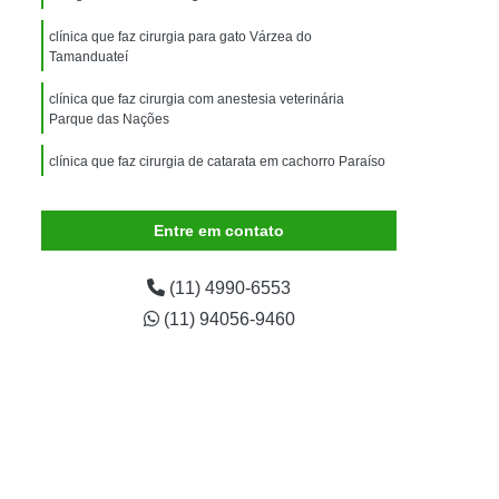
imais
Exame para Animais
clínica que faz cirurgia para gato Várzea do
Exame para Animais São Caetano
Tamanduateí
ão Animal
Internação de Animais
clínica que faz cirurgia com anestesia veterinária
Parque das Nações
ernação para Cachorro
Internação para Cães
tos
Internação para Gatos
clínica que faz cirurgia de catarata em cachorro Paraíso
rnação Uti Veterinária
Internação Veterinária
clínica que faz cirurgia de catarata em gatos Jardim Bela
Vista
Entre em contato
Internação Veterinária São Caetano
clínica que faz cirurgia para cães e gatos Parque Novo
ártaro Canino
Limpeza de Tártaro de Cães
Oratório
(11) 4990-6553
Limpeza de Tártaro para Cães
(11) 94056-9460
eza Dentária Canina
Limpeza Tártaro
taro São Caetano
Tartarectomia em Animais
a em Cachorro