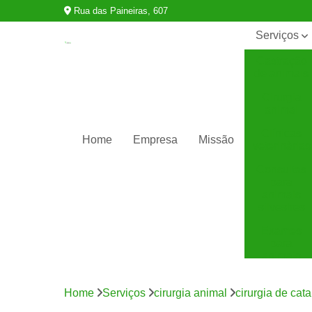
Rua das Paineiras, 607
Serviços
Castração
de animais
Cirurgia
animal
Clínicas
Home
Empresa
Missão
veterinárias
Consultas
para
animais
silvestres
Exames
para
animais
Internação
para
Home
Serviços
cirurgia animal
cirurgia de cat
animais