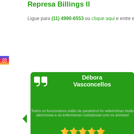
Represa Billings II
Ligue para
(11) 4990-6553
ou
clique aqui
e entre 
Lethícia
Regina
Realizei uma consulta com meu cachorro com a doutora
rias muito
Raphaela e ela foi extremamente atenciosa. Adorei o lugar e a
imais!
recepção!