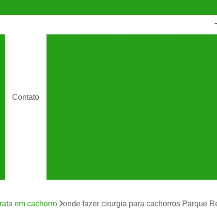
Castração Animal
Castração de Cac
Castração de Cachorro Macho
C
Castração de Cachorros São Caetano
Cas
Castração de Gato
Castração de Ga
Contato
Cirurgia de Castração de Cachorro
Cirurgia de Castração para Gatos
Cirurgia de Catarata em Gatos
Cirurgia 
Cirurgia para Gato
Cirurgia Veterin
Cirurgia Veterinária São Caetano
Clínic
Clínica Veterinária 24 Horas
C
arata em cachorro
onde fazer cirurgia para cachorros Parque Re
Clínica Veterinária Especializada em Cães