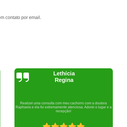
em contato por email.
Joelma Lilian
Um lugar maravilhoso. Sempre serei grata pelo que fizeram por
nós!