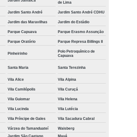
Jardim Jamaica
de Lima
Jardim Santo André
Jardim Santo André CDHU
Jardim das Maravilhas
Jardim do Estádio
Parque Capuava
Parque Erasmo Assunção
Parque Oratório
Parque Represa Billings II
Polo Petroquímico de
Pinheirinho
Capuava
Santa Maria
Santa Terezinha
Vila Alice
Vila Alpina
Vila Camilópolis
Vila Curuçá
Vila Guiomar
Vila Helena
Vila Lucinda
Vila Lutécia
Vila Príncipe de Gales
Vila Sacadura Cabral
Várzea do Tamanduateí
Waisberg
Jardim São Caetano
Mauá