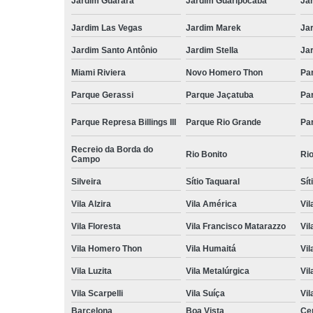
Jardim Guarará
Jardim Guaripocaba
Ja
Jardim Las Vegas
Jardim Marek
Ja
Jardim Santo Antônio
Jardim Stella
Ja
Miami Riviera
Novo Homero Thon
Pa
Parque Gerassi
Parque Jaçatuba
Pa
Parque Represa Billings III
Parque Rio Grande
Pa
Recreio da Borda do
Rio Bonito
Ri
Campo
Silveira
Sítio Taquaral
Sít
Vila Alzira
Vila América
Vil
Vila Floresta
Vila Francisco Matarazzo
Vil
Vila Homero Thon
Vila Humaitá
Vi
Vila Luzita
Vila Metalúrgica
Vil
Vila Scarpelli
Vila Suíça
Vil
Barcelona
Boa Vista
Ce