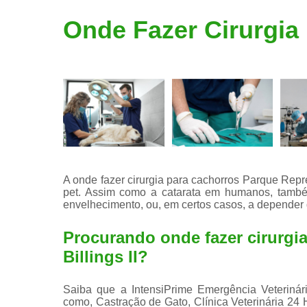
Limpeza de
Onde Fazer Cirurgia 
tártaro
A onde fazer cirurgia para cachorros Parque Repres
pet. Assim como a catarata em humanos, també
envelhecimento, ou, em certos casos, a depender d
Procurando onde fazer cirurgi
Billings II?
Saiba que a IntensiPrime Emergência Veterinári
como, Castração de Gato, Clínica Veterinária 24