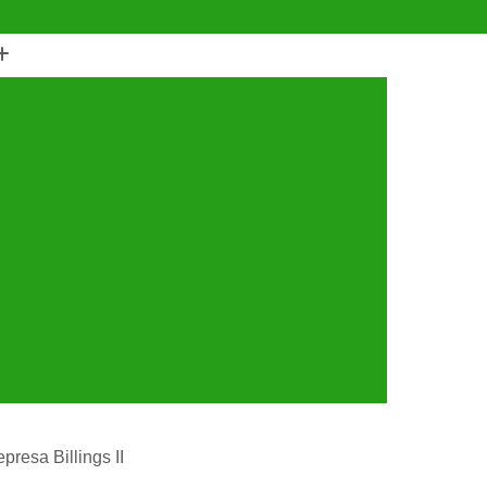
(11) 4990-6553
(11) 94056-9460
horro
Castração de Cachorro Fêmea
astração de Cachorros Santo André
tração de Cães
Castração de Cães e Gatos
tos
Cirurgia com Anestesia Veterinária
Cirurgia de Castração de Gatos
Cirurgia de Catarata em Cachorro
Limpeza de Tártaro
Cirurgia para Cachorro
ária
Cirurgia Veterinária Santo André
a 24 Horas Veterinária
Clínica Veterinária
línica Veterinária de Cães e Gatos
presa Billings II
 e Gatos
Clínica Veterinária Mais Próxima