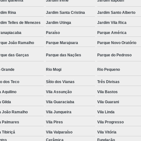
rdim Ipanema
Jardim Irene
Jardim Itapoan
rdim Rina
Jardim Santa Cristina
Jardim Santo Alberto
rdim Telles de Menezes
Jardim Utinga
Jardim Vila Rica
ranapiacaba
Paraíso
Parque América
rque João Ramalho
Parque Marajoara
Parque Novo Oratório
rque das Garças
Parque das Nações
Parque do Pedroso
o Grande
Rio Mogi
Rio Pequeno
io dos Teco
Sítio dos Vianas
Três Divisas
a Aquilino
Vila Assunção
Vila Bastos
a Gilda
Vila Guaraciaba
Vila Guarani
la João Ramalho
Vila Junqueira
Vila Linda
a Palmares
Vila Pires
Vila Progresso
a Tibiriçá
Vila Valparaíso
Vila Vitória
ntro
Cerâmica
Fundação