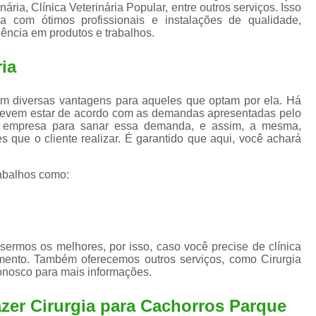
Exame de Ultrassom para An
nária, Clínica Veterinária Popular, entre outros serviços. Isso
 com ótimos profissionais e instalações de qualidade,
Exame para Animais Santo André
lência em produtos e trabalhos.
Exame para Cachorro
Internaç
ria
Internação para Animais de Estimação
Int
m diversas vantagens para aqueles que optam por ela. Há
Internação para Cães e Ga
devem estar de acordo com as demandas apresentadas pelo
Internação Semi Intensiva Veterinária
Inte
 a empresa para sanar essa demanda, e assim, a mesma,
s que o cliente realizar. É garantido que aqui, você achará
Internação Veterinária Santo André
Limpeza de Tártaro Canina
Limpeza de T
abalhos como:
Limpeza de Tártaro em Cachorro
Limpeza de Tártaro para Gatos
Limp
Limpeza Tártaro Santo André
Limpeza Tár
ermos os melhores, por isso, caso você precise de clínica
mento. Também oferecemos outros serviços, como Cirurgia
Tartarectomi
conosco para mais informações.
zer Cirurgia para Cachorros Parque