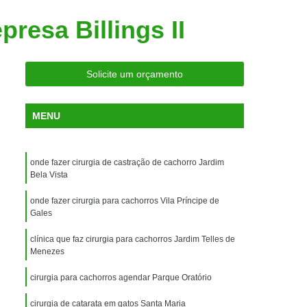
ria Próxima
Clínica Veterinária Próximo a Mim
resa Billings II
Clínica Veterinária São Caetano
Consulta de Ortopedia para Animais Silvestres
Solicite um orçamento
rapia para Silvestres
ia para Animais Silvestres
MENU
tres
Consulta para Animais Silvestres
 Silvestres Santo André
onde fazer cirurgia de castração de cachorro Jardim
aetano
Consulta para Animal Silvestre
Bela Vista
a Veterinária para Animais Silvestres
onde fazer cirurgia para cachorros Vila Príncipe de
Gales
Exame de Eletrocardiograma Veterinário
clínica que faz cirurgia para cachorros Jardim Telles de
Exame de Imagem para Animais
Menezes
Exame de Radiologia para Animais
cirurgia para cachorros agendar Parque Oratório
Exame de Sangue para Animais
cirurgia de catarata em gatos Santa Maria