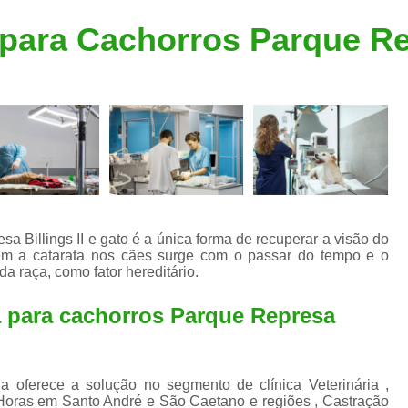
Clínica Veterinária Popular
Clínica Veteriná
para Cachorros Parque Rep
Clínica Veterinária Santo André
Consulta de Dermatologista para Silvestres
Consulta de Ozoniote
Consulta Médica Veterinár
Consulta Médica Veterinária para Silves
Consulta para Animais
Consulta para Animais Silvestres São C
a Billings II e gato é a única forma de recuperar a visão do
m a catarata nos cães surge com o passar do tempo e o
Consulta para Silvestres
Consult
a raça, como fator hereditário.
Consulta Veterinária para Silvestres
a para cachorros Parque Represa
Exame de Endoscopia Veterinária
Exame de Laboratório para Animais
Exame de Raio X para Animais
a oferece a solução no segmento de clínica Veterinária ,
 Horas em Santo André e São Caetano e regiões , Castração