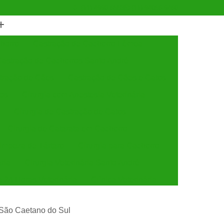
(11) 4990-6553
(11) 94056-9460
horro
Castração de Cachorro Fêmea
astração de Cachorros Santo André
tração de Cães
Castração de Cães e Gatos
tos
Cirurgia com Anestesia Veterinária
Cirurgia de Castração de Gatos
Cirurgia de Catarata em Cachorro
Limpeza de Tártaro
Cirurgia para Cachorro
ária
Cirurgia Veterinária Santo André
a 24 Horas Veterinária
Clínica Veterinária
línica Veterinária de Cães e Gatos
s São Caetano do Sul
 e Gatos
Clínica Veterinária Mais Próxima