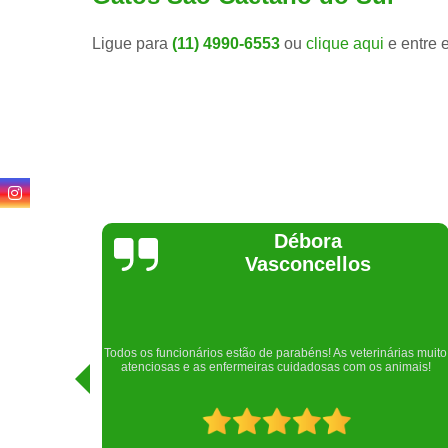
Ligue para
(11) 4990-6553
ou
clique aqui
e entre 
Lethícia
Regina
Realizei uma consulta com meu cachorro com a doutora
rias muito
Raphaela e ela foi extremamente atenciosa. Adorei o lugar e a
imais!
recepção!