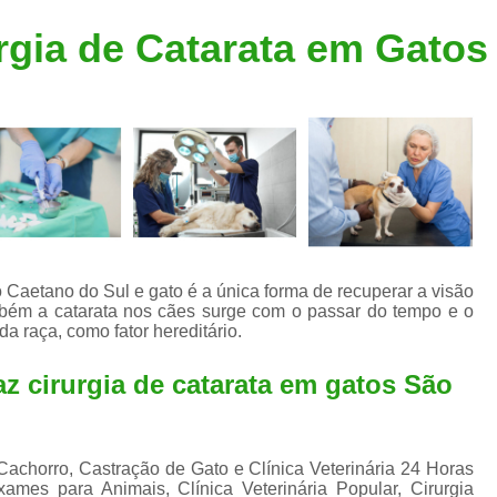
Clínica Veterinária Popular
Clínica Veteriná
urgia de Catarata em Gato
Clínica Veterinária Santo André
Consulta de Dermatologista para Silvestres
Consulta de Ozoniote
Consulta Médica Veterinár
Consulta Médica Veterinária para Silves
Consulta para Animais
Consulta para Animais Silvestres São C
o Caetano do Sul e gato é a única forma de recuperar a visão
bém a catarata nos cães surge com o passar do tempo e o
Consulta para Silvestres
Consult
a raça, como fator hereditário.
Consulta Veterinária para Silvestres
az cirurgia de catarata em gatos São
Exame de Endoscopia Veterinária
Exame de Laboratório para Animais
Exame de Raio X para Animais
 Cachorro, Castração de Gato e Clínica Veterinária 24 Horas
es para Animais, Clínica Veterinária Popular, Cirurgia