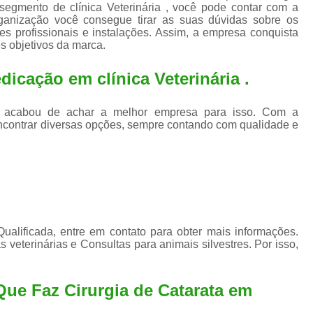
Exame de Ultrassom para An
 segmento de clínica Veterinária , você pode contar com a
ganização você consegue tirar as suas dúvidas sobre os
Exame para Animais Santo André
s profissionais e instalações. Assim, a empresa conquista
s objetivos da marca.
Exame para Cachorro
Internaç
icação em clínica Veterinária .
Internação para Animais de Estimação
Int
Internação para Cães e Ga
a , acabou de achar a melhor empresa para isso. Com a
Internação Semi Intensiva Veterinária
Inte
ncontrar diversas opções, sempre contando com qualidade e
Internação Veterinária Santo André
Limpeza de Tártaro Canina
Limpeza de T
Limpeza de Tártaro em Cachorro
Limpeza de Tártaro para Gatos
Limp
alificada, entre em contato para obter mais informações.
Limpeza Tártaro Santo André
Limpeza Tár
 veterinárias e Consultas para animais silvestres. Por isso,
Tartarectomi
Que Faz Cirurgia de Catarata em