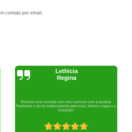
em contato por email.
Joelma Lilian
Um lugar maravilhoso. Sempre serei grata pelo que fizeram por
nós!