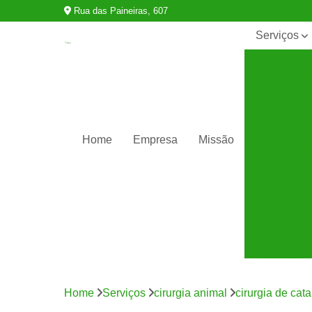
Rua das Paineiras, 607
Serviços
Castração
de animais
Cirurgia
animal
Clínicas
Home
Empresa
Missão
veterinárias
Consultas
para
animais
silvestres
Exames
para
animais
Internação
para
Home
Serviços
cirurgia animal
cirurgia de cat
animais