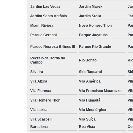
Jardim Las Vegas
Jardim Marek
Ja
Jardim Santo Antônio
Jardim Stella
Ja
Miami Riviera
Novo Homero Thon
Pa
Parque Gerassi
Parque Jaçatuba
Pa
Parque Represa Billings III
Parque Rio Grande
Pa
Recreio da Borda do
Rio Bonito
Ri
Campo
Silveira
Sítio Taquaral
Sít
Vila Alzira
Vila América
Vil
Vila Floresta
Vila Francisco Matarazzo
Vil
Vila Homero Thon
Vila Humaitá
Vi
Vila Luzita
Vila Metalúrgica
Vil
Vila Scarpelli
Vila Suíça
Vil
Barcelona
Boa Vista
Ce