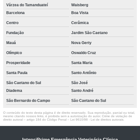
Várzea do Tamanduateí
Waisberg
Barcelona
Boa Vista
Centro
Cerâmica
Fundação
Jardim São Caetano
Mauá
Nova Gerty
Olímpico
Oswaldo Cruz
Prosperidade
Santa Maria
Santa Paula
Santo Antônio
São Caetano do Sul
São José
Diadema
Santo André
São Bernardo do Campo
São Caetano do Sul
O conteúdo do texto desta página é de direito reservado. Sua reprodução, parcial ou total,
mesmo citando nossos links, é proibida sem a autorização do autor. Crime de violação de
direito autoral – artigo 184 do Código Penal –
Lei 9610/98 - Lei de direitos autorais
.
IntensiPrime Emergência Veterinária Clínica