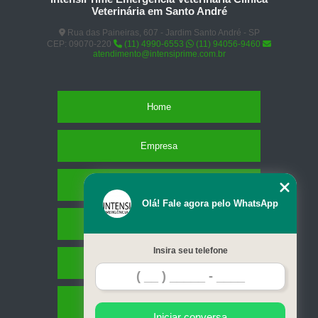
Veterinária em Santo André
Rua das Paineiras, 607 - Jardim Santo André - SP
CEP: 09070-220
(11) 4990-6553
(11) 94056-9460
atendimento@intensiprime.com.br
Home
Empresa
Missão
Olá! Fale agora pelo WhatsApp
Serviços
Insira seu telefone
Contato
Mapa do site
Iniciar conversa