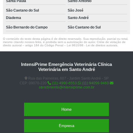
Santa Paula
Santo Antônio
São Caetano do Sul
São José
Diadema
Santo André
São Bernardo do Campo
São Caetano do Sul
O conteúdo do texto desta página é de direito reservado. Sua reprodução, parcial ou total,
mesmo citando nossos links, é proibida sem a autorização do autor. Crime de violação de
direito autoral – artigo 184 do Código Penal –
Lei 9610/98 - Lei de direitos autorais
.
IntensiPrime Emergência Veterinária Clínica
Veterinária em Santo André
Rua das Paineiras, 607 - Jardim Santo André - SP
CEP: 09070-220
(11) 4990-6553
(11) 94056-9460
atendimento@intensiprime.com.br
Home
Empresa