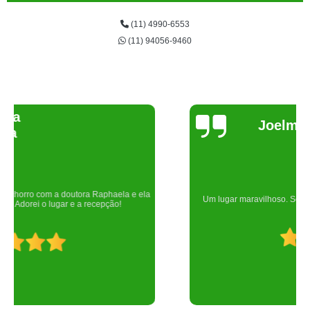
(11) 4990-6553
(11) 94056-9460
Joelma Lilian
Um lugar maravilhoso. Sempre serei grata pelo que fizeram por nós!