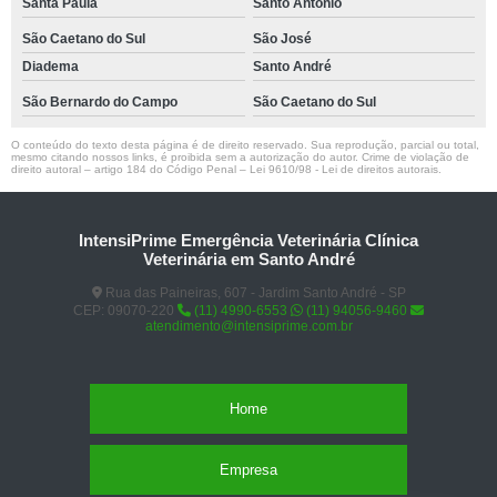
Santa Paula
Santo Antônio
São Caetano do Sul
São José
Diadema
Santo André
São Bernardo do Campo
São Caetano do Sul
O conteúdo do texto desta página é de direito reservado. Sua reprodução, parcial ou total,
mesmo citando nossos links, é proibida sem a autorização do autor. Crime de violação de
direito autoral – artigo 184 do Código Penal –
Lei 9610/98 - Lei de direitos autorais
.
IntensiPrime Emergência Veterinária Clínica
Veterinária em Santo André
Rua das Paineiras, 607 - Jardim Santo André - SP
CEP: 09070-220
(11) 4990-6553
(11) 94056-9460
atendimento@intensiprime.com.br
Home
Empresa