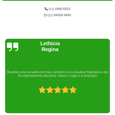
(11) 4990-6553
(11) 94056-9460
Joelma Lilian
Um lugar maravilhoso. Sempre serei grata pelo que fizeram por nós!