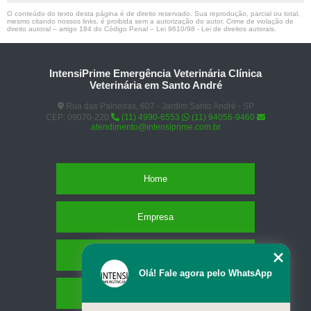
O conteúdo do texto desta página é de direito reservado. Sua reprodução, parcial ou total,
mesmo citando nossos links, é proibida sem a autorização do autor. Crime de violação de
direito autoral – artigo 184 do Código Penal –
Lei 9610/98 - Lei de direitos autorais
.
IntensiPrime Emergência Veterinária Clínica
Veterinária em Santo André
Rua das Paineiras, 607 - Jardim Santo André - SP
CEP: 09070-220
(11) 4990-6553
(11) 94056-9460
atendimento@intensiprime.com.br
Home
Empresa
Missão
Olá! Fale agora pelo WhatsApp
Serviços