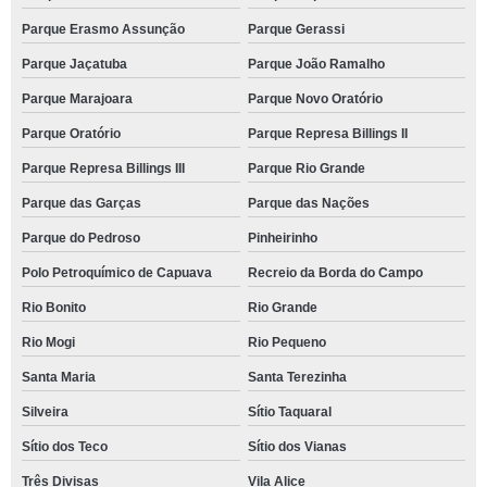
Parque Erasmo Assunção
Parque Gerassi
Parque Jaçatuba
Parque João Ramalho
Parque Marajoara
Parque Novo Oratório
Parque Oratório
Parque Represa Billings II
Parque Represa Billings III
Parque Rio Grande
Parque das Garças
Parque das Nações
Parque do Pedroso
Pinheirinho
Polo Petroquímico de Capuava
Recreio da Borda do Campo
Rio Bonito
Rio Grande
Rio Mogi
Rio Pequeno
Santa Maria
Santa Terezinha
Silveira
Sítio Taquaral
Sítio dos Teco
Sítio dos Vianas
Três Divisas
Vila Alice