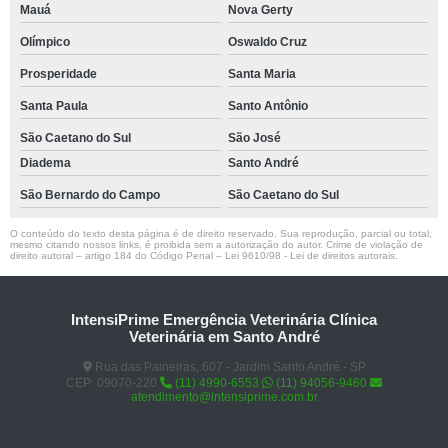
Mauá
Nova Gerty
Olímpico
Oswaldo Cruz
Prosperidade
Santa Maria
Santa Paula
Santo Antônio
São Caetano do Sul
São José
Diadema
Santo André
São Bernardo do Campo
São Caetano do Sul
O conteúdo do texto desta página é de direito reservado. Sua reprodução, parcial ou total,
mesmo citando nossos links, é proibida sem a autorização do autor. Crime de violação de
direito autoral – artigo 184 do Código Penal –
Lei 9610/98 - Lei de direitos autorais
.
IntensiPrime Emergência Veterinária Clínica
Veterinária em Santo André
Rua das Paineiras, 607 - Jardim Santo André - SP
CEP: 09070-220
(11) 4990-6553
(11) 94056-9460
atendimento@intensiprime.com.br