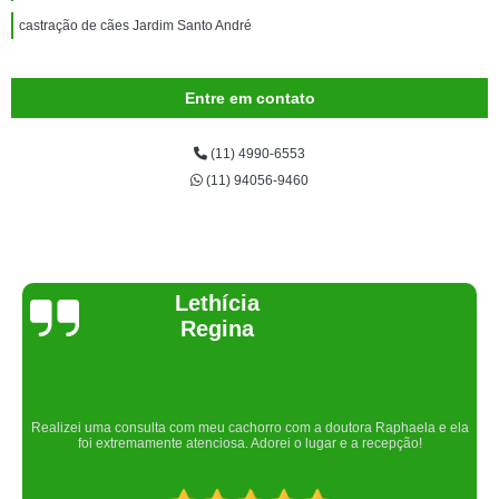
castração de cães Jardim Santo André
Entre em contato
(11) 4990-6553
(11) 94056-9460
Joelma Lilian
Um lugar maravilhoso. Sempre serei grata pelo que fizeram por nós!