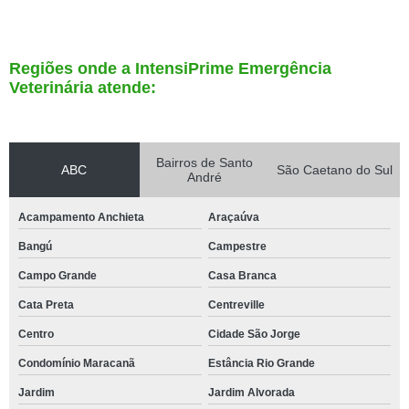
Regiões onde a IntensiPrime Emergência
Veterinária atende:
Bairros de Santo
ABC
São Caetano do Sul
André
Acampamento Anchieta
Araçaúva
Bangú
Campestre
Campo Grande
Casa Branca
Cata Preta
Centreville
Centro
Cidade São Jorge
Condomínio Maracanã
Estância Rio Grande
Jardim
Jardim Alvorada