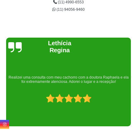
(11) 4990-6553
(11) 94056-9460
Joelma Lilian
Um lugar maravilhoso. Sempre serei grata pelo que fizeram por nós!