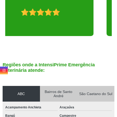
Regiões onde a IntensiPrime Emergência
Veterinária atende:
Bairros de Santo
ABC
São Caetano do Sul
André
Acampamento Anchieta
Araçaúva
Bangú
Campestre