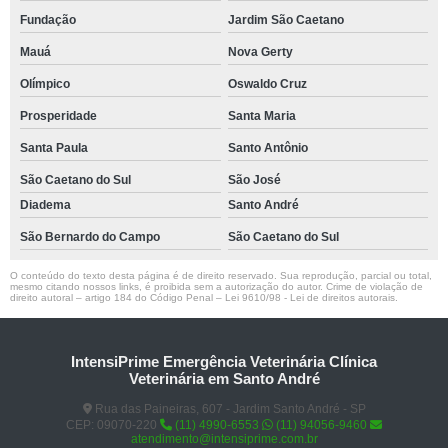
Fundação
Jardim São Caetano
Mauá
Nova Gerty
Olímpico
Oswaldo Cruz
Prosperidade
Santa Maria
Santa Paula
Santo Antônio
São Caetano do Sul
São José
Diadema
Santo André
São Bernardo do Campo
São Caetano do Sul
O conteúdo do texto desta página é de direito reservado. Sua reprodução, parcial ou total,
mesmo citando nossos links, é proibida sem a autorização do autor. Crime de violação de
direito autoral – artigo 184 do Código Penal –
Lei 9610/98 - Lei de direitos autorais
.
IntensiPrime Emergência Veterinária Clínica
Veterinária em Santo André
Rua das Paineiras, 607 - Jardim Santo André - SP
CEP: 09070-220
(11) 4990-6553
(11) 94056-9460
atendimento@intensiprime.com.br