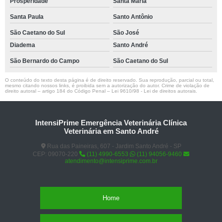
Prosperidade
Santa Maria
Santa Paula
Santo Antônio
São Caetano do Sul
São José
Diadema
Santo André
São Bernardo do Campo
São Caetano do Sul
O conteúdo do texto desta página é de direito reservado. Sua reprodução, parcial ou total,
mesmo citando nossos links, é proibida sem a autorização do autor. Crime de violação de
direito autoral – artigo 184 do Código Penal –
Lei 9610/98 - Lei de direitos autorais
.
IntensiPrime Emergência Veterinária Clínica
Veterinária em Santo André
Rua das Paineiras, 607 - Jardim Santo André - SP
CEP: 09070-220
(11) 4990-6553
(11) 94056-9460
atendimento@intensiprime.com.br
Home