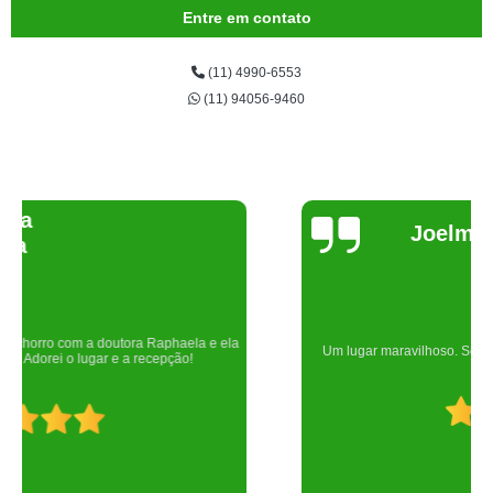
Entre em contato
(11) 4990-6553
(11) 94056-9460
Joelma Lilian
Um lugar maravilhoso. Sempre serei grata pelo que fizeram por nós!