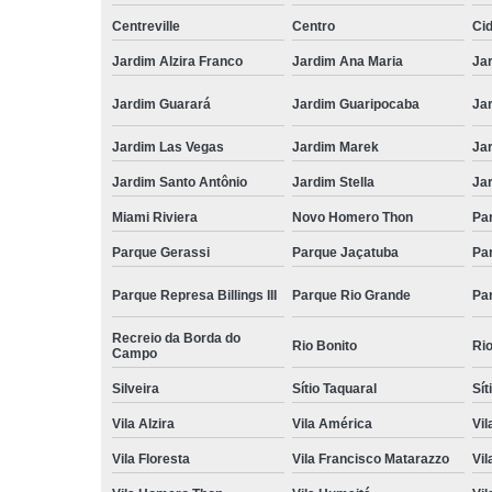
Centreville
Centro
Ci
Jardim Alzira Franco
Jardim Ana Maria
Jar
Jardim Guarará
Jardim Guaripocaba
Ja
Jardim Las Vegas
Jardim Marek
Ja
Jardim Santo Antônio
Jardim Stella
Ja
Miami Riviera
Novo Homero Thon
Pa
Parque Gerassi
Parque Jaçatuba
Pa
Parque Represa Billings III
Parque Rio Grande
Pa
Recreio da Borda do
Rio Bonito
Ri
Campo
Silveira
Sítio Taquaral
Sít
Vila Alzira
Vila América
Vil
Vila Floresta
Vila Francisco Matarazzo
Vil