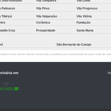
la João Ramalho
Vila Junqueira
Vila Linda
a Palmares
Vila Pires
Vila Progresso
a Tibiriçá
Vila Valparaíso
Vila Vitória
ntro
Cerâmica
Fundação
waldo Cruz
Prosperidade
Santa Maria
ré
São Bernardo do Campo
rcial ou total, mesmo citando nossos links, é proibida sem a autorização do autor. Crime de viol
erinária em
H
 - SP
56-9460