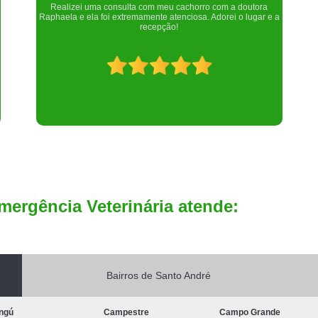
Um lugar maravilhoso. Sempre serei grata pelo que fizeram por
nós!
mergência Veterinária atende:
Bairros de Santo André
ngú
Campestre
Campo Grande