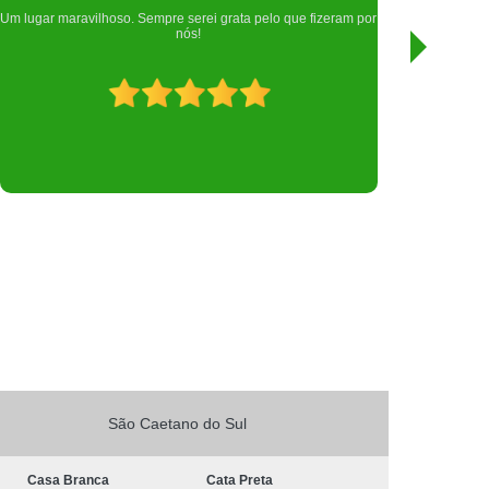
Nota mil para esta clínica, que cuidou da minha filha Gamora
Todos
🐱, atendimento top, desde a recepção que são muito
atenciosas.
São Caetano do Sul
Casa Branca
Cata Preta