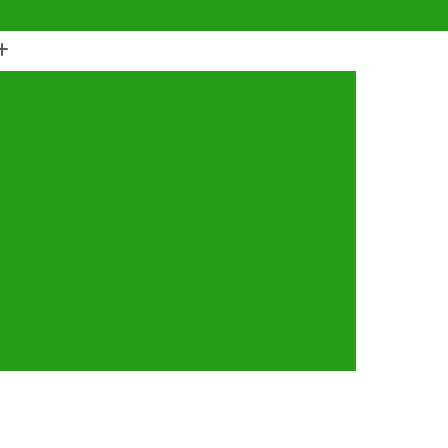
(11) 4990-6553
(11) 94056-9460
horro
Castração de Cachorro Fêmea
astração de Cachorros Santo André
tração de Cães
Castração de Cães e Gatos
tos
Cirurgia com Anestesia Veterinária
Cirurgia de Castração de Gatos
Cirurgia de Catarata em Cachorro
Limpeza de Tártaro
Cirurgia para Cachorro
ária
Cirurgia Veterinária Santo André
a 24 Horas Veterinária
Clínica Veterinária
línica Veterinária de Cães e Gatos
 e Gatos
Clínica Veterinária Mais Próxima