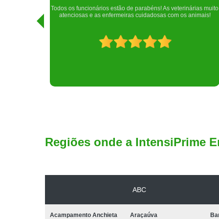
Realizei uma consulta com meu cachorro com a doutora
rias muito
Raphaela e ela foi extremamente atenciosa. Adorei o lugar e a
imais!
recepção!
Regiões onde a IntensiPrime E
ABC
Acampamento Anchieta
Araçaúva
Ba