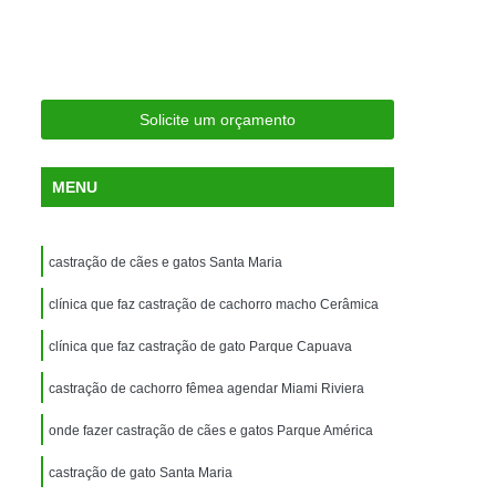
ria Próxima
Clínica Veterinária Próximo a Mim
Clínica Veterinária São Caetano
Consulta de Ortopedia para Animais Silvestres
Solicite um orçamento
rapia para Silvestres
ia para Animais Silvestres
MENU
tres
Consulta para Animais Silvestres
 Silvestres Santo André
castração de cães e gatos Santa Maria
aetano
Consulta para Animal Silvestre
clínica que faz castração de cachorro macho Cerâmica
a Veterinária para Animais Silvestres
clínica que faz castração de gato Parque Capuava
Exame de Eletrocardiograma Veterinário
castração de cachorro fêmea agendar Miami Riviera
Exame de Imagem para Animais
Exame de Radiologia para Animais
onde fazer castração de cães e gatos Parque América
Exame de Sangue para Animais
castração de gato Santa Maria