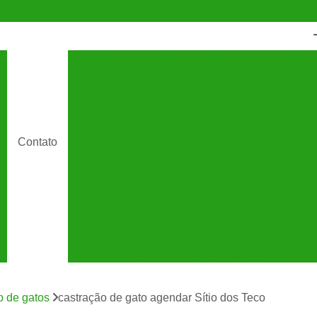
Castração Animal
Castração de Cac
Castração de Cachorro Macho
C
Castração de Cachorros São Caetano
Cas
Castração de Gato
Castração de Ga
Contato
Cirurgia de Castração de Cachorro
Cirurgia de Castração para Gatos
Cirurgia de Catarata em Gatos
Cirurgia 
Cirurgia para Gato
Cirurgia Veterin
Cirurgia Veterinária São Caetano
Clínic
Clínica Veterinária 24 Horas
C
o de gatos
castração de gato agendar Sítio dos Teco
Clínica Veterinária Especializada em Cães