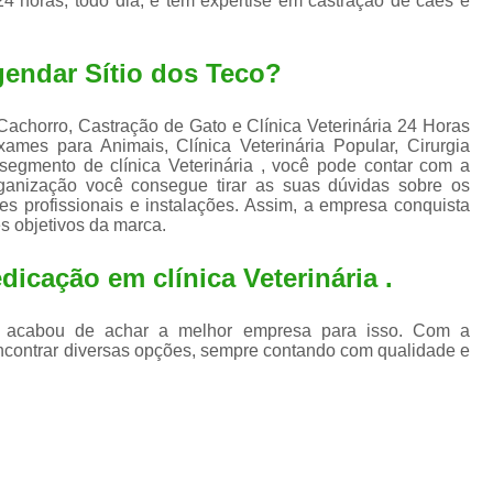
24 horas, todo dia, e tem expertise em castração de cães e
Exame de Ultrassom para An
Exame para Animais Santo André
endar Sítio dos Teco?
Exame para Cachorro
Internaç
Internação para Animais de Estimação
Int
 Cachorro, Castração de Gato e Clínica Veterinária 24 Horas
es para Animais, Clínica Veterinária Popular, Cirurgia
Internação para Cães e Ga
 segmento de clínica Veterinária , você pode contar com a
ganização você consegue tirar as suas dúvidas sobre os
Internação Semi Intensiva Veterinária
Inte
s profissionais e instalações. Assim, a empresa conquista
s objetivos da marca.
Internação Veterinária Santo André
Limpeza de Tártaro Canina
Limpeza de T
icação em clínica Veterinária .
Limpeza de Tártaro em Cachorro
a , acabou de achar a melhor empresa para isso. Com a
Limpeza de Tártaro para Gatos
Limp
ncontrar diversas opções, sempre contando com qualidade e
Limpeza Tártaro Santo André
Limpeza Tár
Tartarectomi