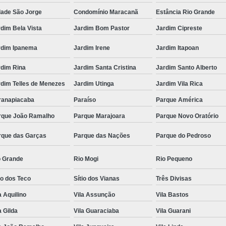
dade São Jorge
Condomínio Maracanã
Estância Rio Grande
dim Bela Vista
Jardim Bom Pastor
Jardim Cipreste
rdim Ipanema
Jardim Irene
Jardim Itapoan
rdim Rina
Jardim Santa Cristina
Jardim Santo Alberto
rdim Telles de Menezes
Jardim Utinga
Jardim Vila Rica
ranapiacaba
Paraíso
Parque América
rque João Ramalho
Parque Marajoara
Parque Novo Oratório
rque das Garças
Parque das Nações
Parque do Pedroso
o Grande
Rio Mogi
Rio Pequeno
io dos Teco
Sítio dos Vianas
Três Divisas
a Aquilino
Vila Assunção
Vila Bastos
a Gilda
Vila Guaraciaba
Vila Guarani