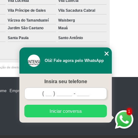
Vila Lucinda
Vila Lutécia
Vila Príncipe de Gales
Vila Sacadura Cabral
Várzea do Tamanduateí
Waisberg
Jardim São Caetano
Mauá
Santa Paula
Santo Antônio
São Caetano do Sul
Olá! Fale agora pelo WhatsApp
ação de direito autoral – artigo 184 do Código Penal –
Lei 9610/98 - Lei de
Insira seu telefone
ome
Empresa
Missão
Serviços
Contato
Mapa do site
Iniciar conversa
1