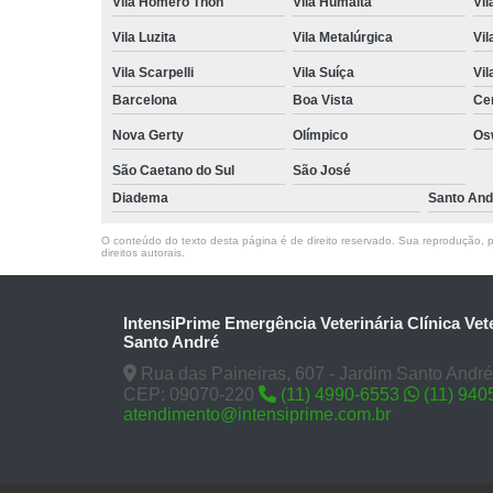
Vila Homero Thon
Vila Humaitá
Vi
Vila Luzita
Vila Metalúrgica
Vil
Vila Scarpelli
Vila Suíça
Vil
Barcelona
Boa Vista
Ce
Nova Gerty
Olímpico
Os
São Caetano do Sul
São José
Diadema
Santo And
O conteúdo do texto desta página é de direito reservado. Sua reprodução, pa
direitos autorais
.
IntensiPrime Emergência Veterinária Clínica Vet
Santo André
Rua das Paineiras, 607 - Jardim Santo André
CEP: 09070-220
(11) 4990-6553
(11) 940
atendimento@intensiprime.com.br