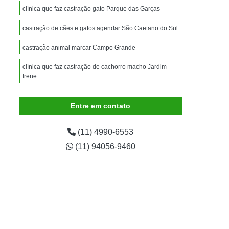
imais
Exame para Animais
clínica que faz castração gato Parque das Garças
Exame para Animais São Caetano
castração de cães e gatos agendar São Caetano do Sul
ão Animal
Internação de Animais
castração animal marcar Campo Grande
ernação para Cachorro
Internação para Cães
clínica que faz castração de cachorro macho Jardim
tos
Internação para Gatos
Irene
rnação Uti Veterinária
Internação Veterinária
Entre em contato
Internação Veterinária São Caetano
ártaro Canino
Limpeza de Tártaro de Cães
(11) 4990-6553
Limpeza de Tártaro para Cães
(11) 94056-9460
eza Dentária Canina
Limpeza Tártaro
taro São Caetano
Tartarectomia em Animais
a em Cachorro