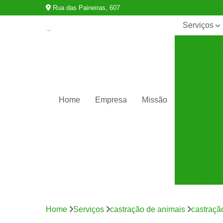
Rua das Paineiras, 607
Serviços
Castração
de animais
Cirurgia
animal
Clínicas
Home
Empresa
Missão
veterinárias
Consultas
para
animais
silvestres
Exames
para
animais
Internação
para
Home
Serviços
castração de animais
castraçã
animais