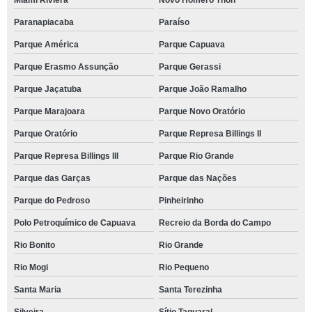
Miami Riviera
Novo Homero Thon
Paranapiacaba
Paraíso
Parque América
Parque Capuava
Parque Erasmo Assunção
Parque Gerassi
Parque Jaçatuba
Parque João Ramalho
Parque Marajoara
Parque Novo Oratório
Parque Oratório
Parque Represa Billings II
Parque Represa Billings III
Parque Rio Grande
Parque das Garças
Parque das Nações
Parque do Pedroso
Pinheirinho
Polo Petroquímico de Capuava
Recreio da Borda do Campo
Rio Bonito
Rio Grande
Rio Mogi
Rio Pequeno
Santa Maria
Santa Terezinha