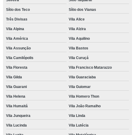
Silveira
Sítio Taquaral
Sítio dos Teco
Sítio dos Vianas
Três Divisas
Vila Alice
Vila Alpina
Vila Alzira
Vila América
Vila Aquilino
Vila Assunção
Vila Bastos
Vila Camilópolis
Vila Curuçá
Vila Floresta
Vila Francisco Matarazzo
Vila Gilda
Vila Guaraciaba
Vila Guarani
Vila Guiomar
Vila Helena
Vila Homero Thon
Vila Humaitá
Vila João Ramalho
Vila Junqueira
Vila Linda
Vila Lucinda
Vila Lutécia