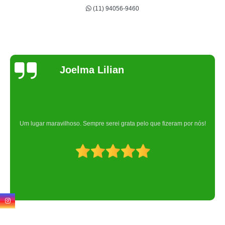
(11) 94056-9460
Joelma Lilian
Um lugar maravilhoso. Sempre serei grata pelo que fizeram por nós!