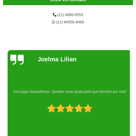
(11) 4990-6553
(11) 94056-9460
Joelma Lilian
Um lugar maravilhoso. Sempre serei grata pelo que fizeram por nós!