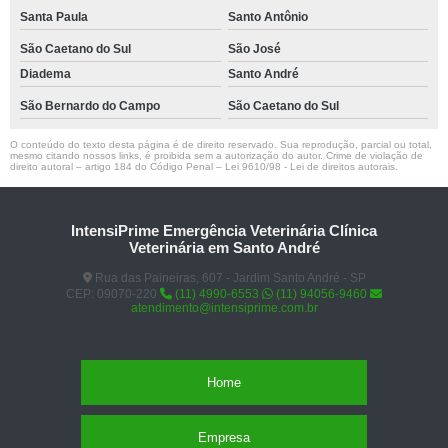
Santa Paula
Santo Antônio
São Caetano do Sul
São José
Diadema
Santo André
São Bernardo do Campo
São Caetano do Sul
O conteúdo do texto desta página é de direito reservado. Sua reprodução, parcial ou total,
mesmo citando nossos links, é proibida sem a autorização do autor. Crime de violação de
direito autoral – artigo 184 do Código Penal –
Lei 9610/98 - Lei de direitos autorais
.
IntensiPrime Emergência Veterinária Clínica
Veterinária em Santo André
Rua das Paineiras, 607 - Jardim Santo André - SP
CEP: 09070-220
(11) 4990-6553
(11) 94056-9460
atendimento@intensiprime.com.br
Home
Empresa