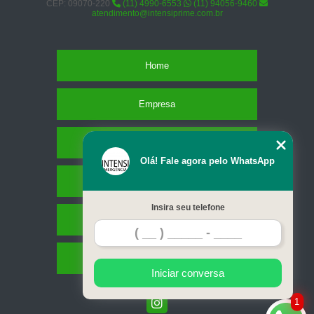
CEP: 09070-220
(11) 4990-6553
(11) 94056-9460
atendimento@intensiprime.com.br
Home
Empresa
Missão
Olá! Fale agora pelo WhatsApp
Serviços
Insira seu telefone
Contato
Mapa do site
Iniciar conversa
1