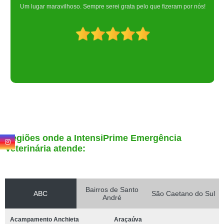
Um lugar maravilhoso. Sempre serei grata pelo que fizeram por nós!
Regiões onde a IntensiPrime Emergência
Veterinária atende:
Bairros de Santo
ABC
São Caetano do Sul
André
Acampamento Anchieta
Araçaúva