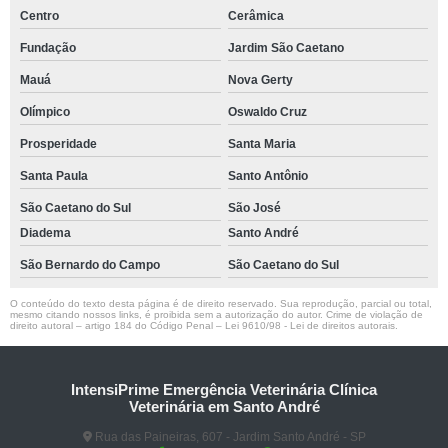
Centro
Cerâmica
Fundação
Jardim São Caetano
Mauá
Nova Gerty
Olímpico
Oswaldo Cruz
Prosperidade
Santa Maria
Santa Paula
Santo Antônio
São Caetano do Sul
São José
Diadema
Santo André
São Bernardo do Campo
São Caetano do Sul
O conteúdo do texto desta página é de direito reservado. Sua reprodução, parcial ou total,
mesmo citando nossos links, é proibida sem a autorização do autor. Crime de violação de
direito autoral – artigo 184 do Código Penal –
Lei 9610/98 - Lei de direitos autorais
.
IntensiPrime Emergência Veterinária Clínica
Veterinária em Santo André
Rua das Paineiras, 607 - Jardim Santo André - SP