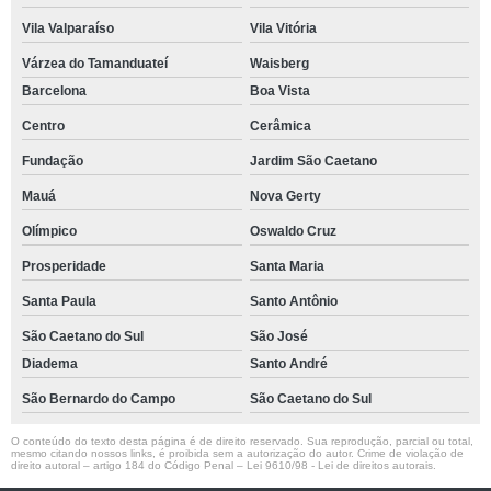
Vila Valparaíso
Vila Vitória
Várzea do Tamanduateí
Waisberg
Barcelona
Boa Vista
Centro
Cerâmica
Fundação
Jardim São Caetano
Mauá
Nova Gerty
Olímpico
Oswaldo Cruz
Prosperidade
Santa Maria
Santa Paula
Santo Antônio
São Caetano do Sul
São José
Diadema
Santo André
São Bernardo do Campo
São Caetano do Sul
O conteúdo do texto desta página é de direito reservado. Sua reprodução, parcial ou total,
mesmo citando nossos links, é proibida sem a autorização do autor. Crime de violação de
direito autoral – artigo 184 do Código Penal –
Lei 9610/98 - Lei de direitos autorais
.