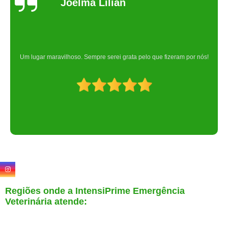
Joelma Lilian
Um lugar maravilhoso. Sempre serei grata pelo que fizeram por nós!
Regiões onde a IntensiPrime Emergência
Veterinária atende: