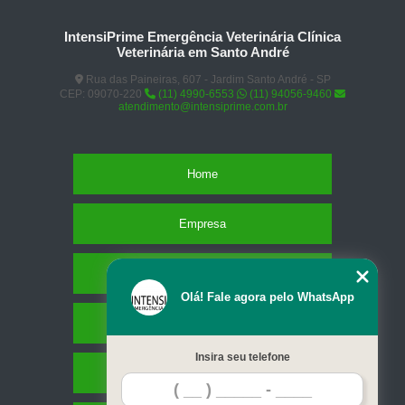
IntensiPrime Emergência Veterinária Clínica
Veterinária em Santo André
Rua das Paineiras, 607 - Jardim Santo André - SP
CEP: 09070-220
(11) 4990-6553
(11) 94056-9460
atendimento@intensiprime.com.br
Home
Empresa
Missão
Olá! Fale agora pelo WhatsApp
Serviços
Insira seu telefone
Contato