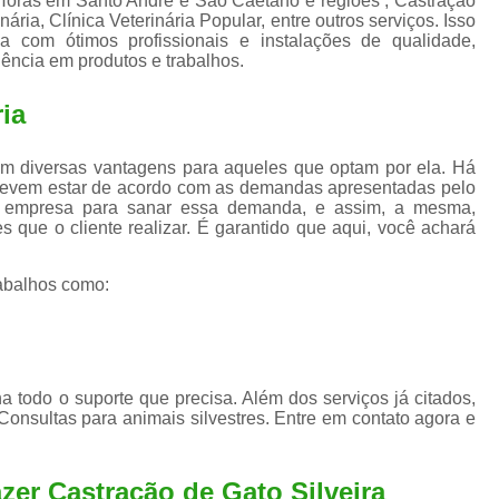
 Horas em Santo André e São Caetano e regiões , Castração
Exame de Ultrassom para An
nária, Clínica Veterinária Popular, entre outros serviços. Isso
 com ótimos profissionais e instalações de qualidade,
Exame para Animais Santo André
lência em produtos e trabalhos.
Exame para Cachorro
Internaç
ria
Internação para Animais de Estimação
Int
Internação para Cães e Ga
m diversas vantagens para aqueles que optam por ela. Há
devem estar de acordo com as demandas apresentadas pelo
Internação Semi Intensiva Veterinária
Inte
 a empresa para sanar essa demanda, e assim, a mesma,
s que o cliente realizar. É garantido que aqui, você achará
Internação Veterinária Santo André
Limpeza de Tártaro Canina
Limpeza de T
abalhos como:
Limpeza de Tártaro em Cachorro
Limpeza de Tártaro para Gatos
Limp
Limpeza Tártaro Santo André
Limpeza Tár
a todo o suporte que precisa. Além dos serviços já citados,
onsultas para animais silvestres. Entre em contato agora e
Tartarectomi
zer Castração de Gato Silveira