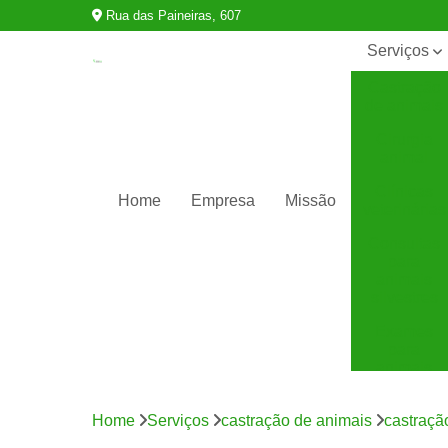
Rua das Paineiras, 607
Serviços
Castração
de animais
Cirurgia
animal
Clínicas
Home
Empresa
Missão
veterinárias
Consultas
para
animais
silvestres
Exames
para
animais
Internação
para
Home
Serviços
castração de animais
castraçã
animais