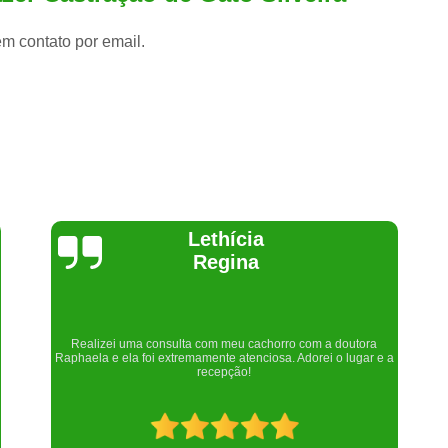
em contato por email.
Joelma Lilian
Um lugar maravilhoso. Sempre serei grata pelo que fizeram por
nós!