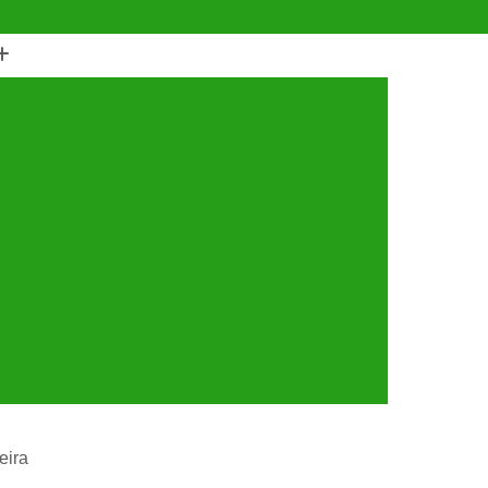
(11) 4990-6553
(11) 94056-9460
horro
Castração de Cachorro Fêmea
astração de Cachorros Santo André
tração de Cães
Castração de Cães e Gatos
tos
Cirurgia com Anestesia Veterinária
Cirurgia de Castração de Gatos
Cirurgia de Catarata em Cachorro
Limpeza de Tártaro
Cirurgia para Cachorro
ária
Cirurgia Veterinária Santo André
a 24 Horas Veterinária
Clínica Veterinária
línica Veterinária de Cães e Gatos
eira
 e Gatos
Clínica Veterinária Mais Próxima