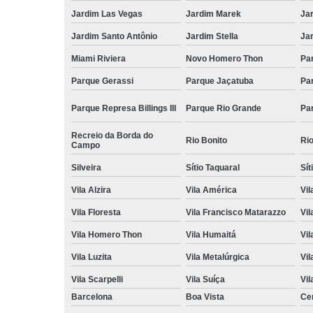
Jardim Las Vegas
Jardim Marek
Ja
Jardim Santo Antônio
Jardim Stella
Ja
Miami Riviera
Novo Homero Thon
Pa
Parque Gerassi
Parque Jaçatuba
Pa
Parque Represa Billings III
Parque Rio Grande
Pa
Recreio da Borda do
Rio Bonito
Ri
Campo
Silveira
Sítio Taquaral
Sít
Vila Alzira
Vila América
Vil
Vila Floresta
Vila Francisco Matarazzo
Vil
Vila Homero Thon
Vila Humaitá
Vi
Vila Luzita
Vila Metalúrgica
Vil
Vila Scarpelli
Vila Suíça
Vil
Barcelona
Boa Vista
Ce