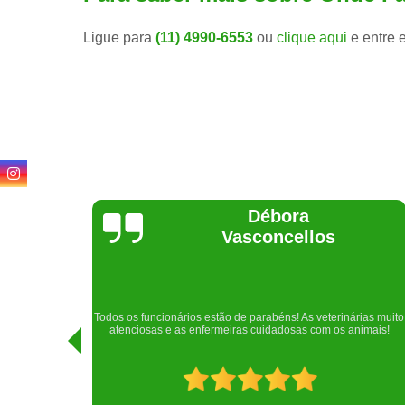
Ligue para
(11) 4990-6553
ou
clique aqui
e entre 
Lethícia
Regina
Realizei uma consulta com meu cachorro com a doutora
rias muito
Raphaela e ela foi extremamente atenciosa. Adorei o lugar e a
imais!
recepção!