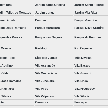
rdim Rina
Jardim Santa Cristina
Jardim Santo Alberto
rdim Telles de Menezes
Jardim Utinga
Jardim Vila Rica
ranapiacaba
Paraíso
Parque América
rque João Ramalho
Parque Marajoara
Parque Novo Oratório
rque das Garças
Parque das Nações
Parque do Pedroso
o Grande
Rio Mogi
Rio Pequeno
io dos Teco
Sítio dos Vianas
Três Divisas
a Aquilino
Vila Assunção
Vila Bastos
a Gilda
Vila Guaraciaba
Vila Guarani
la João Ramalho
Vila Junqueira
Vila Linda
a Palmares
Vila Pires
Vila Progresso
a Tibiriçá
Vila Valparaíso
Vila Vitória
ntro
Cerâmica
Fundação