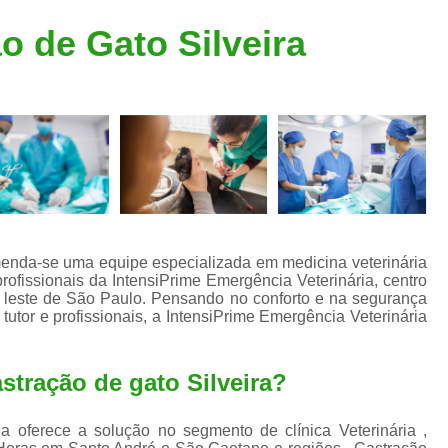
Clínica Veterinária Popular
Clínica Veteriná
o de Gato Silveira
Clínica Veterinária Santo André
Consulta de Dermatologista para Silvestres
Consulta de Ozoniote
Consulta Médica Veterinár
Consulta Médica Veterinária para Silves
Consulta para Animais
Consulta para Animais Silvestres São C
omenda-se uma equipe especializada em medicina veterinária
profissionais da IntensiPrime Emergência Veterinária, centro
Consulta para Silvestres
Consult
a leste de São Paulo. Pensando no conforto e na segurança
utor e profissionais, a IntensiPrime Emergência Veterinária
Consulta Veterinária para Silvestres
Exame de Endoscopia Veterinária
stração de gato Silveira?
Exame de Laboratório para Animais
Exame de Raio X para Animais
a oferece a solução no segmento de clínica Veterinária ,