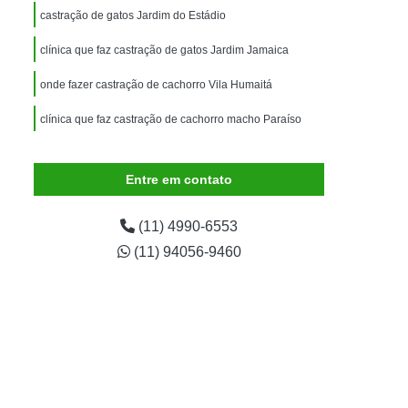
imais
Exame para Animais
castração de gatos Jardim do Estádio
Exame para Animais São Caetano
clínica que faz castração de gatos Jardim Jamaica
ão Animal
Internação de Animais
onde fazer castração de cachorro Vila Humaitá
ernação para Cachorro
Internação para Cães
clínica que faz castração de cachorro macho Paraíso
tos
Internação para Gatos
rnação Uti Veterinária
Internação Veterinária
Entre em contato
Internação Veterinária São Caetano
ártaro Canino
Limpeza de Tártaro de Cães
(11) 4990-6553
(11) 94056-9460
Limpeza de Tártaro para Cães
eza Dentária Canina
Limpeza Tártaro
taro São Caetano
Tartarectomia em Animais
a em Cachorro