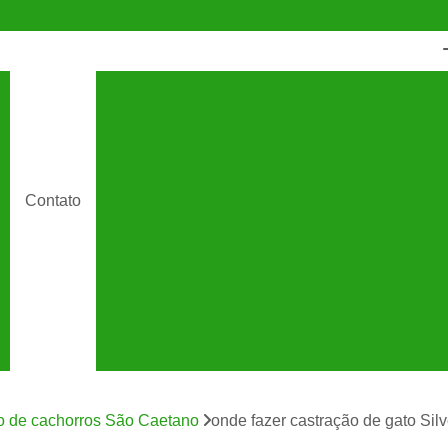
Castração Animal
Castração de Cac
Castração de Cachorro Macho
C
Castração de Cachorros São Caetano
Cas
Castração de Gato
Castração de Ga
Contato
Cirurgia de Castração de Cachorro
Cirurgia de Castração para Gatos
Cirurgia de Catarata em Gatos
Cirurgia 
Cirurgia para Gato
Cirurgia Veterin
Cirurgia Veterinária São Caetano
Clínic
Clínica Veterinária 24 Horas
C
o de cachorros São Caetano
onde fazer castração de gato Silv
Clínica Veterinária Especializada em Cães