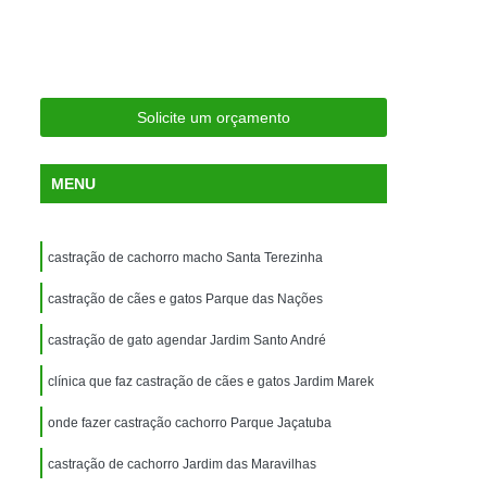
ria Próxima
Clínica Veterinária Próximo a Mim
Clínica Veterinária São Caetano
Consulta de Ortopedia para Animais Silvestres
Solicite um orçamento
rapia para Silvestres
ia para Animais Silvestres
MENU
tres
Consulta para Animais Silvestres
 Silvestres Santo André
castração de cachorro macho Santa Terezinha
aetano
Consulta para Animal Silvestre
castração de cães e gatos Parque das Nações
a Veterinária para Animais Silvestres
castração de gato agendar Jardim Santo André
Exame de Eletrocardiograma Veterinário
clínica que faz castração de cães e gatos Jardim Marek
Exame de Imagem para Animais
Exame de Radiologia para Animais
onde fazer castração cachorro Parque Jaçatuba
Exame de Sangue para Animais
castração de cachorro Jardim das Maravilhas