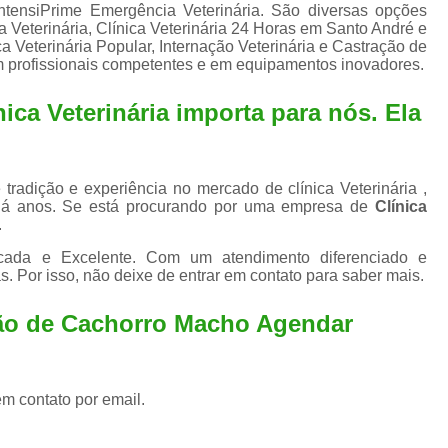
Exame de Ultrassom para An
ntensiPrime Emergência Veterinária. São diversas opções
ia Veterinária, Clínica Veterinária 24 Horas em Santo André e
Exame para Animais Santo André
a Veterinária Popular, Internação Veterinária e Castração de
em profissionais competentes e em equipamentos inovadores.
Exame para Cachorro
Internaç
ica Veterinária importa para nós. Ela
Internação para Animais de Estimação
Int
Internação para Cães e Ga
Internação Semi Intensiva Veterinária
Inte
tradição e experiência no mercado de clínica Veterinária ,
há anos. Se está procurando por uma empresa de
Clínica
Internação Veterinária Santo André
.
Limpeza de Tártaro Canina
Limpeza de T
icada e Excelente. Com um atendimento diferenciado e
. Por isso, não deixe de entrar em contato para saber mais.
Limpeza de Tártaro em Cachorro
Limpeza de Tártaro para Gatos
Limp
ção de Cachorro Macho Agendar
Limpeza Tártaro Santo André
Limpeza Tár
Tartarectomi
em contato por email.