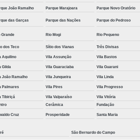
rque João Ramalho
Parque Marajoara
Parque Novo Oratório
rque das Garças
Parque das Nações
Parque do Pedroso
o Grande
Rio Mogi
Rio Pequeno
io dos Teco
Sítio dos Vianas
Três Divisas
a Aquilino
Vila Assunção
Vila Bastos
a Gilda
Vila Guaraciaba
Vila Guarani
la João Ramalho
Vila Junqueira
Vila Linda
a Palmares
Vila Pires
Vila Progresso
a Tibiriçá
Vila Valparaíso
Vila Vitória
ntro
Cerâmica
Fundação
waldo Cruz
Prosperidade
Santa Maria
ré
São Bernardo do Campo