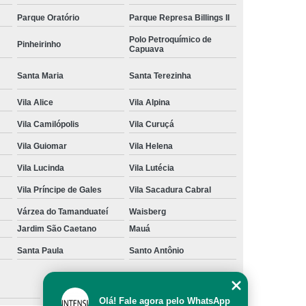
Parque Oratório
Parque Represa Billings II
Polo Petroquímico de
Pinheirinho
Capuava
Santa Maria
Santa Terezinha
Vila Alice
Vila Alpina
Vila Camilópolis
Vila Curuçá
Vila Guiomar
Vila Helena
Vila Lucinda
Vila Lutécia
Vila Príncipe de Gales
Vila Sacadura Cabral
Várzea do Tamanduateí
Waisberg
Jardim São Caetano
Mauá
Santa Paula
Santo Antônio
São Caetano do Sul
Olá! Fale agora pelo WhatsApp