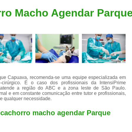
Clínica Veterinária Popular
Clínica Veteriná
rro Macho Agendar Parqu
Clínica Veterinária Santo André
Consulta de Dermatologista para Silvestres
Consulta de Ozoniote
Consulta Médica Veterinár
Consulta Médica Veterinária para Silves
Consulta para Animais
Consulta para Animais Silvestres São C
que Capuava, recomenda-se uma equipe especializada em
-cirúrgico. É o caso dos profissionais da IntensiPrime
Consulta para Silvestres
Consult
ue atende a região do ABC e a zona leste de São Paulo.
al e em constante comunicação entre tutor e profissionais,
Consulta Veterinária para Silvestres
 e qualquer necessidade.
Exame de Endoscopia Veterinária
 cachorro macho agendar Parque
Exame de Laboratório para Animais
Exame de Raio X para Animais