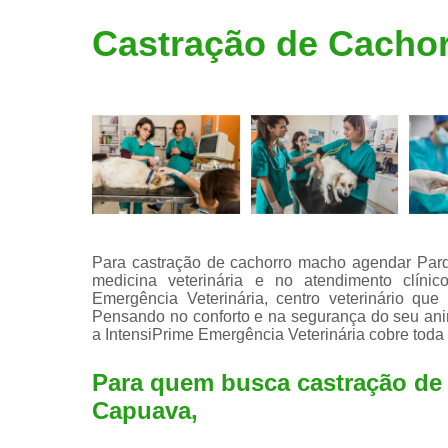
Limpeza de
Castração de Cacho
tártaro
Para castração de cachorro macho agendar Par
medicina veterinária e no atendimento clínico
Emergência Veterinária, centro veterinário q
Pensando no conforto e na segurança do seu anim
a IntensiPrime Emergência Veterinária cobre toda
Para quem busca castração de
Capuava,