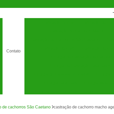
Castração Animal
Castração de Cac
Castração de Cachorro Macho
C
Castração de Cachorros São Caetano
Cas
Castração de Gato
Castração de Ga
Contato
Cirurgia de Castração de Cachorro
Cirurgia de Castração para Gatos
Cirurgia de Catarata em Gatos
Cirurgia 
Cirurgia para Gato
Cirurgia Veterin
Cirurgia Veterinária São Caetano
Clínic
Clínica Veterinária 24 Horas
C
o de cachorros São Caetano
castração de cachorro macho a
Clínica Veterinária Especializada em Cães