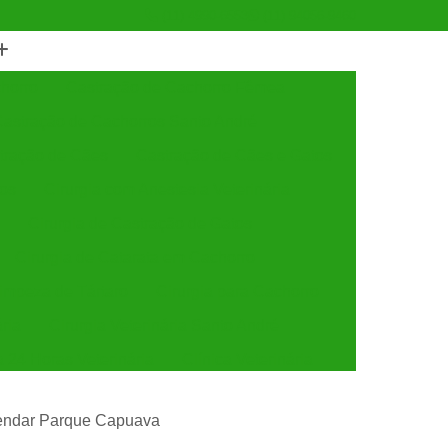
(11) 4990-6553
(11) 94056-9460
horro
Castração de Cachorro Fêmea
astração de Cachorros Santo André
tração de Cães
Castração de Cães e Gatos
tos
Cirurgia com Anestesia Veterinária
Cirurgia de Castração de Gatos
Cirurgia de Catarata em Cachorro
Limpeza de Tártaro
Cirurgia para Cachorro
ária
Cirurgia Veterinária Santo André
a 24 Horas Veterinária
Clínica Veterinária
línica Veterinária de Cães e Gatos
gendar Parque Capuava
 e Gatos
Clínica Veterinária Mais Próxima