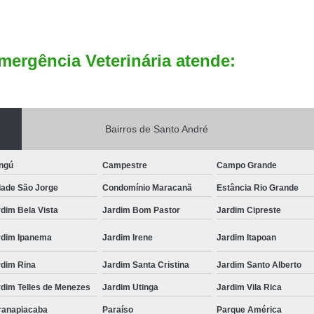
mergência Veterinária atende:
Bairros de Santo André
ngú
Campestre
Campo Grande
dade São Jorge
Condomínio Maracanã
Estância Rio Grande
dim Bela Vista
Jardim Bom Pastor
Jardim Cipreste
rdim Ipanema
Jardim Irene
Jardim Itapoan
rdim Rina
Jardim Santa Cristina
Jardim Santo Alberto
rdim Telles de Menezes
Jardim Utinga
Jardim Vila Rica
ranapiacaba
Paraíso
Parque América