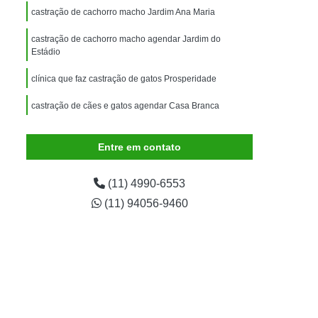
imais
Exame para Animais
castração de cachorro macho Jardim Ana Maria
Exame para Animais São Caetano
castração de cachorro macho agendar Jardim do
Estádio
ão Animal
Internação de Animais
ernação para Cachorro
Internação para Cães
clínica que faz castração de gatos Prosperidade
tos
Internação para Gatos
castração de cães e gatos agendar Casa Branca
rnação Uti Veterinária
Internação Veterinária
Entre em contato
Internação Veterinária São Caetano
ártaro Canino
Limpeza de Tártaro de Cães
(11) 4990-6553
Limpeza de Tártaro para Cães
(11) 94056-9460
eza Dentária Canina
Limpeza Tártaro
taro São Caetano
Tartarectomia em Animais
a em Cachorro