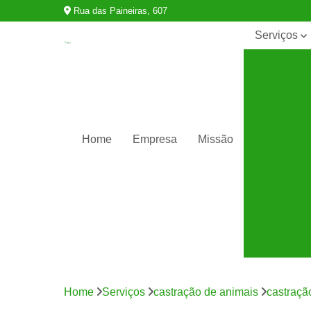
Rua das Paineiras, 607
Serviços
Castração
de animais
Cirurgia
animal
Clínicas
Home
Empresa
Missão
veterinárias
Consultas
para
animais
silvestres
Exames
para
animais
Internação
para
Home
Serviços
castração de animais
castraçã
animais