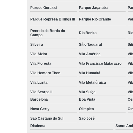
Parque Gerassi
Parque Jaçatuba
Pa
Parque Represa Billings III
Parque Rio Grande
Pa
Recreio da Borda do
Rio Bonito
Ri
Campo
Silveira
Sítio Taquaral
Sít
Vila Alzira
Vila América
Vil
Vila Floresta
Vila Francisco Matarazzo
Vil
Vila Homero Thon
Vila Humaitá
Vi
Vila Luzita
Vila Metalúrgica
Vil
Vila Scarpelli
Vila Suíça
Vil
Barcelona
Boa Vista
Ce
Nova Gerty
Olímpico
Os
São Caetano do Sul
São José
Diadema
Santo And