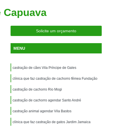
ria Próxima
Clínica Veterinária Próximo a Mim
e Capuava
Clínica Veterinária São Caetano
Consulta de Ortopedia para Animais Silvestres
Solicite um orçamento
rapia para Silvestres
ia para Animais Silvestres
MENU
tres
Consulta para Animais Silvestres
 Silvestres Santo André
castração de cães Vila Príncipe de Gales
aetano
Consulta para Animal Silvestre
clínica que faz castração de cachorro fêmea Fundação
a Veterinária para Animais Silvestres
castração de cachorro Rio Mogi
Exame de Eletrocardiograma Veterinário
castração de cachorro agendar Santo André
Exame de Imagem para Animais
Exame de Radiologia para Animais
castração animal agendar Vila Bastos
Exame de Sangue para Animais
clínica que faz castração de gatos Jardim Jamaica