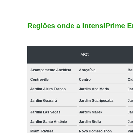
Regiões onde a IntensiPrime E
ABC
Acampamento Anchieta
Araçaúva
Ba
Centreville
Centro
Ci
Jardim Alzira Franco
Jardim Ana Maria
Jar
Jardim Guarará
Jardim Guaripocaba
Ja
Jardim Las Vegas
Jardim Marek
Ja
Jardim Santo Antônio
Jardim Stella
Ja
Miami Riviera
Novo Homero Thon
Pa