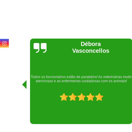
Lethícia
Regina
Realizei uma consulta com meu cachorro com a doutora
rias muito
Raphaela e ela foi extremamente atenciosa. Adorei o lugar e a
imais!
recepção!