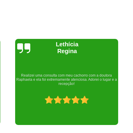
Joelma Lilian
Um lugar maravilhoso. Sempre serei grata pelo que fizeram por
nós!