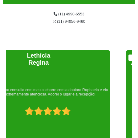
(11) 4990-6553
(11) 94056-9460
Joelma Lilian
Um lugar maravilhoso. Sempre serei grata pelo que fizeram por nós!