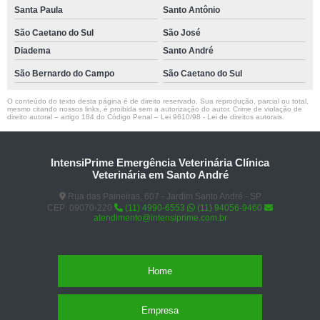
Santa Paula
Santo Antônio
São Caetano do Sul
São José
Diadema
Santo André
São Bernardo do Campo
São Caetano do Sul
O conteúdo do texto desta página é de direito reservado. Sua reprodução, parcial ou total,
mesmo citando nossos links, é proibida sem a autorização do autor. Crime de violação de
direito autoral – artigo 184 do Código Penal –
Lei 9610/98 - Lei de direitos autorais
.
IntensiPrime Emergência Veterinária Clínica
Veterinária em Santo André
Rua das Paineiras, 607 - Jardim Santo André - SP
CEP: 09070-220
(11) 4990-6553
(11) 94056-9460
atendimento@intensiprime.com.br
Home
Empresa