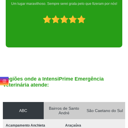
Um lugar maravilhoso. Sempre serei grata pelo que fizeram por nós!
Regiões onde a IntensiPrime Emergência
Veterinária atende:
Bairros de Santo
ABC
São Caetano do Sul
André
Acampamento Anchieta
Araçaúva