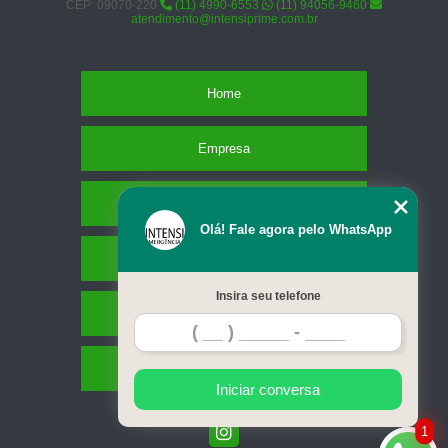
CEP: 09070-220
(11) 4990-6553
(11) 94056-9460
atendimento@intensiprime.com.br
Home
Empresa
Missão
Olá! Fale agora pelo WhatsApp
Serviços
Insira seu telefone
Contato
Mapa do site
Iniciar conversa
1