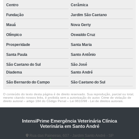
Centro
Cerâmica
Fundação
Jardim São Caetano
Mauá
Nova Gerty
Olímpico
Oswaldo Cruz
Prosperidade
Santa Maria
Santa Paula
Santo Antônio
São Caetano do Sul
São José
Diadema
Santo André
São Bernardo do Campo
São Caetano do Sul
O conteúdo do texto desta página é de direito reservado. Sua reprodução, parcial ou total,
mesmo citando nossos links, é proibida sem a autorização do autor. Crime de violação de
direito autoral – artigo 184 do Código Penal –
Lei 9610/98 - Lei de direitos autorais
.
IntensiPrime Emergência Veterinária Clínica
Veterinária em Santo André
Rua das Paineiras, 607 - Jardim Santo André - SP