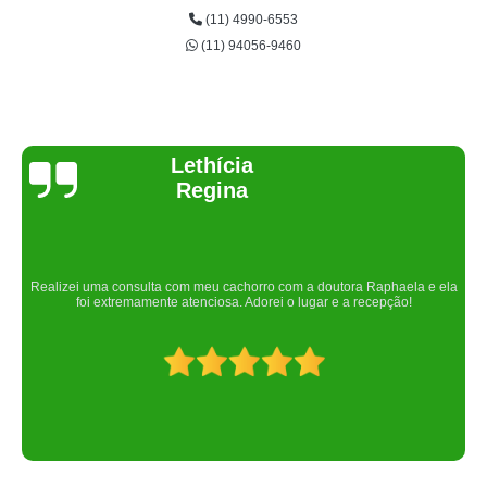
(11) 4990-6553
(11) 94056-9460
Joelma Lilian
Um lugar maravilhoso. Sempre serei grata pelo que fizeram por nós!