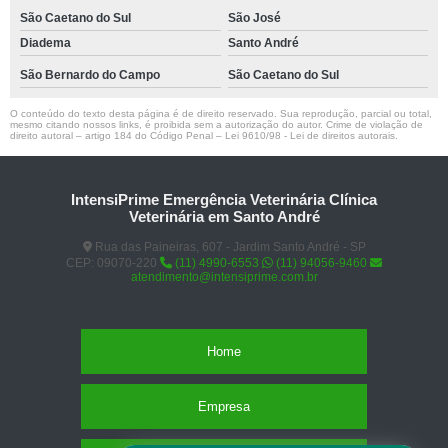
São Caetano do Sul
São José
Diadema
Santo André
São Bernardo do Campo
São Caetano do Sul
O conteúdo do texto desta página é de direito reservado. Sua reprodução, parcial ou total,
mesmo citando nossos links, é proibida sem a autorização do autor. Crime de violação de
direito autoral – artigo 184 do Código Penal –
Lei 9610/98 - Lei de direitos autorais
.
IntensiPrime Emergência Veterinária Clínica
Veterinária em Santo André
Rua das Paineiras, 607 - Jardim Santo André - SP
CEP: 09070-220
(11) 4990-6553
(11) 94056-9460
atendimento@intensiprime.com.br
Home
Empresa