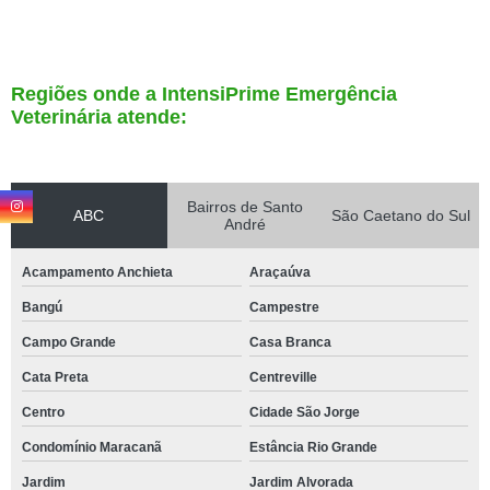
Regiões onde a IntensiPrime Emergência
Veterinária atende:
Bairros de Santo
ABC
São Caetano do Sul
André
Acampamento Anchieta
Araçaúva
Bangú
Campestre
Campo Grande
Casa Branca
Cata Preta
Centreville
Centro
Cidade São Jorge
Condomínio Maracanã
Estância Rio Grande
Jardim
Jardim Alvorada