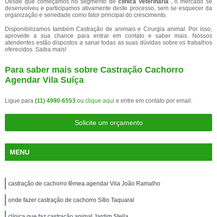
Desde que começamos no segmento de
clínica Veterinária
, o mercado se
desenvolveu e participamos ativamente deste processo, sem se esquecer da
organização e seriedade como fator principal do crescimento.
Disponibilizamos também Castração de animais e Cirurgia animal. Por isso,
aproveite a sua chance para entrar em contato e saber mais. Nossos
atendentes estão dispostos a sanar todas as suas dúvidas sobre os trabalhos
oferecidos. Saiba mais!
Para saber mais sobre Castração Cachorro
Agendar Vila Suíça
Ligue para
(11) 4990-6553
ou
clique aqui
e entre em contato por email.
Solicite um orçamento
MENU
castração de cachorro fêmea agendar Vila João Ramalho
onde fazer castração de cachorro Sítio Taquaral
clínica que faz castração animal Jardim Stella