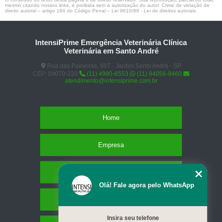
mesmo citando nossos links, é proibida sem a autorização do autor. Crime de violação de
direito autoral – artigo 184 do Código Penal –
Lei 9610/98 - Lei de direitos autorais
.
IntensiPrime Emergência Veterinária Clínica
Veterinária em Santo André
Rua das Paineiras, 607 - Jardim Santo André - SP
CEP: 09070-220
(11) 4990-6553
(11) 94056-9460
atendimento@intensiprime.com.br
Home
Empresa
Missão
Olá! Fale agora pelo WhatsApp
Serviços
Insira seu telefone