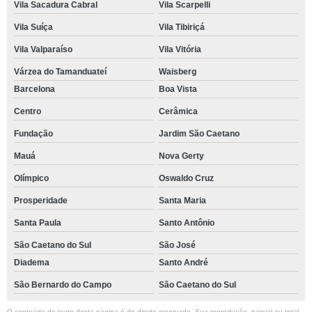
Vila Sacadura Cabral
Vila Scarpelli
Vila Suíça
Vila Tibiriçá
Vila Valparaíso
Vila Vitória
Várzea do Tamanduateí
Waisberg
Barcelona
Boa Vista
Centro
Cerâmica
Fundação
Jardim São Caetano
Mauá
Nova Gerty
Olímpico
Oswaldo Cruz
Prosperidade
Santa Maria
Santa Paula
Santo Antônio
São Caetano do Sul
São José
Diadema
Santo André
São Bernardo do Campo
São Caetano do Sul
O conteúdo do texto desta página é de direito reservado. Sua reprodução, parcial ou total,