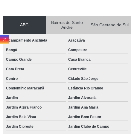
Bairros de Santo
ABC
São Caetano do Sul
André
Acampamento Anchieta
Araçaúva
Bangú
Campestre
Campo Grande
Casa Branca
Cata Preta
Centreville
Centro
Cidade São Jorge
Condomínio Maracanã
Estância Rio Grande
Jardim
Jardim Alvorada
Jardim Alzira Franco
Jardim Ana Maria
Jardim Bela Vista
Jardim Bom Pastor
Jardim Cipreste
Jardim Clube de Campo