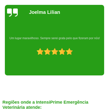
Joelma Lilian
Um lugar maravilhoso. Sempre serei grata pelo que fizeram por nós!
Regiões onde a IntensiPrime Emergência
Veterinária atende: