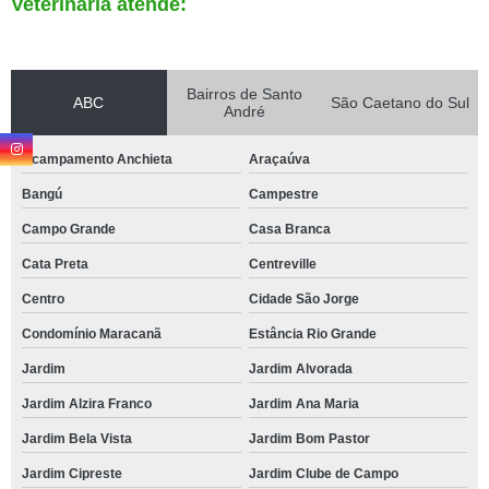
Veterinária atende:
Bairros de Santo
ABC
São Caetano do Sul
André
Acampamento Anchieta
Araçaúva
Bangú
Campestre
Campo Grande
Casa Branca
Cata Preta
Centreville
Centro
Cidade São Jorge
Condomínio Maracanã
Estância Rio Grande
Jardim
Jardim Alvorada
Jardim Alzira Franco
Jardim Ana Maria
Jardim Bela Vista
Jardim Bom Pastor
Jardim Cipreste
Jardim Clube de Campo