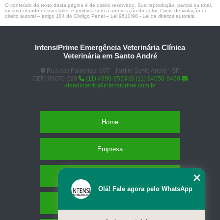
O conteúdo do texto desta página é de direito reservado. Sua reprodução, parcial ou total,
mesmo citando nossos links, é proibida sem a autorização do autor. Crime de violação de
direito autoral – artigo 184 do Código Penal –
Lei 9610/98 - Lei de direitos autorais
.
IntensiPrime Emergência Veterinária Clínica
Veterinária em Santo André
Rua das Paineiras, 607 - Jardim Santo André - SP
CEP: 09070-220
(11) 4990-6553
(11) 94056-9460
atendimento@intensiprime.com.br
Home
Empresa
Missão
Olá! Fale agora pelo WhatsApp
Serviços