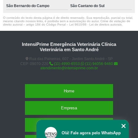
São Bernardo do Campo
São Caetano do Sul
O conteúdo do texto desta página é de direito reservado. Sua reprodução, parcial ou total,
mesmo citando nossos links, é proibida sem a autorização do autor. Crime de violação de
direito autoral – artigo 184 do Código Penal –
Lei 9610/98 - Lei de direitos autorais
.
IntensiPrime Emergência Veterinária Clínica
Veterinária em Santo André
Rua das Paineiras, 607 - Jardim Santo André - SP
CEP: 09070-220
(11) 4990-6553
(11) 94056-9460
atendimento@intensiprime.com.br
Home
Empresa
Missão
Olá! Fale agora pelo WhatsApp