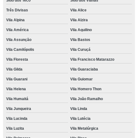
Sítio dos Teco
Sítio dos Vianas
Três Divisas
Vila Alice
Vila Alpina
Vila Alzira
Vila América
Vila Aquilino
Vila Assunção
Vila Bastos
Vila Camilópolis
Vila Curuçá
Vila Floresta
Vila Francisco Matarazzo
Vila Gilda
Vila Guaraciaba
Vila Guarani
Vila Guiomar
Vila Helena
Vila Homero Thon
Vila Humaitá
Vila João Ramalho
Vila Junqueira
Vila Linda
Vila Lucinda
Vila Lutécia
Vila Luzita
Vila Metalúrgica