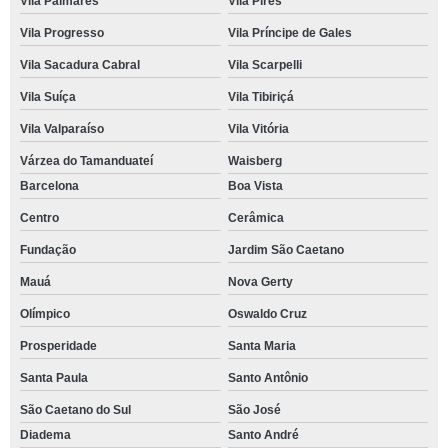
Vila Palmares
Vila Pires
Vila Progresso
Vila Príncipe de Gales
Vila Sacadura Cabral
Vila Scarpelli
Vila Suíça
Vila Tibiriçá
Vila Valparaíso
Vila Vitória
Várzea do Tamanduateí
Waisberg
Barcelona
Boa Vista
Centro
Cerâmica
Fundação
Jardim São Caetano
Mauá
Nova Gerty
Olímpico
Oswaldo Cruz
Prosperidade
Santa Maria
Santa Paula
Santo Antônio
São Caetano do Sul
São José
Diadema
Santo André