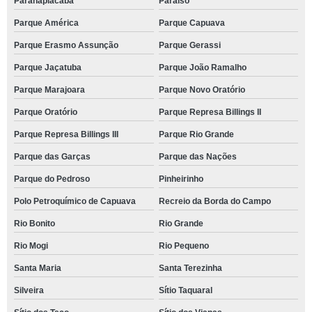
Paranapiacaba
Paraíso
Parque América
Parque Capuava
Parque Erasmo Assunção
Parque Gerassi
Parque Jaçatuba
Parque João Ramalho
Parque Marajoara
Parque Novo Oratório
Parque Oratório
Parque Represa Billings II
Parque Represa Billings III
Parque Rio Grande
Parque das Garças
Parque das Nações
Parque do Pedroso
Pinheirinho
Polo Petroquímico de Capuava
Recreio da Borda do Campo
Rio Bonito
Rio Grande
Rio Mogi
Rio Pequeno
Santa Maria
Santa Terezinha
Silveira
Sítio Taquaral